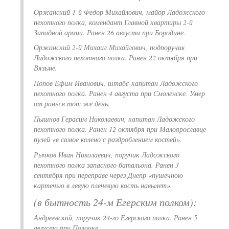
Оржанский 1-й Федор Михайлович, майор Ладожского
пехотного полка, комендант Главной квартиры 2-й
Западной армии. Ранен 26 августа при Бородине.
Оржанский 2-й Михаил Михайлович, подпоручик
Ладожского пехотного полка. Ранен 22 октября при
Вязьме.
Попов Ефим Иванович, штабс-капитан Ладожского
пехотного полка. Ранен 4 августа при Смоленске. Умер
от раны в тот же день.
Пышнов Герасим Николаевич, капитан Ладожского
пехотного полка. Ранен 12 октября при Малоярославце
пулей «в самое колено с раздроблением костей».
Рычков Иван Николаевич, поручик Ладожского
пехотного полка запасного батальона. Ранен 3
сентября при переправе через Днепр «пушечною
картечью в левую плечевую кость навылет».
(в бытность 24-м Егерским полком):
Андреевский, поручик 24-го Егерского полка. Ранен 5
августа при Полоцке.