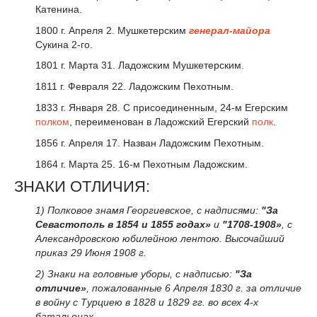
Катенина.
1800 г. Апреля 2. Мушкетерским
генерал-майора
Сукина 2-го.
1801 г. Марта 31. Ладожским Мушкетерским.
1811 г. Февраля 22. Ладожским Пехотным.
1833 г. Января 28. С присоединенным, 24-м Егерским
полком
, переименован в Ладожский Егерский
полк
.
1856 г. Апреля 17. Назван Ладожским Пехотным.
1864 г. Марта 25. 16-м Пехотным Ладожским.
ЗНАКИ ОТЛИЧИЯ:
1) Полковое знамя Георгиевское, с надписями:
"За
Севастополь в 1854 и 1855 годах»
и
"1708-1908»
, с
Александровскою юбилейною лентою. Высочайший
приказ 29 Июня 1908 г.
2) Знаки на головные уборы, с надписью:
"За
отличие»
, пожалованные 6 Апреля 1830 г. за отличие
в войну с Турциею в 1828 и 1829 гг. во всех 4-х
батальонах.