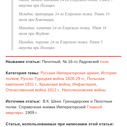
августа при Полоцке.
Нелидов, прапорщик 24-го Егерского полка. Ранен 19
июля при Клястицах.
Никитин, капитан 24-го Егерского полка. Убит 18
июля при Якубове.
Палибин, поручик 24-го Егерского полка. Ранен 5
августа при Полоцке.
Название статьи:
Пехотный, № 16-го Ладожский
полк
Категория темы:
Русская Императорская армия
,
История
полков
,
Русско-Турецкая война 1828-29 гг.
,
Польская
кампания 1831 г.
,
Крымская война
,
Инфантерия
,
Отечественная война 1812 г.
,
Наполеоновские войны
Источник статьи:
В.К. Шенк. Гренадерские и Пехотные
полки. Справочная книжка Императорской
Главной
квартиры
. 1909 г.
Статьи, использованные при написании этой статьи: