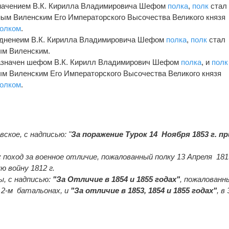
азначением В.К. Кирилла Владимировича Шефом
полка
,
полк
стал
ным Виленским Его Императорского Высочества Великого князя
олком
.
аздненеим В.К. Кирилла Владимировича Шефом
полка
,
полк
стал
ым Виленским.
 назначен шефом В.К. Кирилл Владимирович Шефом
полка
, и
полк
ым Виленским Его Императорского Высочества Великого князя
олком
.
вское, с надписью: "
За поражение Турок 14 Ноября 1853 г. пр
: поход за военное отличие, пожалованный полку 13 Апреля 181
 войну 1812 г.
ы, с надписью:
"За Отличие в 1854 и 1855 годах"
, пожалованн
и 2-м батальонах, и
"За отличие в 1853, 1854 и 1855 годах"
, в