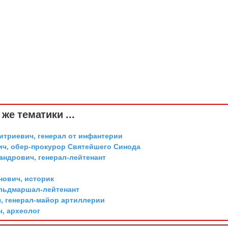
же тематики ...
триевич, генерал от инфантерии
ич, обер-прокурор Святейшего Синода
андрович, генерал-лейтенант
ович, историк
ельдмаршал-лейтенант
, генерал-майор артиллерии
ч, археолог