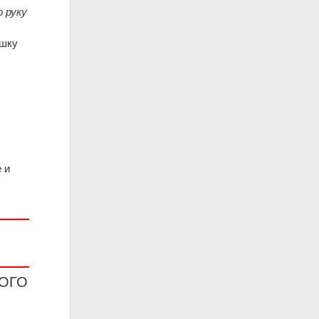
ю руку
яшку
 и
КОГО