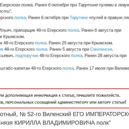
 Егерского полка. Ранен б октября при Тарутине пулями в леву
ости".
ерского
полка
. Ранен 6 октября при
Тарутине
«пулей в правую л
льич, прапорщик 48-го Егерского
полка
. Ранен б августа при
ри Крымском.
к 48-го Егерского
полка
. Ранен 29 августа при Крымском.
ик
48-го Егерского
полка
. Ранен 5 августа при
Смоленске
.
сьевич,
подпоручик
48-го Егерского
полка
. Ранен 28 августа при
штабс-капитан 48-го Егерского
полка
. Ранен 17 июля при Велиже
или дополняющая информация к статье, пришлите пожалуйста.
, персональных сообщений администратору или автору статьи!
ехотный, № 52-го Виленский ЕГО ИМПЕРАТОРС
о Князя КИРИЛЛА ВЛАДИМИРОВИЧА
полк
"