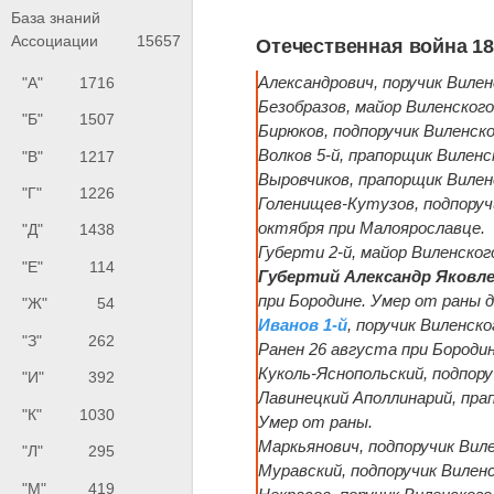
База знаний
Ассоциации
15657
Отечественная война 18
Александрович, поручик Вилен
"А"
1716
Безобразов, майор Виленского
"Б"
1507
Бирюков, подпоручик Виленско
Волков 5-й, прапорщик Виленс
"В"
1217
Выровчиков, прапорщик Вилен
"Г"
1226
Голенищев-Кутузов, подпоручи
октября при Малоярославце.
"Д"
1438
Губерти 2-й, майор Виленског
"Е"
114
Губертий Александр Яковл
при Бородине. Умер от раны до
"Ж"
54
Иванов 1-й
, поручик Виленск
"З"
262
Ранен 26 августа при Бородин
Куколь-Яснопольский, подпору
"И"
392
Лавинецкий Аполлинарий, прап
"К"
1030
Умер от раны.
Маркьянович, подпоручик Виле
"Л"
295
Муравский, подпоручик Виленс
"М"
419