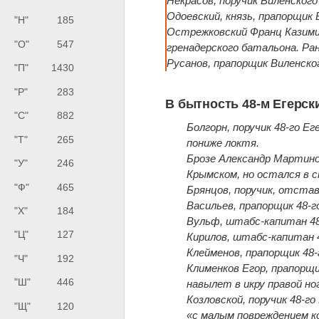
Некрасов, поручик Виленского
Одоевский, князь, прапорщик 
"Н"
185
Острежковский Франц Казимир
"О"
547
гренадерского батальона. Ран
Русанов, прапорщик Виленског
"П"
1430
"Р"
283
В бытность 48-м Егерск
"С"
882
Болгорн, поручик 48-го Ег
"Т"
265
пониже локтя.
Брозе Александр Мартинов
"У"
246
Крымском, но остался в 
"Ф"
465
Брянцов, поручик, отстав
Васильев, прапорщик 48-г
"Х"
184
Вульф, штабс-капитан 48-
"Ц"
127
Кирилов, штабс-капитан 4
Клейменов, прапорщик 48-
"Ч"
192
Клименков Егор, прапорщи
"Ш"
446
навылет в икру правой но
Козловской, поручик 48-го
"Щ"
120
«с малым повреждением к