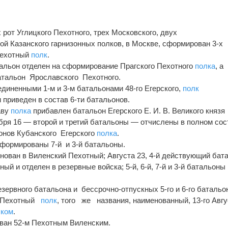
х рот Углицкого Пехотного, трех Московского, двух
ой Казанского гарнизонных полков, в Москве, сформирован 3-х
Пехотный
полк
.
атальон отделен на сформирование Прагского Пехотного
полка
, а
батальон Ярославского Пехотного.
оединенными 1-м и 3-м батальонами 48-го Егерского,
полк
 приведен в состав 6-ти батальонов.
аву
полка
прибавлен батальон Егерского Е. И. В. Великого князя
ря 16 — второй и третий батальоны — отчислены в полном сос
онов Кубанского Егерского
полка
.
сформированы 7-й и 3-й батальоны.
енован в Виленский Пехотный; Августа 23, 4-й действующий бат
ый и отделен в резервные войска; 5-й, 6-й, 7-й и 3-й батальоны
 резервного батальона и бессрочно-отпускных 5-го и 6-го батальо
й Пехотный
полк
, того же названия, наименованный, 13-го Авгу
лком
.
ван 52-м Пехотным Виленским.