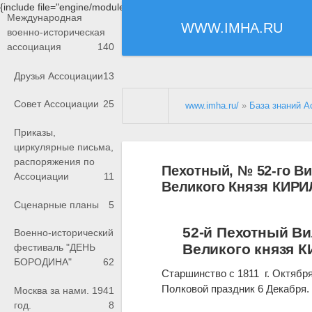
{include file="engine/modules/saperu/head.php"}
Международная
WWW.IMHA.RU
военно-историческая
ассоциация
140
Друзья Ассоциации
13
Совет Ассоциации
25
www.imha.ru/
»
База знаний А
Приказы,
циркулярные письма,
распоряжения по
Пехотный, № 52-го 
Ассоциации
11
Великого Князя КИ
Сценарные планы
5
52-й Пехотный В
Военно-исторический
Великого князя
фестиваль "ДЕНЬ
БОРОДИНА"
62
Старшинство с 1811 г. Октября
Полковой праздник 6 Декабря.
Москва за нами. 1941
год.
8