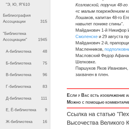
"Э, Ю, Я"
610
Козловской, поручик 48-го
«с малым повреждением к
Библиография
Лошаков, капитан 48-го Ег
Ассоциации
315
навылет пониже спины".
Майданович 1-й Никифор И
"Библиотека
Смоленске
и 29 августа п
Ассоциации"
1945
Майданович 2-й, прапорщи
Масленников,
подполковн
А-библиотека
48
Масловский Федор Афана
Шелковке.
Б-библиотека
75
Паршуков Яков Иванович, 
захвачен в плен.
В-библиотека
96
Г-библиотека
83
Если у Вас есть изображение 
Д-библиотека
111
Можно с помощью комментариев
Е, Ё-библиотека
9
Ссылка на статью "П
Ж-библиотека
16
Высочества Великог