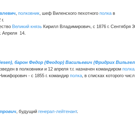
овлевич
,
полковник
, шеф Виленского пехотного
полка
в
г.
ество
Великий князь
Кирилл Владимирович, с 1876 г. Сентября 3
г. Апреля 14.
Driesen), барон Федор (Феодор) Васильевич (Фридрих Вильге
зведен в полковники и 12 апреля т.г. назначен командиром
полка
Никифорович - с 1855 г. командир
полка
, в списках которого чис
етрович
, будущий
генерал-лейтенант
.