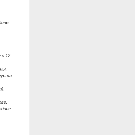
дине.
 и 12
аны.
вгуста
а).
ове.
одине.