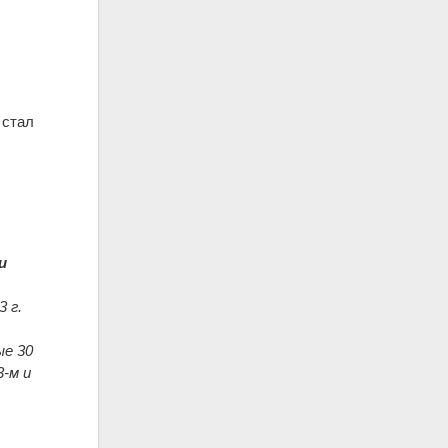
стал
и
3 г.
ые 30
 3-м и