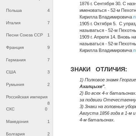
1876 г. Сентября 30. С н
именоваться - 52-м Пехот
Польша
4
Кирилла Владимировича
п
Италия
7
1905 г. Октября 5. С упр
называться - 52-м Пехотн
Песни Союза ССР
1
1909 г. Апреля 14. Вновь
называться - 52-м Пехотн
Франция
9
Кирилла Владимировича
п
Германия
7
ЗНАКИ ОТЛИЧИЯ:
США
3
1) Полковое знамя Георгие
Румыния
2
Ахалцыхе"
.
2) Во всех 4-х батальонах
Российская империя
за подвиги Отечественную
8
3) Знаки на головные убор
СХС
0
Августа 1856 года в 1-м 
4-м батальонах.
Македония
1
Болгария
2