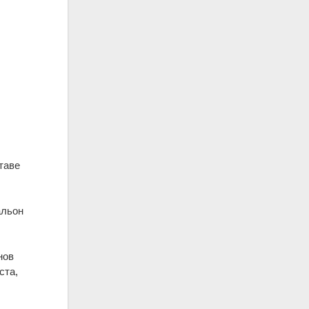
таве
альон
нов
ста,