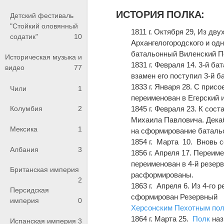
ИСТОРИЯ ПОЛКА:
Детский фестиваль
"Стойкий оловянный
1811 г. Октября 29, Из дву
содатик"
10
Архангелогородского и одн
батальонный Виленский 
Историческая музыка и
1831 г. Февраля 14. 3-й б
видео
77
взамен его поступил 3-й 
1833 г. Января 28. С прис
Чили
1
переименован в Егерский и
Колумбия
2
1845 г. Февраля 23. К сост
Михаила Павловича. Декаб
Мексика
1
на сформирование баталь
1854 г. Марта 10. Вновь 
Албания
3
1856 г. Апреля 17. Переим
переименован в 4-й резервн
Британская империя
расформированы.
2
1863 г. Апреля 6. Из 4-го
Персидская
сформирован Резервны
империя
0
Херсонским Пехотным по
1864 г. Марта 25.
Полк
наз
Испанская империя
3