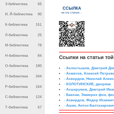
З-библиотека
65
И, Й-библиотека
90
К-библиотека
151
Л-библиотека
25
М-библиотека
78
Н-библиотека
84
Ссылки на статьи той 
О-библиотека
180
-
Ахлестышев, Дмитрий Дми
-
Ахматов, Алексей Петров
П-библиотека
344
-
Ахвердов, Николай Алекс
-
КОЛОТИНСКИЕ, дворяне
Р-библиотека
164
-
Ахшарумов, Дмитрий Иван
-
Бакони, Эммерих фон, ф
С-библиотека
124
-
Ахвердов, Федор Исаевич
-
Ашик, Антон Балтазарови
Т-библиотека
67