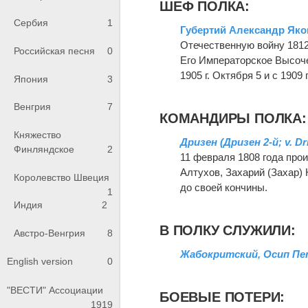
ШЕФ ПОЛКА:
Сербия
1
Губертий Александр Як
Отечественную войну 1812 
Российская песня
0
Его Императорское Высоч
1905 г. Октября 5 и с 1909 
Япония
3
Венгрия
7
КОМАНДИРЫ ПОЛКА:
Княжество
Дризен (Дризен 2-й; v. 
Финляндское
2
11 февраля 1808 года прои
Алтухов, Захарий (Захар) 
Королевство Швеция
до своей кончины.
1
Индия
2
В ПОЛКУ СЛУЖИЛИ:
Австро-Венгрия
8
Жабокритский, Осип П
English version
0
"ВЕСТИ" Ассоциации
БОЕВЫЕ ПОТЕРИ:
1919