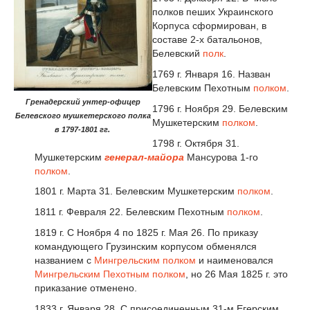
полков пеших Украинского
Корпуса сформирован, в
составе 2-х батальонов,
Белевский
полк
.
1769 г. Января 16. Назван
Белевским Пехотным
полком
.
Гренадерский унтер-офицер
1796 г. Ноября 29. Белевским
Белевского мушкетерского полка
Мушкетерским
полком
.
в 1797-1801 гг.
1798 г. Октября 31.
Мушкетерским
генерал-майора
Мансурова 1-го
полком
.
1801 г. Марта 31. Белевским Мушкетерским
полком
.
1811 г. Февраля 22. Белевским Пехотным
полком
.
1819 г. С Ноября 4 по 1825 г. Мая 26. По приказу
командующего Грузинским корпусом обменялся
названием с
Мингрельским полком
и наименовался
Мингрельским Пехотным полком
, но 26 Мая 1825 г. это
приказание отменено.
1833 г. Января 28. С присоединенным 31-м Егерским