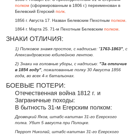
полком
(сформированным в 1806 г.) переименован в
Белевский Егерский
полк
.
1856 г. Августа 17. Назван Белевским Пехотным
полком
.
1864 г. Марта 25. 71-м Пехотным Белевским
полком
.
ЗНАКИ ОТЛИЧИЯ:
1) Полковое знамя простое, с надписью: "
1763-1863"
, с
Александровскою юбилейною лентою.
2) Знаки на головные уборы, с надписью:
"За отличие
в 1854 году"
, пожалованные полку 30 Августа 1856
года, во всех 4-х батальонах.
БОЕВЫЕ ПОТЕРИ:
Отечественная война 1812 г. и
Заграничные походы:
В бытность 31-м Егерским полком:
Дровецкий Яков, штабс-капитан 31-го Егерского
полка. Убит 5 августа при Полоцке.
Перрот Николай, штабс-капитан 31-го Егерского