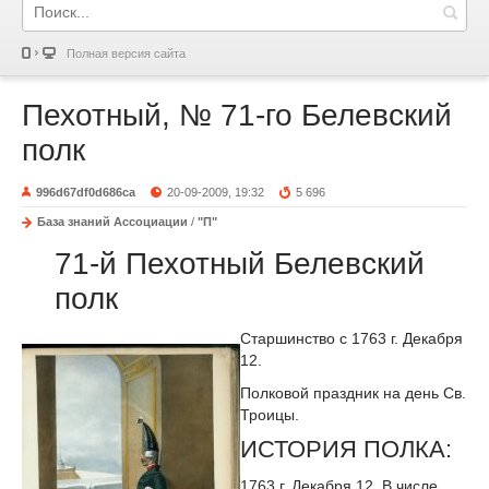
Полная версия сайта
Пехотный, № 71-го Белевский
полк
996d67df0d686ca
20-09-2009, 19:32
5 696
База знаний Ассоциации
/
"П"
71-й Пехотный Белевский
полк
Старшинство с 1763 г. Декабря
12.
Полковой праздник на день Св.
Троицы.
ИСТОРИЯ ПОЛКА:
1763 г. Декабря 12. В числе