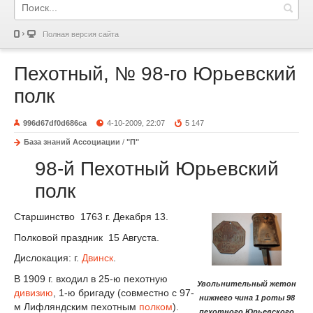
Полная версия сайта
Пехотный, № 98-го Юрьевский
полк
996d67df0d686ca
4-10-2009, 22:07
5 147
База знаний Ассоциации
/
"П"
98-й Пехотный Юрьевский
полк
Старшинство 1763 г. Декабря 13.
Полковой праздник 15 Августа.
Дислокация: г.
Двинск
.
В 1909 г. входил в 25-ю пехотную
Увольнительный жетон
дивизию
, 1-ю бригаду (совместно с 97-
нижнего чина 1 роты 98
м Лифляндским пехотным
полком
).
пехотного Юрьевского