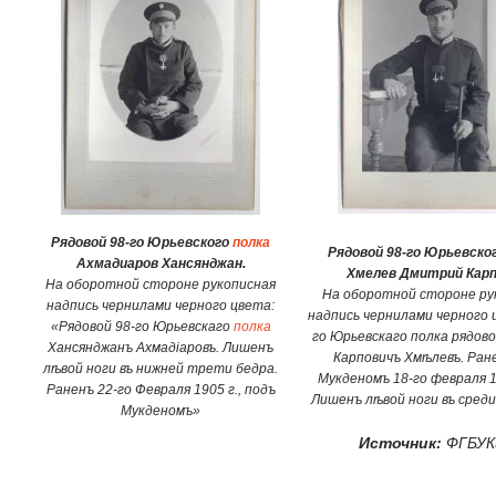
Рядовой 98-го Юрьевского
полка
Рядовой 98-го Юрьевског
Ахмадиаров Хансянджан.
Хмелев Дмитрий Кар
На оборотной стороне рукописная
На оборотной стороне ру
надпись чернилами черного цвета:
надпись чернилами черного 
«Рядовой 98-го Юрьевскаго
полка
го Юрьевскаго полка рядов
Хансянджанъ Ахмадiаровъ. Лишенъ
Карповичъ Хмѣлевъ. Ран
лѣвой ноги въ нижней трети бедра.
Мукденомъ 18-го февраля 1
Раненъ 22-го Февраля 1905 г., подъ
Лишенъ лѣвой ноги въ сред
Мукденомъ»
Источник:
ФГБУКи