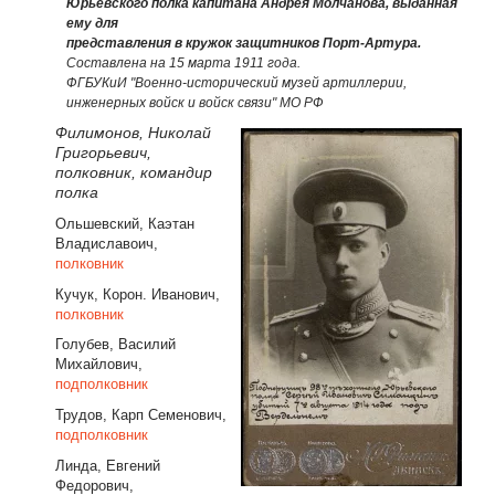
Юрьевского полка капитана Андрея Молчанова, выданная
ему для
представления в кружок защитников Порт-Артура.
Составлена на 15 марта 1911 года.
ФГБУКиИ "Военно-исторический музей артиллерии,
инженерных войск и войск связи" МО РФ
Филимонов, Николай
Григорьевич,
полковник, командир
полка
Ольшевский, Каэтан
Владиславоич,
полковник
Кучук, Корон. Иванович,
полковник
Голубев, Василий
Михайлович,
подполковник
Трудов, Карп Семенович,
подполковник
Линда, Евгений
Федорович,