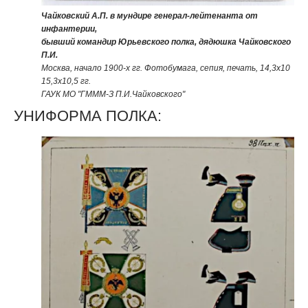
Чайковский А.П. в мундире генерал-лейтенанта от
инфантерии,
бывший командир Юрьевского полка, дядюшка Чайковского
П.И.
Москва, начало 1900-х гг. Фотобумага, сепия, печать, 14,3х10
15,3х10,5 гг.
ГАУК МО "ГМММ-З П.И.Чайковского"
УНИФОРМА ПОЛКА: