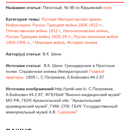
Название статьи:
Пехотный, № 98-го Юрьевский
полк
Категория темы:
Русская Императорская армия
,
Инфантерия
,
Русско-Турецкая война 1806-1812 гг.
,
Отечественная война 1812 г.
,
Наполеоновские войны
,
Русско-Турецкая война 1828-29 гг.
,
Русско-японская война
1904-1905 гг.
,
I Мировая война
,
История полков
Автор(ы) статьи:
В.К. Шенк
Источник статьи:
В.К. Шенк. Гренадерские и Пехотные
полки. Справочная книжка Императорской
Главной
квартиры
. 1909 г.; С.Патрикеев, А.Бойнович #4.2.87
Источник изображений:
http://antik-war.lv; С.Патрикеев,
А.Бойнович #4.2.87; ФГБУКиИ "Военно-медицинский музей"
МО РФ; ГБУК Архангельской обл. "Архангельский
краеведческий музей"; ГИМ; СПб. ГБУК "Государственный
мемориальный музей А.В.
Суворова
"