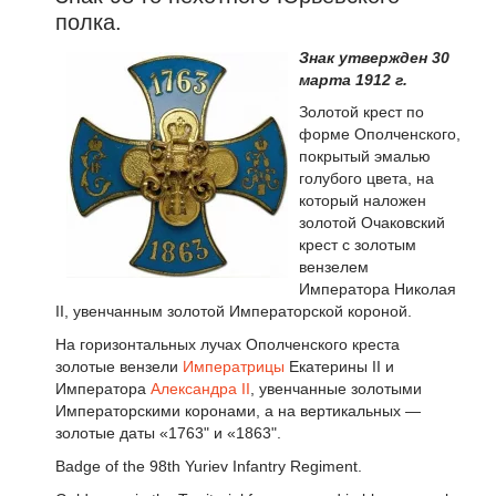
полка.
Знак утвержден 30
марта 1912 г.
Золотой крест по
форме Ополченского,
покрытый эмалью
голубого цвета, на
который наложен
золотой Очаковский
крест с золотым
вензелем
Императора Николая
II, увенчанным золотой Императорской короной.
На горизонтальных лучах Ополченского креста
золотые вензели
Императрицы
Екатерины II и
Императора
Александра II
, увенчанные золотыми
Императорскими коронами, а на вертикальных —
золотые даты «1763" и «1863".
Badge of the 98th Yuriev Infantry Regiment.