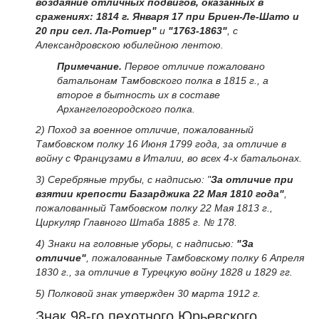
воздаяние отличных подвигов, оказанных в
сражениях: 1814 г. Января 17 при Бриен-Ле-Шато и
20 при сел. Ла-Ротиер"
и
"1763-1863"
, с
Александровскою юбилейною лентою.
Примечание.
Первое отличие пожаловано
батальонам Тамбовского полка в 1815 г., а
второе в бытность их в составе
Архангелогородского полка.
2) Поход за военное отличие, пожалованный
Тамбовском полку 16 Июня 1799 года, за отличие в
войну с Французами в Италии, во всех 4-х батальонах.
3) Серебряные трубы, с надписью: "
За отличие при
взятии крепости Базарджика 22 Мая 1810 года"
,
пожалованный Тамбовском полку 22 Мая 1813 г.,
Циркуляр Главного Штаба 1885 г. № 178.
4) Знаки на головные уборы, с надписью:
"За
отличие"
, пожалованные Тамбовскому полку 6 Апреля
1830 г., за отличие в Турецкую войну 1828 и 1829 гг.
5) Полковой знак утвержден 30 марта 1912 г.
Знак 98-го пехотного Юрьевского