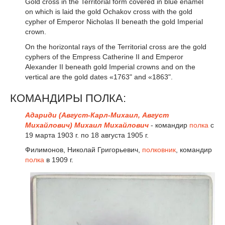
Gold cross in the Territorial form covered in blue enamel
on which is laid the gold Ochakov cross with the gold
cypher of Emperor Nicholas II beneath the gold Imperial
crown.
On the horizontal rays of the Territorial cross are the gold
cyphers of the Empress Catherine II and Emperor
Alexander II beneath gold Imperial crowns and on the
vertical are the gold dates «1763" and «1863".
КОМАНДИРЫ ПОЛКА:
Адариди (Август-Карл-Михаил, Август
Михайлович) Михаил Михайлович
- командир
полка
с
19 марта 1903 г. по 18 августа 1905 г.
Филимонов, Николай Григорьевич,
полковник
, командир
полка
в 1909 г.