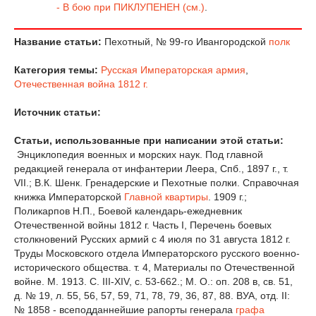
- В бою при ПИКЛУПЕНЕН (см.)
.
Название статьи:
Пехотный, № 99-го Ивангородской
полк
Категория темы:
Русская Императорская армия
,
Отечественная война 1812 г.
Источник статьи:
Статьи, использованные при написании этой статьи:
Энциклопедия военных и морских наук. Под главной
редакцией генерала от инфантерии Леера, Спб., 1897 г., т.
VII.; В.К. Шенк. Гренадерские и Пехотные полки. Справочная
книжка Императорской
Главной квартиры
. 1909 г.;
Поликарпов Н.П., Боевой календарь-ежедневник
Отечественной войны 1812 г. Часть I, Перечень боевых
столкновений Русских армий с 4 июля по 31 августа 1812 г.
Труды Московского отдела Императорского русского военно-
исторического общества. т. 4, Материалы по Отечественной
войне. М. 1913. С. III-XIV, с. 53-662.; М. О.: оп. 208 в, св. 51,
д. № 19, л. 55, 56, 57, 59, 71, 78, 79, 36, 87, 88. ВУА, отд. II:
№ 1858 - всеподданнейшие рапорты генерала
графа