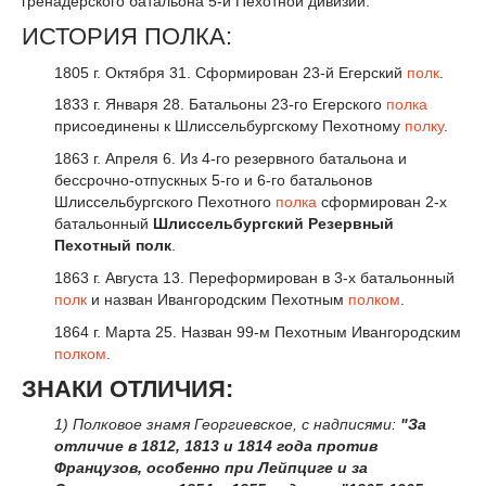
гренадерского батальона 5-й Пехотной дивизии.
ИСТОРИЯ ПОЛКА:
1805 г. Октября 31. Сформирован 23-й Егерский
полк
.
1833 г. Января 28. Батальоны 23-го Егерского
полка
присоединены к Шлиссельбургскому Пехотному
полку
.
1863 г. Апреля 6. Из 4-го резервного батальона и
бессрочно-отпускных 5-го и 6-го батальонов
Шлиссельбургского Пехотного
полка
сформирован 2-х
батальонный
Шлиссельбургский Резервный
Пехотный полк
.
1863 г. Августа 13. Переформирован в 3-х батальонный
полк
и назван Ивангородским Пехотным
полком
.
1864 г. Марта 25. Назван 99-м Пехотным Ивангородским
полком
.
ЗНАКИ ОТЛИЧИЯ:
1) Полковое знамя Георгиевское, с надписями:
"За
отличие в 1812, 1813 и 1814 года против
Французов, особенно при Лейпциге и за