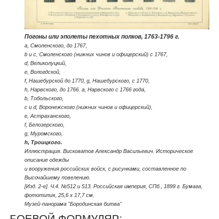
Погоны или эполеты пехотных полков, 1763-1796 г.
а, Смоленского, до 1767,
b и c, Смоленского (нижних чинов и офицерский) с 1767,
d, Великолуцкий,
е, Вологдской,
f, Нашебурской до 1770, g, Нашебурского, с 1770,
h, Нарвского, до 1766. а, Нарвского с 1766 года,
b, Тобольского,
c и d, Воронежского (нижних чинов и офицерский),
е, Астраханского,
f, Белозерского,
g, Муромского,
h, Троицкого.
Иллюстрация. Висковатов Александр Васильевич. Историческое
описание одежды
и вооружения российских войск, с рисунками, составленное по
Высочайшему повелению.
[Изд. 2-е]. Ч.4. №512 и 513. Российская империя, СПб., 1899 г. Бумага,
фототипия, 25,6 x 17,7 см.
Музей-панорама "Бородинская битва"
БОЕВОЙ ФОРМУЛЯР: