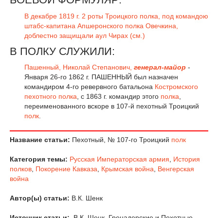
В декабре 1819 г. 2 роты Троицкого полка, под командою
штабс-капитана Апшеронского полка Овечкина,
доблестно защищали аул Чирах (см.)
В ПОЛКУ СЛУЖИЛИ:
Пашенный, Николай Степанович,
генерал-майор
-
Января 26-го 1862 г. ПАШЕННЫЙ был назначен
командиром 4-го ревервного батальона
Костромского
пехотного полка
, с 1863 г. командир этого
полка
,
переименованного вскоре в 107-й пехотный Троицкий
полк
.
Название статьи:
Пехотный, № 107-го Троицкий
полк
Категория темы:
Русская Императорская армия
,
История
полков
,
Покорение Кавказа
,
Крымская война
,
Венгерская
война
Автор(ы) статьи:
В.К. Шенк
Источник статьи:
В.К. Шенк. Гренадерские и Пехотные