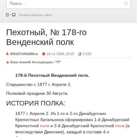
Полная версия сайта
Пехотный, № 178-го
Венденский полк
996d67df0d686ca
16-11-2009, 23:15
5 515
База знаний Ассоциации
/
"П"
178-й Пехотный Венденский полк.
Старшинство с 1877 г. Апреля 2.
Полковой праздник 30 Августа.
ИСТОРИЯ ПОЛКА:
1877 г. Апреля 2. Из 1-го и 2-го Динабургских
Крепостных батальонов сформирован 1-й Динабургский
Крепостной
полк
и 2-й Динабургский Крепостной
полк
(в
впоследствии Двинские), каждый в составе 4-х