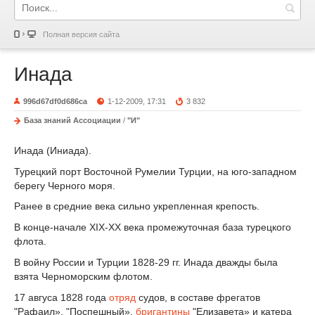
Полная версия сайта
Инада
996d67df0d686ca
1-12-2009, 17:31
3 832
База знаний Ассоциации
/
"И"
Инада (Иниада).
Турецкий порт Восточной Румелии Турции, на юго-западном
берегу Черного моря.
Ранее в средние века сильно укрепленная крепость.
В конце-начале XIX-XX века промежуточная база турецкого
флота.
В войну России и Турции 1828-29 гг. Инада дважды была
взята Черноморским флотом.
17 авгуса 1828 года
отряд
судов, в составе фрегатов
"Рафаил», "Поспешный»,
бригантины
"Елизавета» и катера