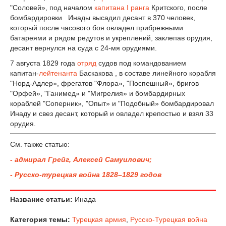
"Соловей», под началом
капитана I ранга
Критского, после
бомбардировки Инады высадил десант в 370 человек,
который после часового боя овладел прибрежными
батареями и рядом редутов и укреплений, заклепав орудия,
десант вернулся на суда с 24-мя орудиями.
7 августа 1829 года
отряд
судов под командованием
капитан-
лейтенанта
Баскакова , в составе линейного корабля
"Норд-Адлер», фрегатов "Флора», "Поспешный», бригов
"Орфей», "Ганимед» и "Мигрелия» и бомбардирных
кораблей "Соперник», "Опыт» и "Подобный» бомбардировал
Инаду и свез десант, который и овладел крепостью и взял 33
орудия.
См. также статью:
- адмирал Грейг, Алексей Самуилович;
- Русско-турецкая война 1828–1829 годов
Название статьи:
Инада
Категория темы:
Турецкая армия
,
Русско-Турецкая война