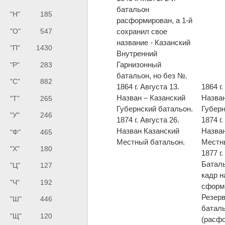
батальон
"Н"
185
расформирован, а 1-й
"О"
547
сохранил свое
название - Казанский
"П"
1430
Внутренний
Гарнизонный
"Р"
283
батальон, но без №.
"С"
882
1864 г. Августа 13.
1864 г.
Назван – Казанский
Назва
"Т"
265
Губернский батальон.
Губерн
"У"
246
1874 г. Августа 26.
1874 г.
Назван Казанский
Назва
"Ф"
465
Местный батальон.
Местн
"Х"
180
1877 г
Батал
"Ц"
127
кадр н
"Ч"
192
сформи
Резерв
"Ш"
446
батал
"Щ"
120
(расф