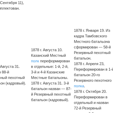
. Сентября 11),
плектован.
1878 г. Января 19. Из
кадра Тамбовского
Местного батальона
сформирован — 58-й
1878 г. Августа 10.
Резервный пехотный
Казанский Местный
батальон.
полк
переформирован
1878 г. Апреля 23,
 Августа 31.
в отдельные: 1-й, 2-й,
Переформирован в 1-
 88-й
3-й и 4-й Казанские
батальон 20-го
вный пехотный
Местные батальоны.
Резервного пехотного
он (кадровый).
1878 г. Августа 31. 3-й
полка
.
батальон назван — 87-
1878 г. Октября 20.
й Резервный пехотный
Переформирован в
батальон (кадровый).
отдельный и назван
72-й Резервный