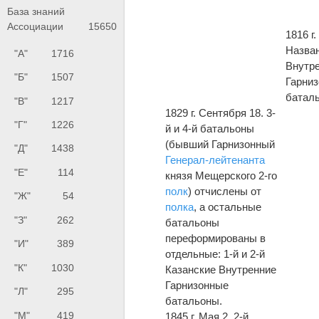
База знаний
Ассоциации
15650
1816 г
Назван
"А"
1716
Внутр
"Б"
1507
Гарни
баталь
"В"
1217
1829 г. Сентября 18. 3-
"Г"
1226
й и 4-й батальоны
(бывший Гарнизонный
"Д"
1438
Генерал-лейтенанта
"Е"
114
князя Мещерского 2-го
полк
) отчислены от
"Ж"
54
полка
, а остальные
"З"
262
батальоны
переформированы в
"И"
389
отдельные: 1-й и 2-й
"К"
1030
Казанские Внутренние
Гарнизонные
"Л"
295
батальоны.
"М"
419
1845 г. Мая 2. 2-й