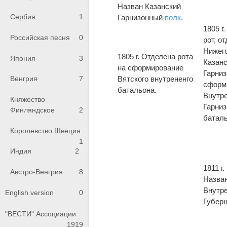
Назван Казанский
Сербия
1
Гарнизонный
полк
.
1805 г
Российская песня
0
рот, о
Нижего
1805 г. Отделена рота
Япония
3
Казанс
на сформирование
Гарни
Вятского внутрененго
Венгрия
7
сформ
батальона.
Внутр
Княжество
Гарни
Финляндское
2
баталь
Королевство Швеция
1
Индия
2
1811 г
Австро-Венгрия
8
Назва
Внутр
English version
0
Губерн
"ВЕСТИ" Ассоциации
1919