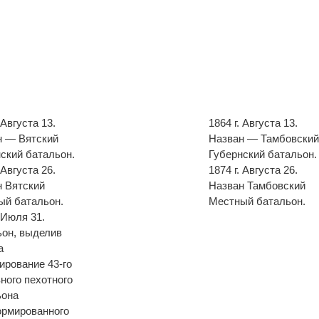
 Августа 13.
1864 г. Августа 13.
н — Вятский
Назван — Тамбовски
ский батальон.
Губернский батальон.
 Августа 26.
1874 г. Августа 26.
н Вятский
Назван Тамбовский
ый батальон.
Местный батальон.
. Июля 31.
ьон, выделив
а
рование 43-го
ного пехотного
ьона
ормированного