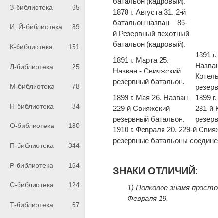
батальон (кадровый).
З-библиотека
65
1878 г. Августа 31. 2-й
батальон назван – 86-
И, Й-библиотека
89
й Резервный пехотный
батальон (кадровый).
К-библиотека
151
1891 г
1891 г. Марта 25.
Назван
Л-библиотека
25
Назван - Свияжский
Котел
резервный батальон.
М-библиотека
78
резерв
1899 г. Мая 26. Назван
1899 г
Н-библиотека
84
229-й Свияжский
231-й 
резервный батальон.
резерв
О-библиотека
180
1910 г. Февраля 20. 229-й Сви
резервные батальоны соедине
П-библиотека
344
Р-библиотека
164
ЗНАКИ ОТЛИЧИЙ:
С-библиотека
124
1) Полковое знамя просто
Февраля 19.
Т-библиотека
67