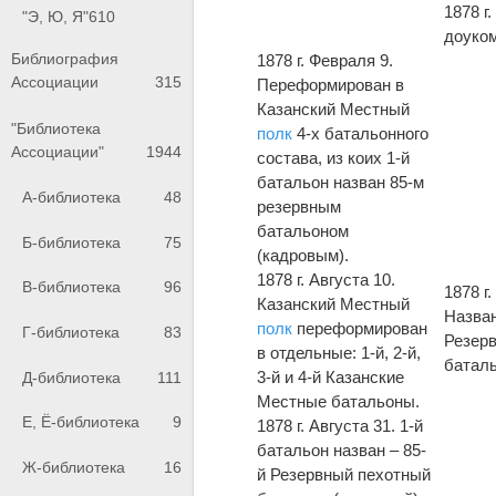
1878 г
"Э, Ю, Я"
610
доуком
Библиография
1878 г. Февраля 9.
Ассоциации
315
Переформирован в
Казанский Местный
"Библиотека
полк
4-х батальонного
Ассоциации"
1944
состава, из коих 1-й
батальон назван 85-м
А-библиотека
48
резервным
батальоном
Б-библиотека
75
(кадровым).
1878 г. Августа 10.
В-библиотека
96
1878 г.
Казанский Местный
Назван
полк
переформирован
Г-библиотека
83
Резер
в отдельные: 1-й, 2-й,
баталь
3-й и 4-й Казанские
Д-библиотека
111
Местные батальоны.
Е, Ё-библиотека
9
1878 г. Августа 31. 1-й
батальон назван – 85-
Ж-библиотека
16
й Резервный пехотный