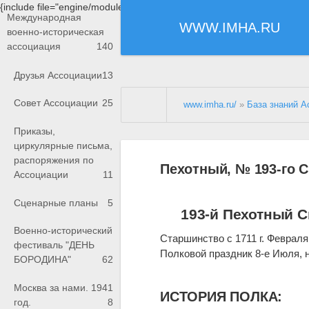
{include file="engine/modules/saperu/head.php"}
Международная
WWW.IMHA.RU
военно-историческая
ассоциация
140
Друзья Ассоциации
13
Совет Ассоциации
25
www.imha.ru/
»
База знаний А
Приказы,
циркулярные письма,
распоряжения по
Пехотный, № 193-го 
Ассоциации
11
Сценарные планы
5
193-й Пехотный 
Военно-исторический
Старшинство с 1711 г. Февраля
фестиваль "ДЕНЬ
Полковой праздник 8-е Июля, 
БОРОДИНА"
62
Москва за нами. 1941
ИСТОРИЯ ПОЛКА:
год.
8