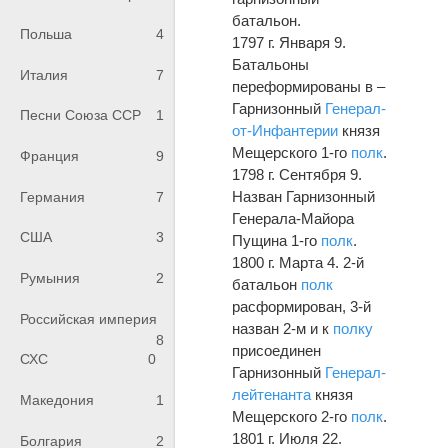
батальон.
Польша
4
1797 г. Января 9.
Батальоны
Италия
7
переформированы в –
Гарнизонный
Генерал-
Песни Союза ССР
1
от-Инфантерии
князя
Мещерского 1-го
полк
.
Франция
9
1798 г. Сентября 9.
Назван Гарнизонный
Германия
7
Генерала-Майора
США
3
Пущина 1-го
полк
.
1800 г. Марта 4. 2-й
Румыния
2
батальон
полк
расформирован, 3-й
Российская империя
назван 2-м и к
полку
8
присоединен
СХС
0
Гарнизонный
Генерал-
лейтенанта
князя
Македония
1
Мещерского 2-го
полк
.
1801 г. Июля 22.
Болгария
2