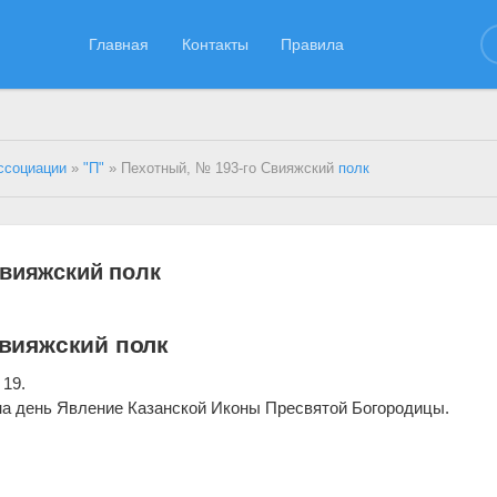
Главная
Контакты
Правила
ссоциации
»
"П"
» Пехотный, № 193-го Свияжский
полк
Свияжский полк
Свияжский полк
 19.
на день Явление Казанской Иконы Пресвятой Богородицы.