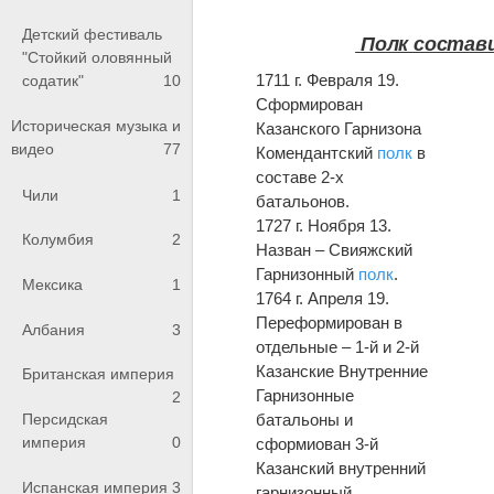
Детский фестиваль
Полк состав
"Стойкий оловянный
1711 г. Февраля 19.
содатик"
10
Сформирован
Историческая музыка и
Казанского Гарнизона
видео
77
Комендантский
полк
в
составе 2-х
Чили
1
батальонов.
1727 г. Ноября 13.
Колумбия
2
Назван – Свияжский
Гарнизонный
полк
.
Мексика
1
1764 г. Апреля 19.
Переформирован в
Албания
3
отдельные – 1-й и 2-й
Казанские Внутренние
Британская империя
Гарнизонные
2
Персидская
батальоны и
империя
0
сформиован 3-й
Казанский внутренний
Испанская империя
3
гарнизонный