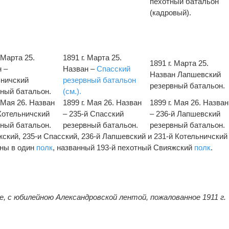
пехотный батальон
(кадровый).
. Марта 25.
1891 г. Марта 25.
1891 г. Марта 25.
 –
Назван –
Спасский
Назван Лапшевский
ьничский
резервный батальон
резервный батальон.
ный батальон.
(см.).
. Мая 26. Назван
1899 г. Мая 26. Назван
1899 г. Мая 26. Назван
Котельничский
– 235-й Спасский
– 236-й Лапшевский
ный батальон.
резервный батальон.
резервный батальон.
яжский, 235-и Спасский, 236-й Лапшевский и 231-й Котельничский
ны в один
полк
, названный 193-й пехотный Свияжский
полк
.
е, с юбилейною Александровской лентой, пожалованное 1911 г.