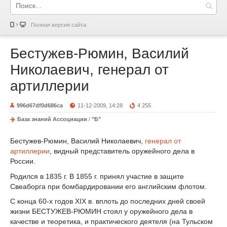
Полная версия сайта
Бестужев-Рюмин, Василий
Николаевич, генерал от
артиллерии
996d67df0d686ca
11-12-2009, 14:28
4 255
База знаний Ассоциации
/
"Б"
Бестужев-Рюмин, Василий Николаевич,
генерал от
артиллерии
, видный представитель оружейного дела в
России.
Родился в 1835 г. В 1855 г. принял участие в защите
Свеаборга при бомбардировании его английским флотом.
С конца 60-х годов XIX в. вплоть до последних дней своей
жизни БЕСТУЖЕВ-РЮМИН стоял у оружейного дела в
качестве и теоретика, и практического деятеля (на Тульском