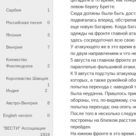
левом берегу Бретте.
Сербия
1
Сюда должны были быть доста
подвигалась вперед, обстрели
Российская песня
0
еще новую батарею. Когда бат
одежды на фронте главной ата
Япония
3
здесь сосредоточил всю свою
У атакующего же в это время 
Венгрия
7
по двум направлением и что н
Княжество
5 августа на главном фронте а
Финляндское
2
параллелью фальшивой атаки
К 9 августа подступы атакующе
Королевство Швеция
которых, а также ружейной обо
1
попытка перехода с наводкой 
Индия
2
была неудачна. Пришлось прис
обороны, что, по-видимому, с
Австро-Венгрия
8
попытка перехода; она опять н
После того в несколько следу
English version
0
построены на близком расстоя
перейден.
"ВЕСТИ" Ассоциации
На южном фронте в это время 
1919