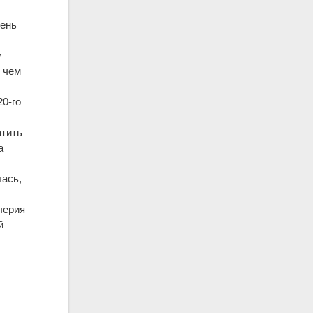
день
у
 чем
20-го
атить
а
ась,
лерия
й