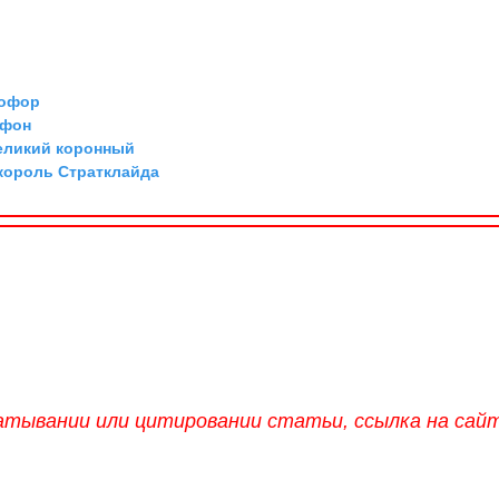
тофор
 фон
великий коронный
 король Стратклайда
атывании или цитировании статьи, ссылка на сай