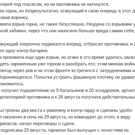
лерей под гласисом, но на противника не наткнулся.
ва горна, но безрезультатно; атакующий в свою очередь в этот 
овав воронку.
звела взрыв горна, но также безуспешно. Неудачи со взрывами 
хой забивки, через что они наносили больше вреда самим себе,
акующий энергично подвигался вперед, отбросил противника, и 
ил одну контр-батарею.
 произвела еще один взрыв, но атаке в это время удалось захв
деть заряженным уже горном и разобрать его; этим минная войн
реход через ров и на этом фронте встретился с затруднениями и
бороняющегося. Попытка устроить фашинную плотину не удавал
тановилось.
 получил подкрепление из 9 батальонов и 20 эскадронов, артил
артиллерией противника и к 26 августа получила действительны
строены два моста к равелину и контр-гарду и сделаны удобо-
азначен в ночь на 29 августа, но комендант до этого, в виду
рипасов, начал переговоры о сдаче.
 подписана 29 августа, гарнизон был выпущен с почестями из