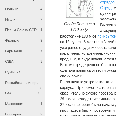
отрядов
.
Отряд
ге
Польша
4
сухим рв
заложена
Италия
7
Осада Бетюна в
Вылазкою
1710 году.
Песни Союза ССР
1
атакующе
расстояние 130 м от
прикрытог
Франция
9
на 19 пушек, 6 мортир и 3 га
уже ранее орудиями составили 
Германия
7
параллель, но артиллерийский 
вредным, в виду начавшегося 
США
3
В этом отряде решено было на
сделана попытка отвести рука
Румыния
2
своих войск.
Было начато устройство канал
Российская империя
корпуса. При помощи этого кан
8
сравнительно сухого пространс
СХС
0
29 июля, вследствие сильного
Македония
1
27 июля вечером была начата 
июля здесь были построены и 
Болгария
2
цитадели в то время, как гене