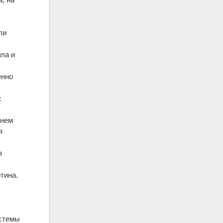
ли
ла и
енно
с
гнем
я
я
я
тина.
истемы