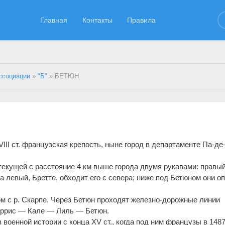
Главная
Контакты
Правила
ссоциации
»
"Б"
» БЕТЮН
II ст. французская крепость, ныне город в департаменте Па-де
текущей с расстояние 4 км выше города двумя рукавами: правый
 а левый, Бретте, обходит его с севера; ниже под Бетюном они о
ом с р. Скарпе. Через Бетюн проходят железно-дорожные линии
ррис — Кале — Лиль — Бетюн.
 военной истории с конца XV ст., когда под ним французы в 1487 