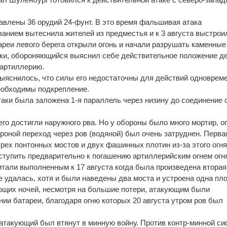
влены 36 орудий 24-фунт. В это время фальшивая атака
ванием вытеснила жителей из предместья и к 3 августа выстрои
ареи левого берега открыли огонь и начали разрушать каменные
ки, обороняющийся выяснил себе действительное положение де
 артиллерию.
выяснилось, что силы его недостаточны для действий одноврем
еобходимы подкрепление.
таки была заложена 1-я параллель через низину до соединение 
.
го достигли наружного рва. Но у обороны было много мортир, о
роной переход через ров (водяной) был очень затруднен. Перва
трех понтонных мостов и двух фашинных плотин из-за этого огн
тупить предварительно к погашению артиллерийским огнем огн
читали выполненным к 17 августа когда была произведена вторая
е удалась, хотя и были наведены два моста и устроена одна пло
ющих ночей, несмотря на большие потери, атакующим были
нии батареи, благодаря огню которых 20 августа утром ров был
атакующий был втянут в минную войну. Против контр-минной с