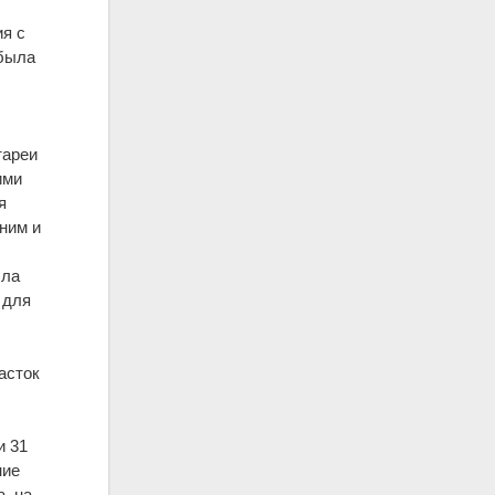
ия с
 была
тареи
ими
я
шним и
ыла
 для
асток
и 31
ние
, на