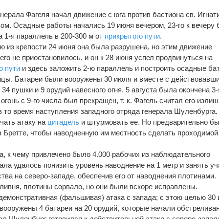
нерала Фагеля начал движение с юга против бастиона св. Игнат
ом. Осадные работы начались 19 июня вечером, 23-го к вечеру
 1-я параллель в 200-300 м от
прикрытого пути
.
 из крепости 24 июня она была разрушена, но этим движение
го не приостановилось, и он к 28 июня успел продвинуться на
о пути
и здесь заложить 2-ю параллель и построить осадные ба
убицы. Батареи были вооружены 30 июля и вместе с действовавш
34 пушки и 9 орудий навесного огня. 5 августа была окончена 3-
огонь с 9-го числа был прекращен, т. к. Фагель считал его изли
в то время наступления западного отряда генерала Шуленбурга.
чать атаку на
цитадель
и штурмовать ее. Но предварительно б
в Бретте, чтобы наводненную им местность сделать проходимой
а, к чему привлечено было 4.000 рабочих из наблюдательного
ала удалось понизить уровень наводнение на 1 метр и занять уч
тва на северо-западе, обеспечив его от наводнения плотинами.
 ливня, плотины сорвало, но они были вскоре исправлены.
демонстративная (фальшивая) атака с запада; с этою целью 30 
вооружены 4 батареи на 20 орудий, которые начали обстрелива
рал Шуленбург готовился к действительной атаке с северо-запада