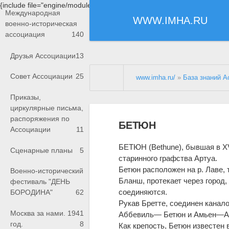
{include file="engine/modules/saperu/head.php"}
Международная
WWW.IMHA.RU
военно-историческая
ассоциация
140
Друзья Ассоциации
13
Совет Ассоциации
25
www.imha.ru/
»
База знаний А
Приказы,
циркулярные письма,
распоряжения по
БЕТЮН
Ассоциации
11
БЕТЮН (Bethune), бывшая в XVI
Сценарные планы
5
старинного графства Артуа.
Бетюн расположен на р. Лаве, 
Военно-исторический
Бланш, протекает через город,
фестиваль "ДЕНЬ
соединяются.
БОРОДИНА"
62
Рукав Бретте, соединен канал
Москва за нами. 1941
Аббевиль— Бетюн и Амьен—А
год.
8
Как крепость, Бетюн известен в