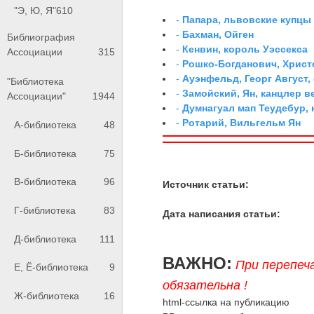
"Э, Ю, Я"
610
-
Папара, львовские купцы
-
Бахман, Ойген
Библиография
-
Кенвин, король Уэссекса
Ассоциации
315
-
Рошко-Богданович, Хрис
-
Ауэнфельд, Георг Август,
"Библиотека
-
Замойский, Ян, канцлер 
Ассоциации"
1944
-
Думнагуал мап Теудебур,
-
Ротарий, Вильгельм Ян
А-библиотека
48
Б-библиотека
75
В-библиотека
96
Источник статьи:
Г-библиотека
83
Дата написания статьи:
Д-библиотека
111
ВАЖНО:
При перепеч
Е, Ё-библиотека
9
обязательна !
Ж-библиотека
16
html-ссылка на публикацию