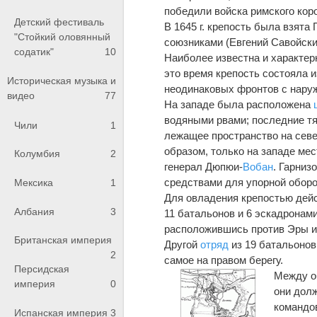
победили войска римского кор
Детский фестиваль
В 1645 г. крепость была взята
"Стойкий оловянный
союзниками (Евгений Савойски
содатик"
10
Наиболее известна и характерн
это время крепость состояла и
Историческая музыка и
неодинаковых фронтов с нару
видео
77
На западе была расположена
водяными рвами; последние тян
Чили
1
лежащее пространство на севе
образом, только на западе ме
Колумбия
2
генерал Дюпюи-
Вобан
. Гарниз
средствами для упорной обор
Мексика
1
Для овладения крепостью дейс
Албания
3
11 батальонов и 6 эскадронам
расположившись против Эры и 
Британская империя
Другой
отряд
из 19 батальонов
2
самое на правом берегу.
Персидская
Между о
империя
0
они дол
командо
Испанская империя
3