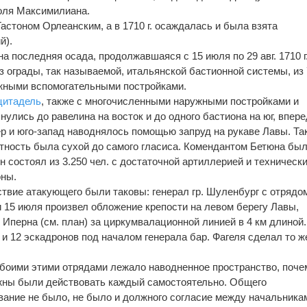
оля Максимилиана.
 Гастоном Орлеанским, а в 1710 г. осаждалась и была взята
й).
а последняя осада, продолжавшаяся с 15 июля по 29 авг. 1710 г
з ограды, так называемой, итальянской бастионной системы, из 
жными вспомогательными постройками.
цитадель
, также с многочисленными наружными постройками и
улись до равелина на восток и до одного бастиона на юг, впер
р и юго-запад наводнялось помощью запруд на рукаве Лавы. Та
стность была сухой до самого гласиса. Комендантом Бетюна бы
он состоял из 3.250 чел. с достаточной артиллерией и техническ
оны.
твие атакующего были таковы: генерал гр. Шуленбург с отрядо
и 15 июля произвел обложение крепости на левом берегу Лавы,
Иперна (см. план) за циркумвалационной линией в 4 км длиной.
 и 12 эскадронов под началом генерала бар. Фагеля сделал то ж
боими этими отрядами лежало наводненное пространство, поче
жны были действовать каждый самостоятельно. Общего
вание не было, не было и должного согласие между начальника