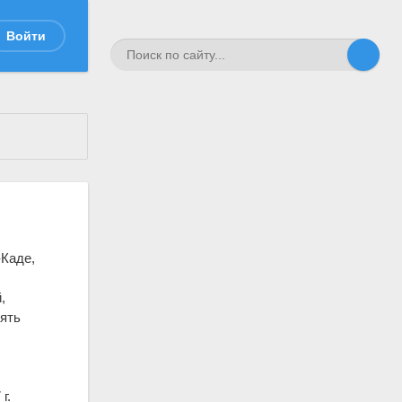
Войти
-Каде,
,
пять
г.