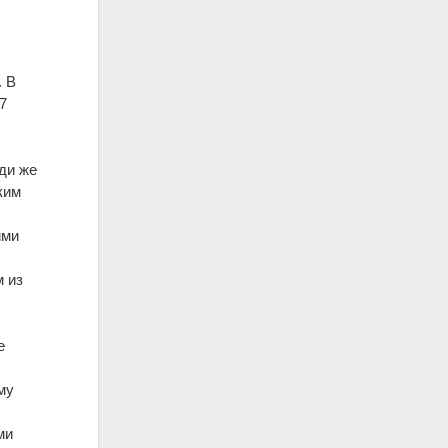
. В
7
еди же
ким
л
ими
м из
е
му
ми