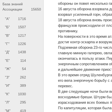
обороны он повел несколько га
База знаний
16 августа оборона взорвала д
Ассоциации
15650
взорвал усиленный горн, образ
"А"
1716
18 августа оборона вновь прои
французов происходили от пло
"Б"
1507
противнику.
"В"
1217
На поверхности в это время ат
достиг контр-эскарпа и вооруж
"Г"
1226
Подземная оборона 23-го числа
"Д"
1438
главную минную галерею, овла
окончилась в пользу атаки. Пе
"Е"
114
энергичным сопротивлением о
"Ж"
54
и дальнейшее движение приос
В это время отряд Шуленбурга
"З"
262
его вела энергичную борьбу с 
"И"
389
перевес.
В две следующие ночи были вы
"К"
1030
восходимые бреши. Штурм был н
израсходования всех боевых п
"Л"
295
По капитуляции, которая была
"М"
419