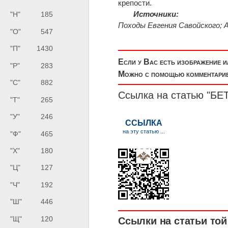
крепости.
Источники:
"Н"
185
Походы Евгения Савойского; Aug
"О"
547
"П"
1430
Если у Вас есть изображение 
"Р"
283
Можно с помощью комментариев
"С"
882
Ссылка на статью "Б
"Т"
265
"У"
246
"Ф"
465
"Х"
180
"Ц"
127
"Ч"
192
"Ш"
446
"Щ"
120
Ссылки на статьи той 