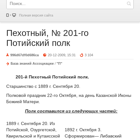
Полная версия сайта
Пехотный, № 201-го
Потийский полк
996d67df0d686ca
20-12-2009, 15:31
3 104
База знаний Ассоциации
/
"П"
201-й Пехотный Потийский полк.
Старшинство с 1889 г. Сентября 20.
Полковой праздник 22-го Октября, на день Казанской Иконы
Божией Матери.
Полк составился из следующих частей:
1889 г. Сентября 20. Из
Потийской, Озургетской,
1892 г. Октября 3.
Квирильской и Кутаисской
Сформирован— Либавский