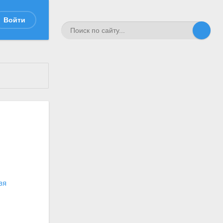
Войти
зя