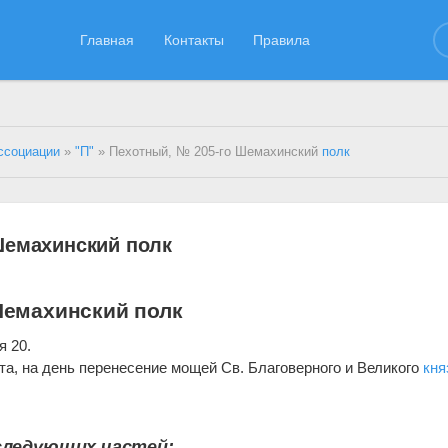
Главная
Контакты
Правила
ссоциации
»
"П"
» Пехотный, № 205-го Шемахинский
полк
Шемахинский полк
Шемахинский полк
я 20.
та, на день перенесение мощей Св. Благоверного и Великого
кня
следующих частей: