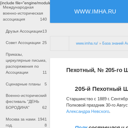
{include file="engine/modules/saperu/head.php"}
Международная
WWW.IMHA.RU
военно-историческая
ассоциация
140
Друзья Ассоциации
13
Совет Ассоциации
25
www.imha.ru/
»
База знаний А
Приказы,
циркулярные письма,
распоряжения по
Пехотный, № 205-го 
Ассоциации
11
Сценарные планы
5
205-й Пехотный 
Военно-исторический
Старшинство с 1889 г. Сентябр
фестиваль "ДЕНЬ
Полковой праздник 30-го Авгус
БОРОДИНА"
62
Александра Невского
.
Москва за нами. 1941
год.
8
Полк
составился и 