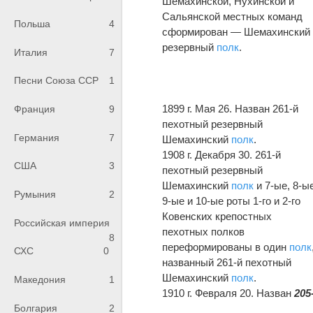
Шемахинской, Нухинской и
Сальянской местных команд
Польша
4
сформирован — Шемахинский
резервный
полк
.
Италия
7
Песни Союза ССР
1
1899 г. Мая 26. Назван 261-й
Франция
9
пехотный резервный
Германия
7
Шемахинский
полк
.
1908 г. Декабря 30. 261-й
США
3
пехотный резервный
Шемахинский
полк
и 7-ые, 8-ые
Румыния
2
9-ые и 10-ые роты 1-го и 2-го
Ковенских крепостных
Российская империя
пехотных полков
8
переформированы в один
полк
СХС
0
названный 261-й пехотный
Шемахинский
полк
.
Македония
1
1910 г. Февраля 20. Назван
205
Болгария
2