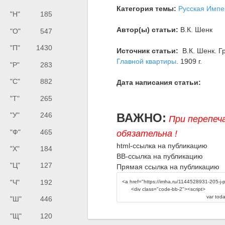
Категория темы:
Русская Импе
"Н"
185
Автор(ы) статьи:
В.К. Шенк
"О"
547
"П"
1430
Источник статьи:
В.К. Шенк. Г
Главной квартиры
. 1909 г.
"Р"
283
"С"
882
Дата написания статьи:
"Т"
265
"У"
246
ВАЖНО:
При перепеч
"Ф"
465
обязательна !
html-ссылка на публикацию
"Х"
184
BB-ссылка на публикацию
"Ц"
127
Прямая ссылка на публикацию
"Ч"
192
"Ш"
446
"Щ"
120