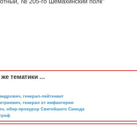
хотный, № 205-го Шемахинский
полк
"
же тематики ...
андрович, генерал-лейтенант
триевич, генерал от инфантерии
ич, обер-прокурор Святейшего Синода
 граф