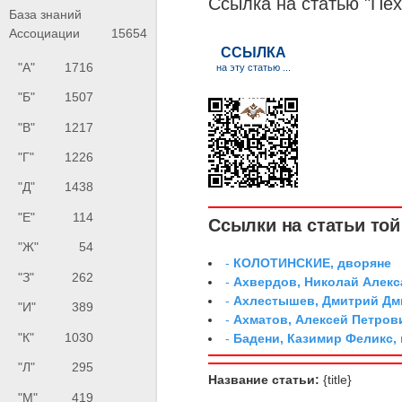
Ссылка на статью "Пе
База знаний
Ассоциации
15654
"А"
1716
"Б"
1507
"В"
1217
"Г"
1226
"Д"
1438
"Е"
114
Ссылки на статьи той 
"Ж"
54
-
КОЛОТИНСКИЕ, дворяне
"З"
262
-
Ахвердов, Николай Алекс
-
Ахлестышев, Дмитрий Дми
"И"
389
-
Ахматов, Алексей Петров
"К"
1030
-
Бадени, Казимир Феликс,
"Л"
295
Название статьи:
{title}
"М"
419