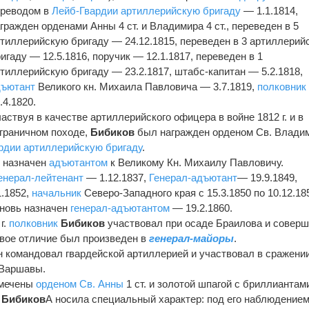
ереводом в
Лейб-Гвардии артиллерийскую бригаду
— 1.1.1814,
гражден орденами Анны 4 ст. и Владимира 4 ст., переведен в 5
тиллерийскую бригаду — 24.12.1815, переведен в 3 артиллерий
игаду — 12.5.1816, поручик — 12.1.1817, переведен в 1
тиллерийскую бригаду — 23.2.1817, штабс-капитан — 5.2.1818,
дъютант
Великого кн. Михаила Павловича — 3.7.1819,
полковник
.4.1820.
аствуя в качестве артиллерийского офицера в войне 1812 г. и в
граничном походе,
Бибиков
был награжден орденом Св. Влади
рдии артиллерийскую бригаду
.
 назначен
адъютантом
к Великому Кн. Михаилу Павловичу.
енерал-лейтенант
— 1.12.1837,
Генерал-адъютант
— 19.9.1849,
.1852,
начальник
Северо-Западного края с 15.3.1850 по 10.12.18
вновь назначен
генерал-адъютантом
— 19.2.1860.
г.
полковник
Бибиков
участвовал при осаде Браилова и совер
евое отличие был произведен в
генерал-майоры
.
он командовал гвардейской артиллерией и участвовал в сражени
 Варшавы.
тмечены
орденом Св. Анны
1 ст. и золотой шпагой с бриллиантам
а
Бибиков
А носила специальный характер: под его наблюдение