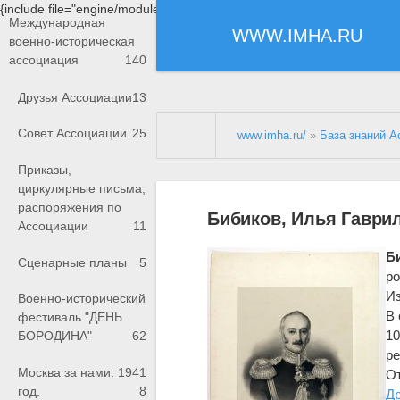
{include file="engine/modules/saperu/head.php"}
Международная
WWW.IMHA.RU
военно-историческая
ассоциация
140
Друзья Ассоциации
13
Совет Ассоциации
25
www.imha.ru/
»
База знаний А
Приказы,
циркулярные письма,
распоряжения по
Бибиков, Илья Гаврил
Ассоциации
11
Б
Сценарные планы
5
ро
Из
Военно-исторический
В 
фестиваль "ДЕНЬ
10
БОРОДИНА"
62
ре
Москва за нами. 1941
От
год.
8
Д