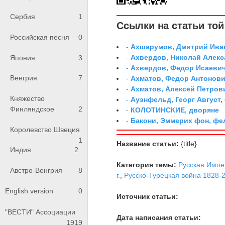
Сербия
1
Ссылки на статьи той 
Российская песня
0
-
Ахшарумов, Дмитрий Иван
-
Ахвердов, Николай Алекс
Япония
3
-
Ахвердов, Федор Исаевич
Венгрия
7
-
Ахматов, Федор Антонович
-
Ахматов, Алексей Петров
Княжество
-
Ауэнфельд, Георг Август,
Финляндское
2
-
КОЛОТИНСКИЕ, дворяне
-
Бакони, Эммерих фон, ф
Королевство Швеция
1
Название статьи:
{title}
Индия
2
Категория темы:
Русская Импе
Австро-Венгрия
8
г.
,
Русско-Турецкая война 1828-29
English version
0
Источник статьи:
"ВЕСТИ" Ассоциации
Дата написания статьи:
1919