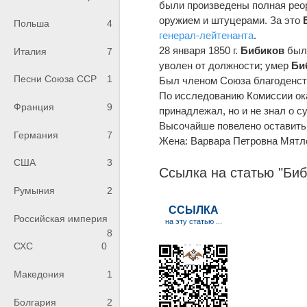
были произведены полная рео
оружием и штуцерами. За это
Польша
4
генерал-лейтенанта
.
28 января 1850 г.
Бибиков
был 
Италия
7
уволен от должности; умер
Би
Песни Союза ССР
1
Был членом Союза благоденств
По исследованию Комиссии ока
Франция
9
принадлежал, но и не знал о 
Высочайше повелено оставить
Германия
7
Жена: Варвара Петровна Мятл
США
3
Ссылка на статью "Би
Румыния
2
Российская империя
8
СХС
0
Македония
1
Болгария
2