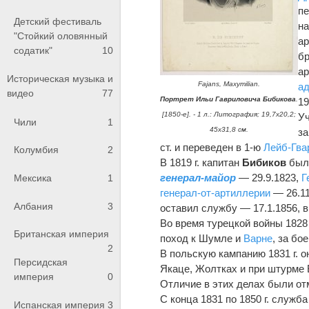
п
Детский фестиваль
на
"Стойкий оловянный
ар
содатик"
10
бр
ар
Историческая музыка и
Fajans, Maxymilian.
а
видео
77
Портрет Ильи Гавриловича Бибикова
.
19
[1850-е]. - 1 л.: Литография; 19,7х20,2;
Уч
Чили
1
45х31,8 см.
за
ст. и переведен в 1-ю
Лейб-Гва
Колумбия
2
В 1819 г. капитан
Бибиков
был
генерал-майор
— 29.9.1823,
Г
Мексика
1
генерал-от-артиллерии
— 26.11
Албания
3
оставил службу — 17.1.1856, 
Во время турецкой войны 1828 
Британская империя
поход к Шумле и
Варне
, за бо
2
В польскую кампанию 1831 г. 
Персидская
Якаце, Жолтках и при штурме
империя
0
Отличие в этих делах были о
С конца 1831 по 1850 г. служб
Испанская империя
3