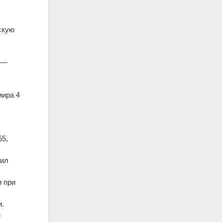
скую
—
мира 4
55,
шил
и при
и.
м