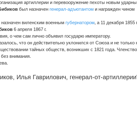
рганизация артиллерии и перевооружение пехоты новым ударн
Бибиков
был назначен
генерал-адъютантом
и награжден чином
назначен виленским военным
губернатором
, а 11 декабря 1855 г
биков
6 апреля 1867 г.
ия, о чем сам лично объявил государю императору.
залось, что он действительно уклонился от Союза и не только 
существовании тайных обществ, возникших с 1821 года. Членств
 без внимания.
ева.
биков, Илья Гаврилович,
генерал-от-артиллерии