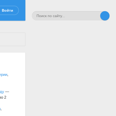
Войти
ерии
,
аду
—
во 2
н
,