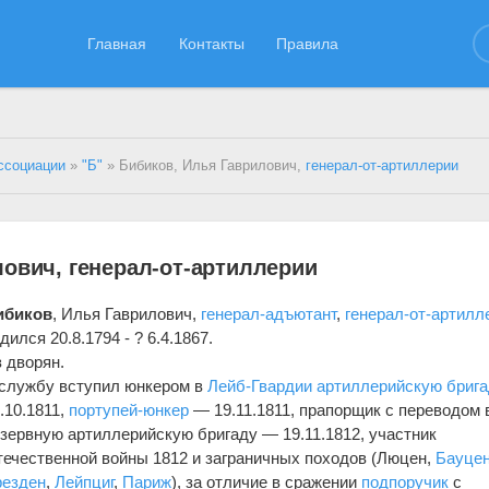
Главная
Контакты
Правила
ссоциации
»
"Б"
» Бибиков, Илья Гаврилович,
генерал-от-артиллерии
ович, генерал-от-артиллерии
ибиков
, Илья Гаврилович,
генерал-адъютант
,
генерал-от-артилл
дился 20.8.1794 - ? 6.4.1867.
 дворян.
службу вступил юнкером в
Лейб-Гвардии артиллерийскую бриг
.10.1811,
портупей-юнкер
— 19.11.1811, прапорщик с переводом 
зервную артиллерийскую бригаду — 19.11.1812, участник
ечественной войны 1812 и заграничных походов (Люцен,
Бауце
резден
,
Лейпциг
,
Париж
), за отличие в сражении
подпоручик
с