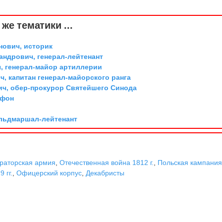
же тематики ...
ович, историк
андрович, генерал-лейтенант
, генерал-майор артиллерии
, капитан генерал-майорского ранга
ич, обер-прокурор Святейшего Синода
 фон
ельдмаршал-лейтенант
раторская армия
,
Отечественная война 1812 г.
,
Польская кампания
 гг.
,
Офицерский корпус
,
Декабристы