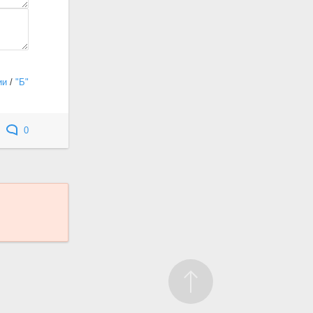
ии
/
"Б"
0