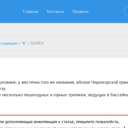
Главная
Контакты
Правила
ссоциации
»
"Б"
» БИЛЕК
говине, y местечка того же названия, вблизи Черногорской гра
узу.
т несколько пешеходных и горных тропинок, ведущих в бассейны
или дополняющая информация к статье, пришлите пожалуйста.