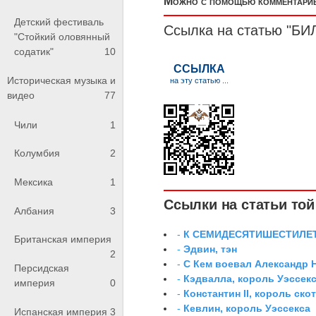
Можно с помощью комментариев
Детский фестиваль
Ссылка на статью "БИ
"Стойкий оловянный
содатик"
10
Историческая музыка и
видео
77
Чили
1
Колумбия
2
Мексика
1
Ссылки на статьи той 
Албания
3
-
К СЕМИДЕСЯТИШЕСТИЛЕ
Британская империя
-
Эдвин, тэн
2
-
С Кем воевал Александр 
Персидская
-
Кэдвалла, король Уэссек
империя
0
-
Константин II, король ско
-
Кевлин, король Уэссекса
Испанская империя
3