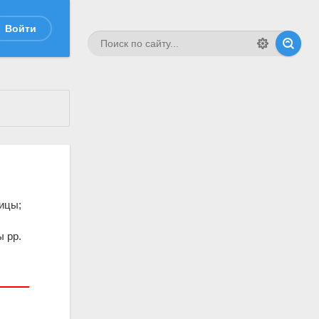
Войти
ницы;
 pp.