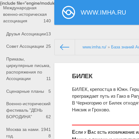
{include file="engine/modules/saperu/head.php"}
Международная
WWW.IMHA.RU
военно-историческая
ассоциация
140
Друзья Ассоциации
13
Совет Ассоциации
25
www.imha.ru/
»
База знаний А
Приказы,
циркулярные письма,
распоряжения по
БИЛЕК
Ассоциации
11
БИЛЕК, крепостца в Южн. Герце
Сценарные планы
5
преграждает путь из Гако в Раг
В Черногорию от Билек отходя
Военно-исторический
Никзик и Грохово.
фестиваль "ДЕНЬ
БОРОДИНА"
62
Москва за нами. 1941
Если у Вас есть изображение 
год.
8