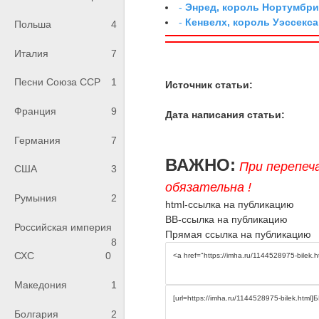
-
Энред, король Нортумбр
-
Кенвелх, король Уэссекса
Польша
4
Италия
7
Песни Союза ССР
1
Источник статьи:
Франция
9
Дата написания статьи:
Германия
7
ВАЖНО:
При перепеч
США
3
обязательна !
Румыния
2
html-ссылка на публикацию
BB-ссылка на публикацию
Российская империя
Прямая ссылка на публикацию
8
СХС
0
Македония
1
Болгария
2