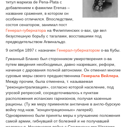
титул маркиза de Pena-Plata с
добавлением к фамилии Erenas –
название сражения, в котором он
особенно отличился. Впоследствии,
состоя сенатором, занимал пост
Генерал-губернатора
на Филиппинских о-вах, где вел
безуспешную борьбу с тагалами, восставшими под
предводительством Агвинальдо.
9 октября 1897 г. назначен
Генерал-губернатором
о-ва Кубы.
Гуманный Бланко был сторонником умиротворения о-ва
путем введения необходимых, давно назревших, реформ,
начиная с дарования полной автономии. Он отменил многие
суровые меры своего предшественника
Генерала Вейлера
.
Между прочим, была отменена, т. называемая
"реконцентрализация», согласно которой население, под
угрозой репрессий, сосредоточивалось к пунктам
расположения испанских гарнизонов, получая казенные
рационы. (Ту же меру применяли англичане в англо-бурскую
войну под назв. "концентрационных» лагерей).
Одновременно были приняты меры к улучшению положения
самой армии, гибнувшей от болезней и не получавшей
жалованья. Начавшаяся война с Соединенными Штатами