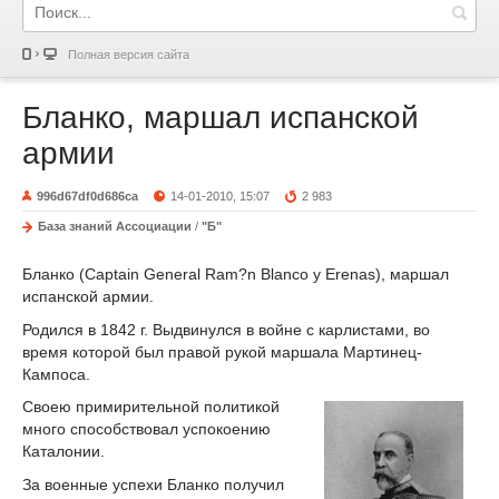
Полная версия сайта
Бланко, маршал испанской
армии
996d67df0d686ca
14-01-2010, 15:07
2 983
База знаний Ассоциации
/
"Б"
Бланко (Captain General Ram?n Blanco y Erenas), маршал
испанской армии.
Родился в 1842 г. Выдвинулся в войне с карлистами, во
время которой был правой рукой маршала Мартинец-
Кампоса.
Своею примирительной политикой
много способствовал успокоению
Каталонии.
За военные успехи Бланко получил