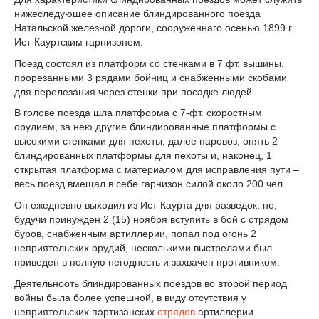
нижеследующее описание блиндированного поезда
Натальской железной дороги, сооруженнаго осенью 1899 г.
Ист-Кауртским гарнизоном.
Поезд состоял из платформ со стенками в 7 фт. вышины,
прорезанными 3 рядами бойниц и снабженными скобами
для перелезания через стенки при посадке людей.
В голове поезда шла платформа с 7-фт. скоростным
орудием, за нею другие блиндированные платформы с
высокими стенками для пехоты, далее паровоз, опять 2
блиндированных платформы для пехоты и, наконец, 1
открытая платформа с материалом для исправления пути –
весь поезд вмещал в себе гарнизон силой около 200 чел.
Он ежедневно выходил из Ист-Каурта для разведок, но,
будучи принужден 2 (15) ноября вступить в бой с отрядом
буров, снабженным артиллерии, попал под огонь 2
неприятельских орудий, несколькими выстрелами был
приведен в полную негодность и захвачен противником.
Деятельнооть блиндированных поездов во второй период
войны была более успешной, в виду отсутствия у
неприятельских партизанских
отрядов
артиллерии.