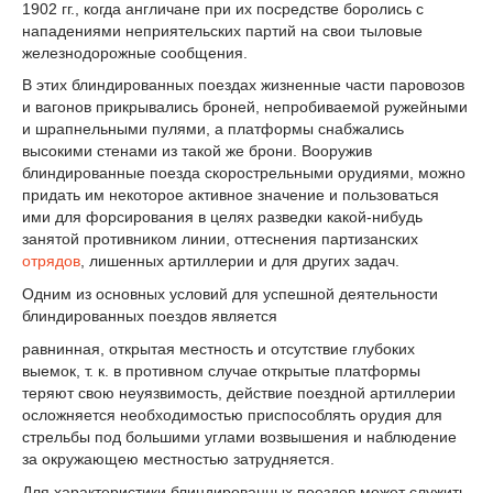
1902 гг., когда англичане при их посредстве боролись с
нападениями неприятельских партий на свои тыловые
железнодорожные сообщения.
В этих блиндированных поездах жизненные части паровозов
и вагонов прикрывались броней, непробиваемой ружейными
и шрапнельными пулями, а платформы снабжались
высокими стенами из такой же брони. Вооружив
блиндированные поезда скорострельными орудиями, можно
придать им некоторое активное значение и пользоваться
ими для форсирования в целях разведки какой-нибудь
занятой противником линии, оттеснения партизанских
отрядов
, лишенных артиллерии и для других задач.
Одним из основных условий для успешной деятельности
блиндированных поездов является
равнинная, открытая местность и отсутствие глубоких
выемок, т. к. в противном случае открытые платформы
теряют свою неуязвимость, действие поездной артиллерии
осложняется необходимостью приспособлять орудия для
стрельбы под большими углами возвышения и наблюдение
за окружающею местностью затрудняется.
Для характеристики блиндированных поездов может служить