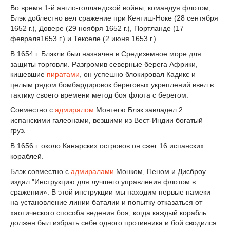
Во время 1-й англо-голландской войны, командуя флотом,
Блэк доблестно вел сражение при Кентиш-Ноке (28 сентября
1652 г.), Довере (29 ноября 1652 г.), Портланде (17
февраля1653 г.) и Текселе (2 июня 1653 г.).
В 1654 г. Блэкли был назначен в Средиземное море для
защиты торговли. Разгромив северные берега Африки,
кишевшие
пиратами
, он успешно блокировал Кадикс и
целым рядом бомбардировок береговых укреплений ввел в
тактику своего времени метод боя флота с берегом.
Совместно с
адмиралом
Монтегю Блэк завладел 2
испанскими галеонами, везшими из Вест-Индии богатый
груз.
В 1656 г. около Канарских островов он сжег 16 испанских
кораблей.
Блэк совместно с
адмиралами
Монком, Пеном и Дисброу
издал "Инструкцию для лучшего управления флотом в
сражении». В этой инструкции мы находим первые намеки
на установление линии баталии и попытку отказаться от
хаотического способа ведения боя, когда каждый корабль
должен был избрать себе одного противника и бой сводился