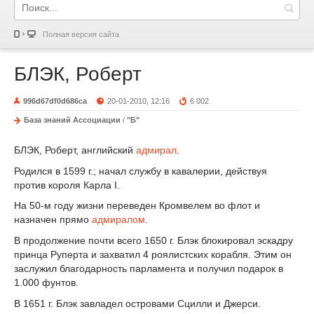
Полная версия сайта
БЛЭК, Роберт
996d67df0d686ca
20-01-2010, 12:16
6 002
База знаний Ассоциации
/
"Б"
БЛЭК, Роберт, английский
адмирал
.
Родился в 1599 г.; начал службу в кавалерии, действуя
против короля Карла I.
На 50-м году жизни переведен Кромвелем во флот и
назначен прямо
адмиралом
.
В продолжение почти всего 1650 г. Блэк блокировал эскадру
принца Руперта и захватил 4 роялистских корабля. Этим он
заслужил благодарность парламента и получил подарок в
1.000 фунтов.
В 1651 г. Блэк завладел островами Сцилли и Джерси.