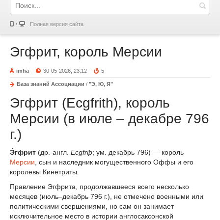
Полная версия сайта
Эгфрит, король Мерсии
imha
30-05-2026, 23:12
5
База знаний Ассоциации
/
"Э, Ю, Я"
Эгфрит (Ecgfrith), король
Мерсии (в июле – декабре 796
г.)
Э́гфрит
(др.-англ.
Ecgfriþ
; ум. декабрь 796) — король
Мерсии
, сын и наследник могущественного Оффы и его
королевы Кинетриты.
Правление Эгфрита, продолжавшееся всего несколько
месяцев (июль–декабрь 796 г.), не отмечено военными или
политическими свершениями, но сам он занимает
исключительное место в истории англосаксонской