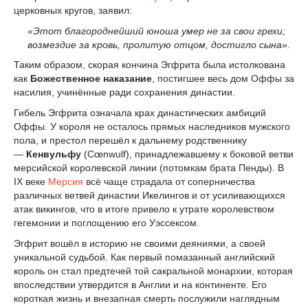
церковных кругов, заявил:
«Этот благороднейший юноша умер не за свои грехи;
возмездие за кровь, пролитую отцом, достигло сына».
Таким образом, скорая кончина Эгфрита была истолкована
как
Божественное наказание
, постигшее весь дом Оффы за
насилия, учинённые ради сохранения династии.
Гибель Эгфрита означала крах династических амбиций
Оффы. У короля не осталось прямых наследников мужского
пола, и престол перешёл к дальнему родственнику
—
Кенвульфу
(Cœnwulf), принадлежавшему к боковой ветви
мерсийской королевской линии (потомкам брата Пенды). В
IX веке
Мерсия
всё чаще страдала от соперничества
различных ветвей династии Икелингов и от усиливающихся
атак викингов, что в итоге привело к утрате королевством
гегемонии и поглощению его Уэссексом.
Эгфрит вошёл в историю не своими деяниями, а своей
уникальной судьбой. Как первый помазанный английский
король он стал предтечей той сакральной монархии, которая
впоследствии утвердится в Англии и на континенте. Его
короткая жизнь и внезапная смерть послужили наглядным