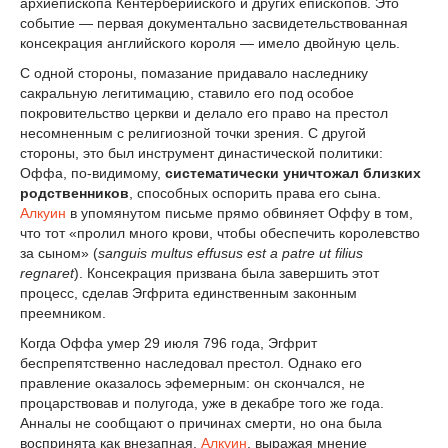
архиепископа Кентерберийского и других епископов. Это
событие — первая документально засвидетельствованная
консекрация английского короля — имело двойную цель.
С одной стороны, помазание придавало наследнику
сакральную легитимацию, ставило его под особое
покровительство церкви и делало его право на престол
несомненным с религиозной точки зрения. С другой
стороны, это был инструмент династической политики:
Оффа, по-видимому,
систематически уничтожал близких
родственников
, способных оспорить права его сына.
Алкуин
в упомянутом письме прямо обвиняет Оффу в том,
что тот «пролил много крови, чтобы обеспечить королевство
за сыном» (
sanguis multus effusus est a patre ut filius
regnaret
). Консекрация призвана была завершить этот
процесс, сделав Эгфрита единственным законным
преемником.
Когда Оффа умер 29 июля 796 года, Эгфрит
беспрепятственно наследовал престол. Однако его
правление оказалось эфемерным: он скончался, не
процарствовав и полугода, уже в декабре того же года.
Анналы не сообщают о причинах смерти, но она была
воспринята как внезапная.
Алкуин
, выражая мнение