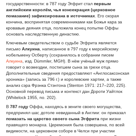
государственности: в 787 году Эгфрит стал
первым
английским королём, чья консекрация (церковное
помазание) зафиксирована в источниках
. Его скорая
кончина, воспринятая современниками как Божья кара за
кровавые деяния отца, положила конец попытке Оффы
основать наследственную династию.
Ключевым свидетельством о судьбе Эгфрита является
письмо
Алкуина
, написанное в 797 году к мерсийскому
нобельмену Осберту (сохранилось в собрании писем
Алкуина
, изд. Dümmler, MGH). В нём учёный муж прямо
говорит о возмездии, постигшем сына за грехи отца.
Дополнительные сведения предоставляют «Англосаксонская
хроника» (запись за 796 г.) и королевские хартии, а также
анализ сэра Фрэнка Стэнтона (Stenton 1971: 217–220, 225).
Основной перевод письма и контекст дан Дороти Уайтлок
(Whitelock 1955, no. 202).
В
787 году
Оффа, находясь в зените своего могущества,
предпринял шаг, дотоле невиданный в Англии: он приказал
помазать на царство своего сына Эгфрита
при жизни
правящего монарха. Церемония была совершена, по всей
видимости, на церковном соборе в Челси при участии