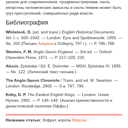
уроком для современников, продемонстрировав, сколь
непрочны человеческие замыслы и сколь тяжким может быть
груз преступлений, совершённых ради власти.
Библиография
Whitelock, D.
(ed. and trans.)
English Historical Documents
.
Vol. I: c. 500–1042. — London: Eyre and Spottiswoode, 1955. —
No. 202 (Письмо
Алкуина
к Осберту, 797 г.). — P. 786–788.
Stenton, F. M.
Anglo-Saxon England
. — 3rd ed. — Oxford:
Clarendon Press, 1971. — P. 217–220, 225.
Alcuin.
Epistolae
/ Ed. E. Dümmler. — MGH, Epistolae IV, 1895.
— No. 122. (Латинский текст письма.)
The Anglo-Saxon Chronicle
/ Trans. and ed. M. Swanton. —
London: Routledge, 2000. — S.a. 787, 796.
Kirby, D. P.
The Earliest English Kings
. — London: Unwin
Hyman, 1991. — P. 146–148. (Анализ преемственности и
династической политики Оффы.)
Название статьи:
Эгфрит, король
Мерсии