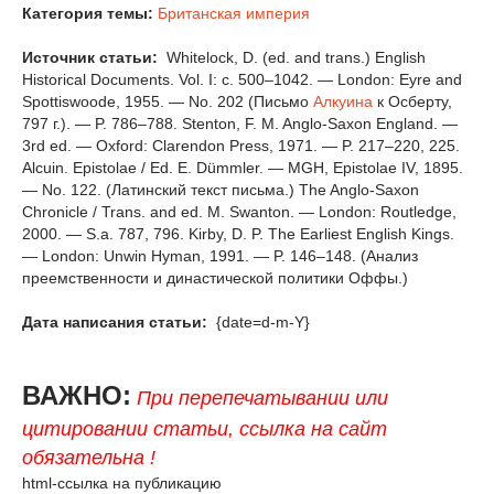
Категория темы:
Британская империя
Источник статьи:
Whitelock, D. (ed. and trans.) English
Historical Documents. Vol. I: c. 500–1042. — London: Eyre and
Spottiswoode, 1955. — No. 202 (Письмо
Алкуина
к Осберту,
797 г.). — P. 786–788. Stenton, F. M. Anglo-Saxon England. —
3rd ed. — Oxford: Clarendon Press, 1971. — P. 217–220, 225.
Alcuin. Epistolae / Ed. E. Dümmler. — MGH, Epistolae IV, 1895.
— No. 122. (Латинский текст письма.) The Anglo-Saxon
Chronicle / Trans. and ed. M. Swanton. — London: Routledge,
2000. — S.a. 787, 796. Kirby, D. P. The Earliest English Kings.
— London: Unwin Hyman, 1991. — P. 146–148. (Анализ
преемственности и династической политики Оффы.)
Дата написания статьи:
{date=d-m-Y}
ВАЖНО:
При перепечатывании или
цитировании статьи, ссылка на сайт
обязательна !
html-ссылка на публикацию