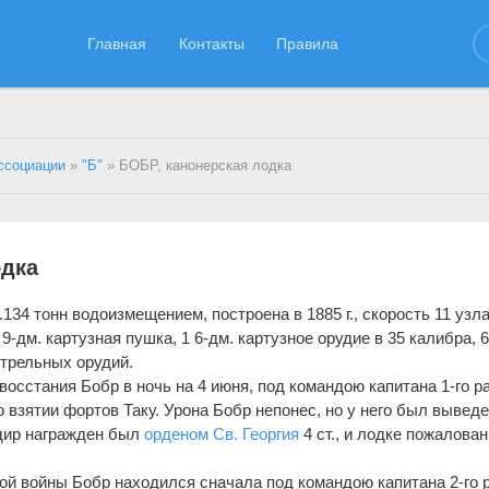
Главная
Контакты
Правила
ссоциации
»
"Б"
» БОБР, канонерская лодка
одка
134 тонн водоизмещением, построена в 1885 г., скорость 11 узла
-дм. картузная пушка, 1 6-дм. картузное орудие в 35 калибра, 6
острельных орудий.
 восстания Бобр в ночь на 4 июня, под командою капитана 1-го р
 взятии фортов Таку. Урона Бобр непонес, но у него был выведе
ндир награжден был
орденом Св. Георгия
4 ст., и лодке пожалова
й войны Бобр находился сначала под командою капитана 2-го 