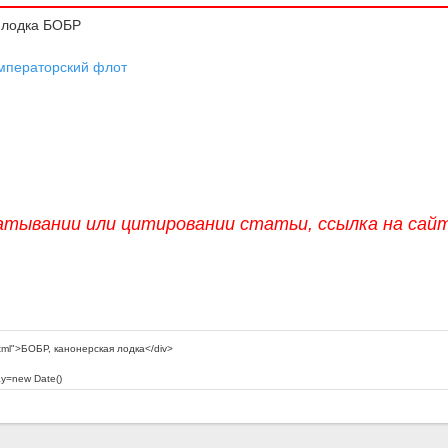
 лодка БОБР
мператорский флот
атывании или цитировании статьи, ссылка на сай