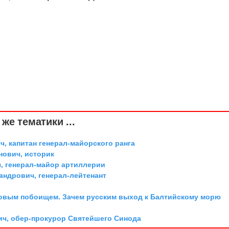
же тематики ...
, капитан генерал-майорского ранга
ович, историк
, генерал-майор артиллерии
андрович, генерал-лейтенант
довым побоищем. Зачем русским выход к Балтийскому морю
ич, обер-прокурор Святейшего Синода