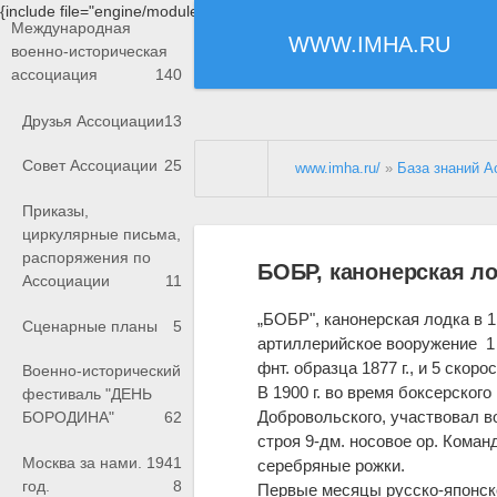
{include file="engine/modules/saperu/head.php"}
Международная
WWW.IMHA.RU
военно-историческая
ассоциация
140
Друзья Ассоциации
13
Совет Ассоциации
25
www.imha.ru/
»
База знаний А
Приказы,
циркулярные письма,
распоряжения по
БОБР, канонерская л
Ассоциации
11
„БОБР", канонерская лодка в 1.
Сценарные планы
5
артиллерийское вооружение 1 9
фнт. образца 1877 г., и 5 скор
Военно-исторический
В 1900 г. во время боксерского
фестиваль "ДЕНЬ
Добровольского, участвовал во
БОРОДИНА"
62
строя 9-дм. носовое ор. Кома
Москва за нами. 1941
серебряные рожки.
год.
8
Первые месяцы русско-японско