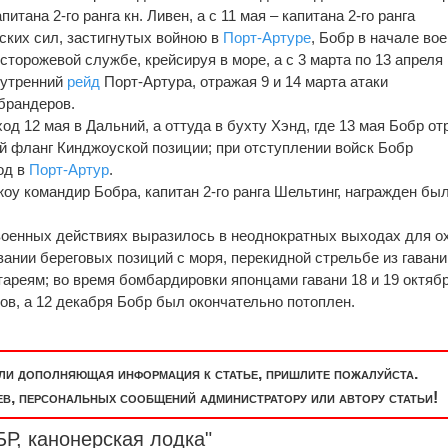
апитана 2-го ранга кн. Ливен, а с 11 мая – капитана 2-го ранга
ских сил, застигнутых войною в
Порт-Артуре
, Бобр в начале во
сторожевой службе, крейсируя в море, а с 3 марта по 13 апреля
нутренний
рейд
Порт-Артура, отражая 9 и 14 марта атаки
брандеров.
 12 мая в Дальний, а оттуда в бухту Хэнд, где 13 мая Бобр от
ый фланг Кинджоуской позиции; при отступлении войск Бобр
од в
Порт-Артур
.
оу командир Бобра, капитан 2-го ранга Шельтинг, награжден бы
военных действиях выразилось в неоднократных выходах для о
ании береговых позиций с моря, перекидной стрельбе из гавани
ареям; во время бомбардировки японцами гавани 18 и 19 октябр
ов, а 12 декабря Бобр был окончательно потоплен.
или дополняющая информация к статье, пришлите пожалуйста.
, персональных сообщений администратору или автору статьи!
Р, канонерская лодка"