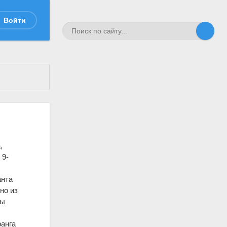
Войти
,
 9-
анта
но из
ны
ранга