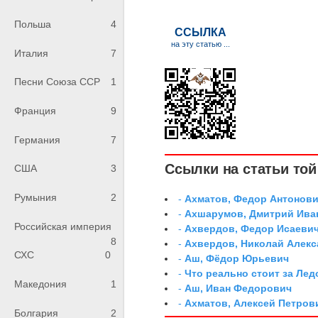
Польша
4
Италия
7
Песни Союза ССР
1
Франция
9
Германия
7
Ссылки на статьи той 
США
3
Румыния
2
-
Ахматов, Федор Антонович
-
Ахшарумов, Дмитрий Иван
Российская империя
-
Ахвердов, Федор Исаевич
8
-
Ахвердов, Николай Алекс
СХС
0
-
Аш, Фёдор Юрьевич
-
Что реально стоит за Ле
Македония
1
-
Аш, Иван Федорович
-
Ахматов, Алексей Петров
Болгария
2