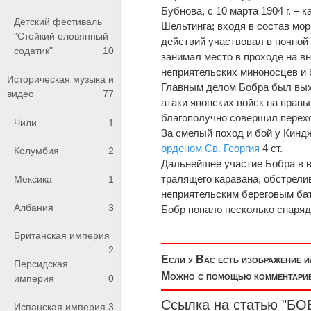
Бубнова, с 10 марта 1904 г. – к
Детский фестиваль
Шельтинга; входя в состав мор
"Стойкий оловянный
действий участвовал в ночной 
содатик"
10
занимал место в проходе на в
неприятельских миноносцев и 
Историческая музыка и
Главным делом Бобра был выход
видео
77
атаки японских войск на прав
благополучно совершил перех
Чили
1
За смелый поход и бой у Киндж
орденом Св. Георгия
4 ст.
Колумбия
2
Дальнейшее участие Бобра в 
тралящего каравана, обстрелив
Мексика
1
неприятельским береговым бат
Албания
3
Бобр попало несколько снаряд
Британская империя
2
Если у Вас есть изображение 
Персидская
Можно с помощью комментариев
империя
0
Ссылка на статью "БОБ
Испанская империя
3