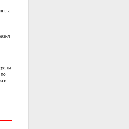
енных
разил
л
храны
 по
я в