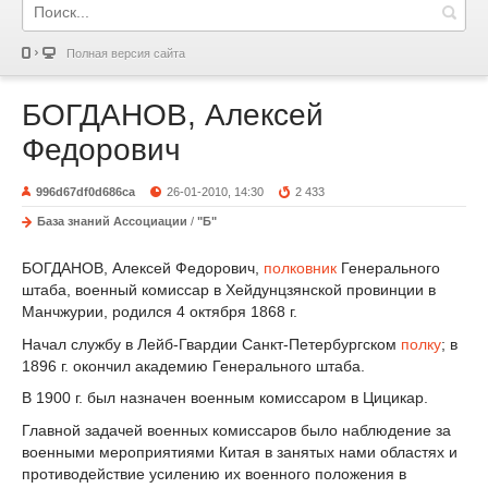
Полная версия сайта
БОГДАНОВ, Алексей
Федорович
996d67df0d686ca
26-01-2010, 14:30
2 433
База знаний Ассоциации
/
"Б"
БОГДАНОВ, Алексей Федорович,
полковник
Генерального
штаба, военный комиссар в Хейдунцзянской провинции в
Манчжурии, родился 4 октября 1868 г.
Начал службу в Лейб-Гвардии Санкт-Петербургском
полку
; в
1896 г. окончил академию Генерального штаба.
В 1900 г. был назначен военным комиссаром в Цицикар.
Главной задачей военных комиссаров было наблюдение за
военными мероприятиями Китая в занятых нами областях и
противодействие усилению их военного положения в