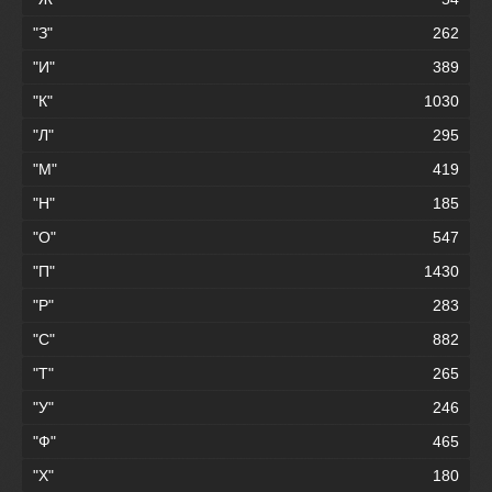
"З"
262
"И"
389
"К"
1030
"Л"
295
"М"
419
"Н"
185
"О"
547
"П"
1430
"Р"
283
"С"
882
"Т"
265
"У"
246
"Ф"
465
"Х"
180