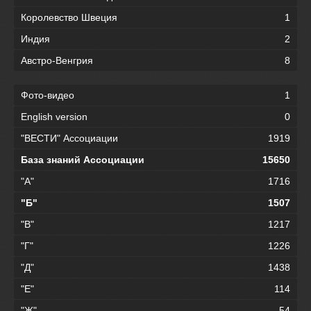
Королевство Швеция
1
Индия
2
Австро-Венгрия
8
Фото-видео
1
English version
0
"ВЕСТИ" Ассоциации
1919
База знаний Ассоциации
15650
"А"
1716
"Б"
1507
"В"
1217
"Г"
1226
"Д"
1438
"Е"
114
"Ж"
54