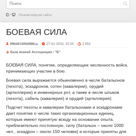
Полная версия сайта
БОЕВАЯ СИЛА
996d67df0d686ca
27-01-2010, 15:34
2 653
База знаний Ассоциации
/
"Б"
БОЕВАЯ СИЛА, понятие, определяющее численность войск,
принимающих участие в бою.
Боевая сила выражается обыкновенно в числе батальонов
(пехота), эскадронов, сотен (кавалерии), орудий
(артиллерии) и инженерных рот, а также в числе штыков
(пехота), сабель (кавалерия) и орудий (артиллерия).
Подсчет пехоты и кавалерии батальонами и эскадронами
дает понятие о числе таких организационных единиц,
которые имеют принятую всюду на основании опыта,
приблизительно постоянную, силу (батальон – около 1000
чел., эскадрон – около 150 человек) и которые приняты для