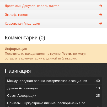
Дрест, сын Донуэля, король пиктов
Эгглаф, генеат
Красовская Анастасия
Комментарии (0)
Информация
Посетители, находящиеся в группе
Гости
, не могут
оставлять комментарии к данной публикации.
Навигация
Международная военно-историческая ассоциация
140
Друзья Ассоциации
13
Совет Ассоциации
25
Приказы, циркулярные письма, распоряжения по