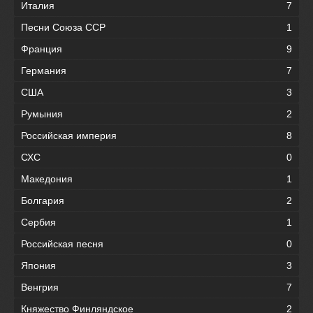
Италия
7
Песни Союза ССР
1
Франция
9
Германия
7
США
3
Румыния
2
Российская империя
8
СХС
0
Македония
1
Болгария
2
Сербия
1
Российская песня
0
Япония
3
Венгрия
7
Княжество Финляндское
2