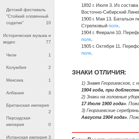
1892 г. Июля 3. Из состав
Детский фестиваль
Восточно-Сибирский Лине
"Стойкий оловянный
1900 г. Мая 13. Батальон
содатик"
10
Стрелковый
полк
.
1904 г. Февраля 10. Пере
Историческая музыка и
полк
.
видео
77
1905 г. Октября 11. Пере
полк
.
Чили
1
Колумбия
2
ЗНАКИ ОТЛИЧИЯ:
Мексика
1
1) Знамя Георгиевское, с 
1904 года, при доблес
Албания
3
2) Знаки на головные убор
17 Июля 1900 года»
. Пож
Британская империя
3) Георгиевские серебрян
2
Августа 1904 года»
. Пож
Персидская
империя
0
Испанская империя
3