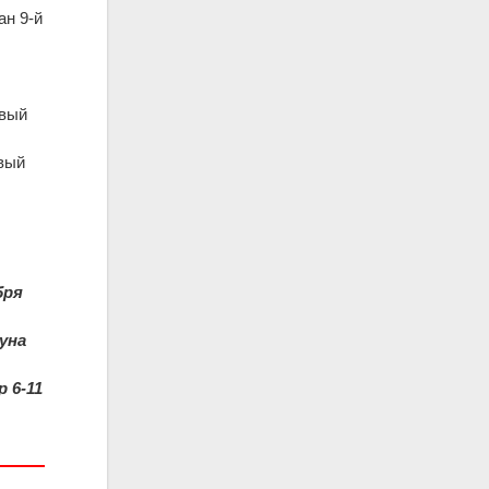
ан 9-й
овый
овый
бря
чуна
 6-11