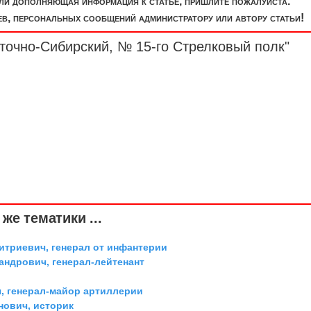
или дополняющая информация к статье, пришлите пожалуйста.
, персональных сообщений администратору или автору статьи!
сточно-Сибирский, № 15-го Стрелковый
полк
"
же тематики ...
триевич, генерал от инфантерии
андрович, генерал-лейтенант
, генерал-майор артиллерии
ович, историк