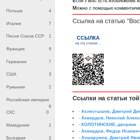
Если у Вас есть изображение 
Можно с помощью комментариев
Польша
4
Ссылка на статью "Во
Италия
7
Песни Союза ССР
1
Франция
9
Германия
7
США
3
Румыния
2
Ссылки на статьи той 
Российская империя
8
-
Ахлестышев, Дмитрий Дми
СХС
0
-
Ахвердов, Николай Алекс
-
КОЛОТИНСКИЕ, дворяне
Македония
1
-
Ахвердов, Федор Исаевич
-
Ахшарумов, Дмитрий Иван
Болгария
2