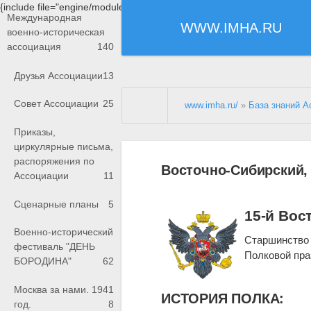
{include file="engine/modules/saperu/head.php"}
Международная
WWW.IMHA.RU
военно-историческая
ассоциация
140
Друзья Ассоциации
13
Совет Ассоциации
25
www.imha.ru/
»
База знаний А
Приказы,
циркулярные письма,
распоряжения по
Восточно-Сибирский,
Ассоциации
11
Сценарные планы
5
15-й Вос
Военно-исторический
Старшинство с
фестиваль "ДЕНЬ
Полковой пра
БОРОДИНА"
62
Москва за нами. 1941
ИСТОРИЯ ПОЛКА:
год.
8