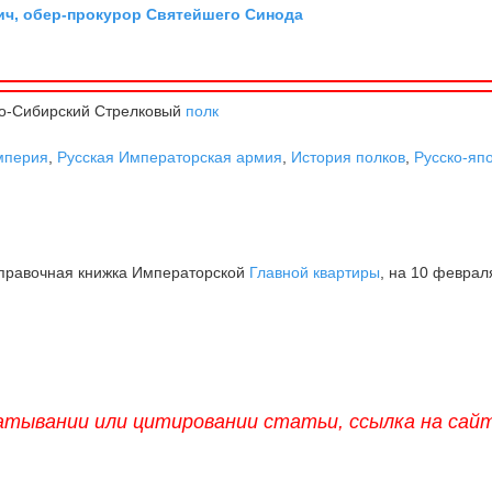
ич, обер-прокурор Святейшего Синода
но-Сибирский Стрелковый
полк
мперия
,
Русская Императорская армия
,
История полков
,
Русско-яп
Справочная книжка Императорской
Главной квартиры
, на 10 феврал
атывании или цитировании статьи, ссылка на сай