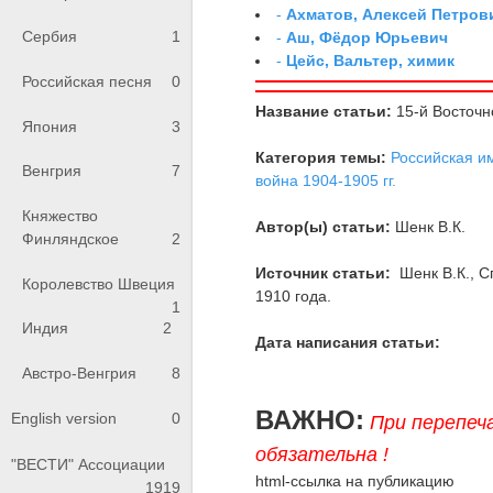
-
Ахматов, Алексей Петров
Сербия
1
-
Аш, Фёдор Юрьевич
-
Цейс, Вальтер, химик
Российская песня
0
Название статьи:
15-й Восточ
Япония
3
Категория темы:
Российская и
Венгрия
7
война 1904-1905 гг.
Княжество
Автор(ы) статьи:
Шенк В.К.
Финляндское
2
Источник статьи:
Шенк В.К., 
Королевство Швеция
1910 года.
1
Индия
2
Дата написания статьи:
Австро-Венгрия
8
ВАЖНО:
English version
0
При перепеч
обязательна !
"ВЕСТИ" Ассоциации
html-ссылка на публикацию
1919