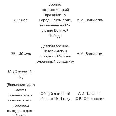
Военно-
патриотический
праздник на
8-9 мая
Бородинском поле,
А.М. Валькович
посвященный 65-
летию Великой
Победы
Детский военно-
исторический
29 – 30 мая
А.М. Валькович
праздник "Стойкий
оловянный солдатик»
12-13 июня (11-
12)
(Внимание: дата
может
Общий лагерный
А.И. Таланов,
измениться в
сбор по 1914 году.
С.В. Оболенский
зависимости от
переноса
выходного дня -
12 июня,