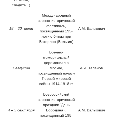
следите...)
Международный
военно-исторический
фестиваль,
18 – 20 июня
А.М. Валькович
посвященный 195-
летию битвы при
Ватерлоо (Бельгия)
Военно-
мемориальный
церемониал в
1 августа
Москве,
А.И. Таланов
посвященный началу
Первой мировой
войны 1914-1918 гг.
Всероссийский
военно-исторический
праздник "День
4 – 5 сентября
Бородина»,
А.М. Валькович
посвященный 198-