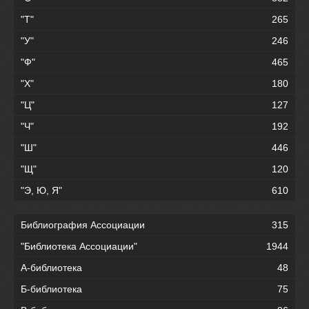
"Т"
265
"У"
246
"Ф"
465
"Х"
180
"Ц"
127
"Ч"
192
"Ш"
446
"Щ"
120
"Э, Ю, Я"
610
Библиография Ассоциации
315
"Библиотека Ассоциации"
1944
А-библиотека
48
Б-библиотека
75