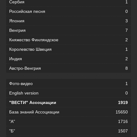
Сербия
1
Российская песня
0
Япония
3
Венгрия
7
Княжество Финляндское
2
Королевство Швеция
1
Индия
2
Австро-Венгрия
8
Фото-видео
1
English version
0
"ВЕСТИ" Ассоциации
1919
База знаний Ассоциации
15650
"А"
1716
"Б"
1507