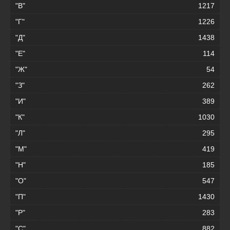
"В"
1217
"Г"
1226
"Д"
1438
"Е"
114
"Ж"
54
"З"
262
"И"
389
"К"
1030
"Л"
295
"М"
419
"Н"
185
"О"
547
"П"
1430
"Р"
283
"С"
882