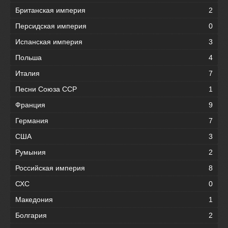
Британская империя
2
Персидская империя
0
Испанская империя
3
Польша
4
Италия
7
Песни Союза ССР
1
Франция
9
Германия
7
США
3
Румыния
2
Российская империя
8
СХС
0
Македония
1
Болгария
2