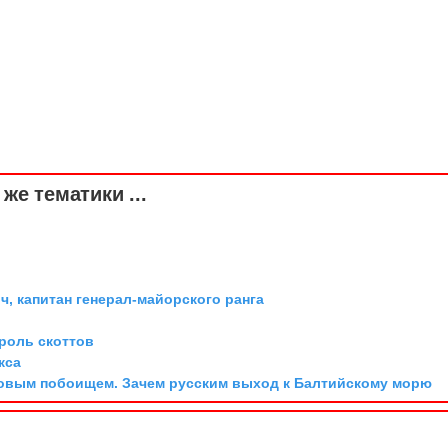
же тематики ...
, капитан генерал-майорского ранга
ороль скоттов
кса
довым побоищем. Зачем русским выход к Балтийскому морю