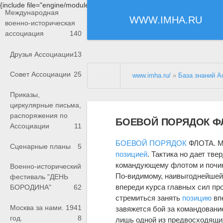
{include file="engine/modules/saperu/head.php"}
Международная
WWW.IMHA.RU
военно-историческая
ассоциация
140
Друзья Ассоциации
13
Совет Ассоциации
25
www.imha.ru/
»
База знаний А
Приказы,
циркулярные письма,
распоряжения по
БОЕВОЙ ПОРЯДОК Ф
Ассоциации
11
БОЕВОЙ ПОРЯДОК
ФЛОТА. Мо
Сценарные планы
5
позицией
. Тактика но дает тв
командующему флотом и почину
Военно-исторический
По-видимому, наивыгоднейше
фестиваль "ДЕНЬ
впереди курса главных сил пр
БОРОДИНА"
62
стремиться занять
позицию
вп
Москва за нами. 1941
завяжется бой за командован
год.
8
лишь одной из предвосходящих