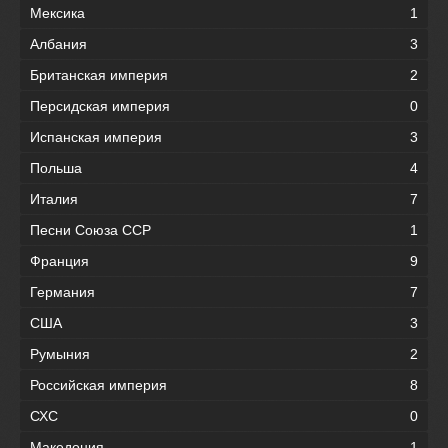
Мексика
1
Албания
3
Британская империя
2
Персидская империя
0
Испанская империя
3
Польша
4
Италия
7
Песни Союза ССР
1
Франция
9
Германия
7
США
3
Румыния
2
Российская империя
8
СХС
0
Македония
1