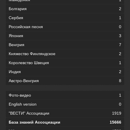
Болгария
2
Сербия
1
Российская песня
0
Япония
3
Венгрия
7
Княжество Финляндское
2
Королевство Швеция
1
Индия
2
Австро-Венгрия
8
Фото-видео
1
English version
0
"ВЕСТИ" Ассоциации
1919
База знаний Ассоциации
15666