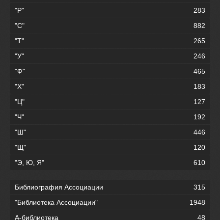
"Р"
283
"С"
882
"Т"
265
"У"
246
"Ф"
465
"Х"
183
"Ц"
127
"Ч"
192
"Ш"
446
"Щ"
120
"Э, Ю, Я"
610
Библиография Ассоциации
315
"Библиотека Ассоциации"
1948
А-библиотека
48