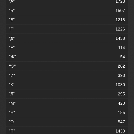
"А"
1723
"Б"
1507
"В"
1218
"Г"
1226
"Д"
1438
"Е"
114
"Ж"
54
"З"
262
"И"
393
"К"
1030
"Л"
295
"М"
420
"Н"
185
"О"
547
"П"
1430