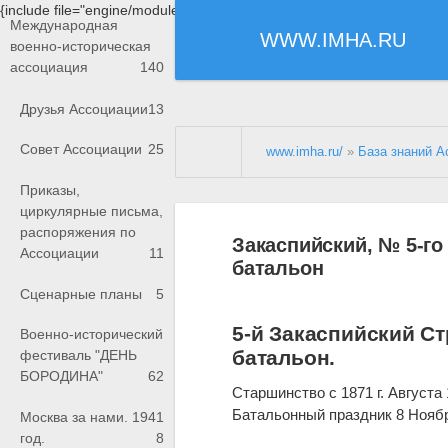
{include file="engine/modules/saperu/head.php"}
Международная
WWW.IMHA.RU
военно-историческая
ассоциация
140
Друзья Ассоциации
13
Совет Ассоциации
25
www.imha.ru/
»
База знаний А
Приказы,
циркулярные письма,
распоряжения по
Закаспийский, № 5-г
Ассоциации
11
батальон
Сценарные планы
5
5-й Закаспийский С
Военно-исторический
батальон.
фестиваль "ДЕНЬ
БОРОДИНА"
62
Старшинство с 1871 г. Августа
Батальонный праздник 8 Нояб
Москва за нами. 1941
год.
8