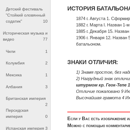
ИСТОРИЯ БАТАЛЬОН
Детский фестиваль
"Стойкий оловянный
1874 г. Августа 1. Сформ
содатик"
10
1882 г. Марта I. Назван 1
1885 г. Декабря 15. Назв
Историческая музыка и
1906 г. Января 12. Назва
видео
77
батальоном.
Чили
1
ЗНАКИ ОТЛИЧИЯ:
Колумбия
2
1) Знамя простое, без над
Мексика
1
2) Нагрудный знак отличи
штурмом кр. Геок-Тепе 1
Албания
3
Отличие пожаловано 9 Ию
Высочайшая грамота 4 Июля
Британская империя
2
Персидская
империя
0
Если у Вас есть изображение 
Можно с помощью комментариев
Испанская империя
3