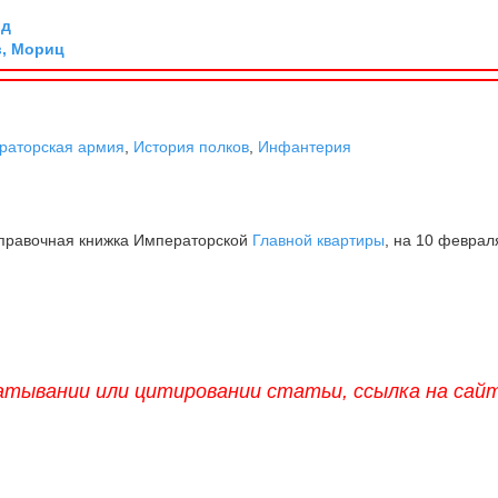
рд
, Мориц
раторская армия
,
История полков
,
Инфантерия
Справочная книжка Императорской
Главной квартиры
, на 10 феврал
атывании или цитировании статьи, ссылка на сай