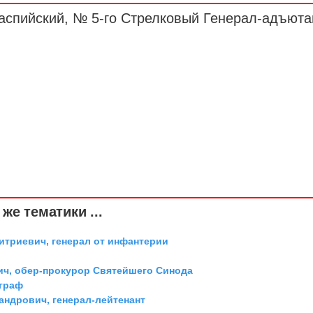
каспийский, № 5-го Стрелковый
Генерал-адъюта
же тематики ...
триевич, генерал от инфантерии
ич, обер-прокурор Святейшего Синода
 граф
андрович, генерал-лейтенант