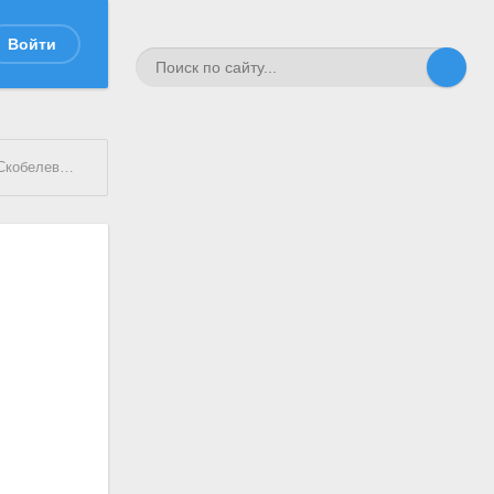
Войти
обелева батальон