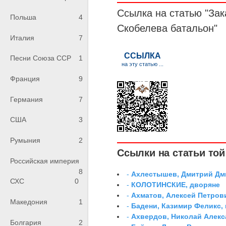
Ссылка на статью "За
Польша
4
Скобелева батальон"
Италия
7
Песни Союза ССР
1
Франция
9
Германия
7
США
3
Румыния
2
Ссылки на статьи той 
Российская империя
8
-
Ахлестышев, Дмитрий Дми
СХС
0
-
КОЛОТИНСКИЕ, дворяне
-
Ахматов, Алексей Петров
Македония
1
-
Бадени, Казимир Феликс,
-
Ахвердов, Николай Алекс
Болгария
2