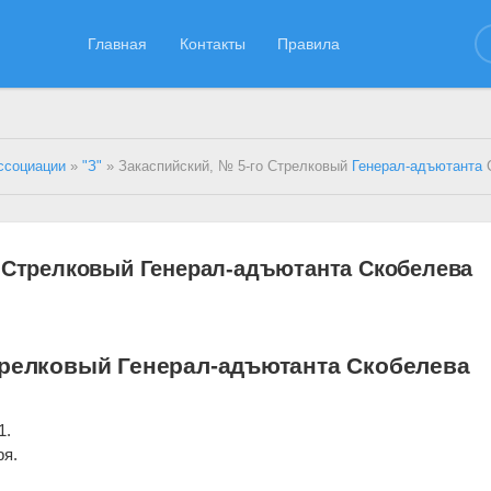
Главная
Контакты
Правила
ссоциации
»
"З"
» Закаспийский, № 5-го Стрелковый
Генерал-адъютанта
Ск
о Стрелковый Генерал-адъютанта Скобелева
трелковый Генерал-адъютанта Скобелева
 1.
ря.