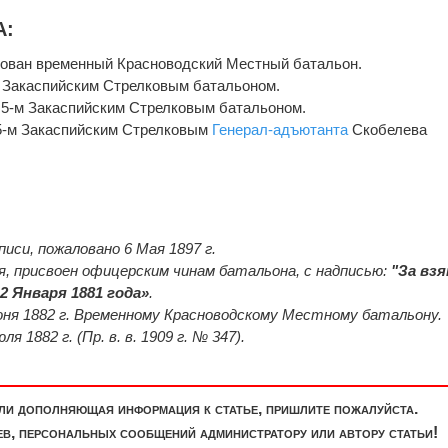
А:
ирован временный Красноводский Местный батальон.
-м Закаспийским Стрелковым батальоном.
ан 5-м Закаспийским Стрелковым батальоном.
н 5-м Закаспийским Стрелковым
Генерал-адъютанта
Скобелева
писи, пожаловано 6 Мая 1897 г.
я, присвоен офицерским чинам батальона, с надписью:
"За вз
2 Января 1881 года»
.
ня 1882 г. Временному Красноводскому Местному батальону.
 1882 г. (Пр. в. в. 1909 г. № 347).
или дополняющая информация к статье, пришлите пожалуйста.
, персональных сообщений администратору или автору статьи!