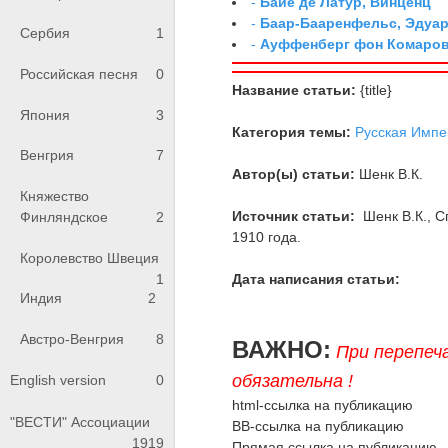
-
Байе де Латур, Винценц
-
Баар-Бааренфельс, Эдуа
Сербия
1
-
Ауффенберг фон Комаров
Российская песня
0
Название статьи:
{title}
Япония
3
Категория темы:
Русская Импе
Венгрия
7
Автор(ы) статьи:
Шенк В.К.
Княжество
Источник статьи:
Шенк В.К., 
Финляндское
2
1910 года.
Королевство Швеция
1
Дата написания статьи:
Индия
2
Австро-Венгрия
8
ВАЖНО:
При перепеч
обязательна !
English version
0
html-ссылка на публикацию
"ВЕСТИ" Ассоциации
BB-ссылка на публикацию
1919
Прямая ссылка на публикацию