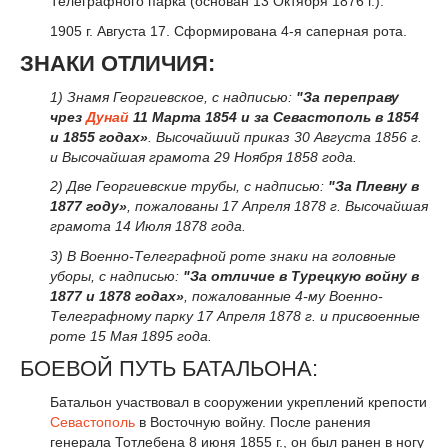
Телеграфного парка (основан 13 Октября 1876 г.).
1905 г. Августа 17. Сформирована 4-я саперная рота.
ЗНАКИ ОТЛИЧИЯ:
1) Знамя Георгиевское, с надписью:
"За переправу
чрез
Дунай
11 Марта 1854 и за Севастополь в 1854
и 1855 годах»
. Высочайший приказ 30 Августа 1856 г.
и Высочайшая грамота 29 Ноября 1858 года.
2) Две Георгиевские трубы, с надписью:
"За Плевну в
1877 году»
, пожалованы 17 Апреля 1878 г. Высочайшая
грамота 14 Июля 1878 года.
3) В Военно-Телеграфной роте знаки на головные
уборы, с надписью:
"За отличие в Турецкую войну в
1877 и 1878 годах»
, пожалованные 4-му Военно-
Телеграфному парку 17 Апреля 1878 г. и присвоенные
роте 15 Мая 1895 года.
БОЕВОЙ ПУТЬ БАТАЛЬОНА:
Батальон участвовал в сооружении укреплений крепости
Севастополь
в Восточную войну. После ранения
генерала Тотлебена 8 июня 1855 г., он был ранен в ногу