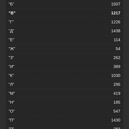
"Б"
1507
"В"
1217
"Г"
1226
"Д"
1438
"Е"
114
"Ж"
54
"З"
262
"И"
389
"К"
1030
"Л"
295
"М"
419
"Н"
185
"О"
547
"П"
1430