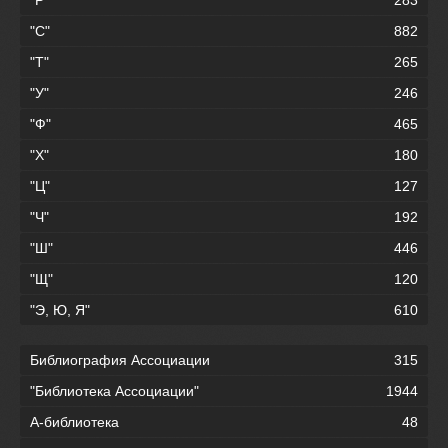
"Р"
283
"С"
882
"Т"
265
"У"
246
"Ф"
465
"Х"
180
"Ц"
127
"Ч"
192
"Ш"
446
"Щ"
120
"Э, Ю, Я"
610
Библиография Ассоциации
315
"Библиотека Ассоциации"
1944
А-библиотека
48