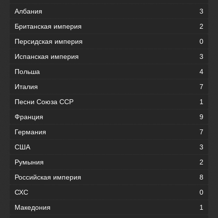
Албания
3
Британская империя
2
Персидская империя
0
Испанская империя
3
Польша
4
Италия
7
Песни Союза ССР
1
Франция
9
Германия
7
США
3
Румыния
2
Российская империя
8
СХС
0
Македония
1