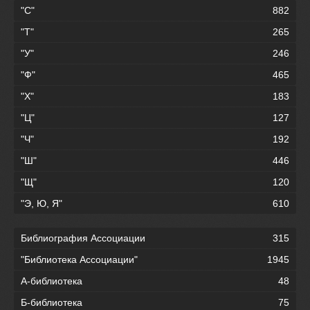
"С"
882
"Т"
265
"У"
246
"Ф"
465
"Х"
183
"Ц"
127
"Ч"
192
"Ш"
446
"Щ"
120
"Э, Ю, Я"
610
Библиография Ассоциации
315
"Библиотека Ассоциации"
1945
А-библиотека
48
Б-библиотека
75