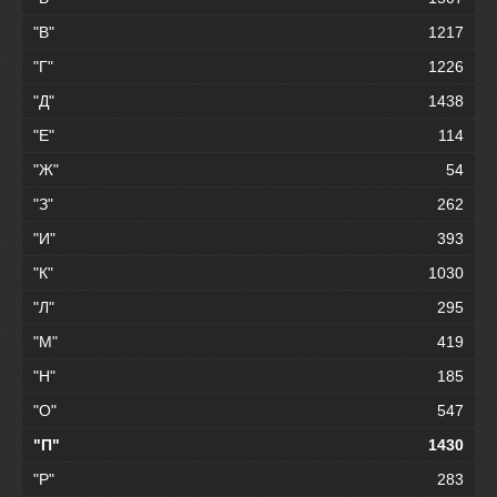
"В"
1217
"Г"
1226
"Д"
1438
"Е"
114
"Ж"
54
"З"
262
"И"
393
"К"
1030
"Л"
295
"М"
419
"Н"
185
"О"
547
"П"
1430
"Р"
283