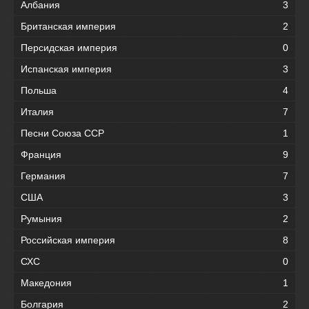
Албания
3
Британская империя
2
Персидская империя
0
Испанская империя
3
Польша
4
Италия
7
Песни Союза ССР
1
Франция
9
Германия
7
США
3
Румыния
2
Российская империя
8
СХС
0
Македония
1
Болгария
2