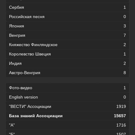
Сербия
1
Российская песня
0
Япония
3
Венгрия
7
Княжество Финляндское
2
Королевство Швеция
1
Индия
2
Австро-Венгрия
8
Фото-видео
1
English version
0
"ВЕСТИ" Ассоциации
1919
База знаний Ассоциации
15657
"А"
1716
"Б"
1507