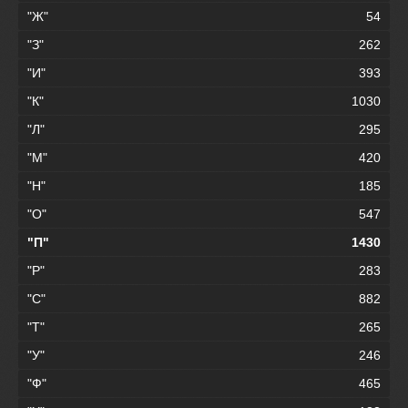
"Ж"
54
"З"
262
"И"
393
"К"
1030
"Л"
295
"М"
420
"Н"
185
"О"
547
"П"
1430
"Р"
283
"С"
882
"Т"
265
"У"
246
"Ф"
465