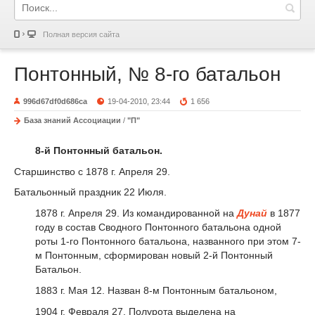
Полная версия сайта
Понтонный, № 8-го батальон
996d67df0d686ca
19-04-2010, 23:44
1 656
База знаний Ассоциации
/
"П"
8-й Понтонный батальон.
Старшинство с 1878 г. Апреля 29.
Батальонный праздник 22 Июля.
1878 г. Апреля 29. Из командированной на
Дунай
в 1877
году в состав Сводного Понтонного батальона одной
роты 1-го Понтонного батальона, названного при этом 7-
м Понтонным, сформирован новый 2-й Понтонный
Батальон.
1883 г. Мая 12. Назван 8-м Понтонным батальоном,
1904 г. Февраля 27. Полурота выделена на