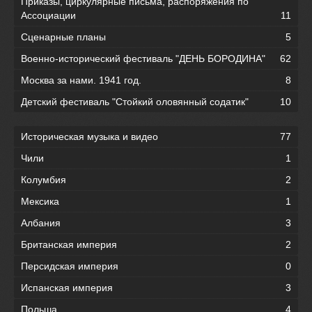
Приказы, циркулярные письма, распоряжения по
Ассоциации
11
Сценарные планы
5
Военно-исторический фестиваль "ДЕНЬ БОРОДИНА"
62
Москва за нами. 1941 год.
8
Детский фестиваль "Стойкий оловянный содатик"
10
Историческая музыка и видео
77
Чили
1
Колумбия
2
Мексика
1
Албания
3
Британская империя
2
Персидская империя
0
Испанская империя
3
Польша
4