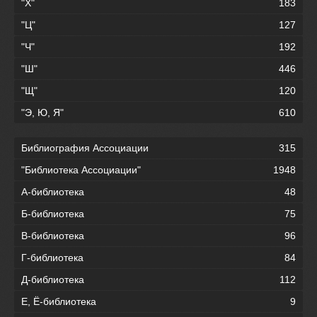
"Х"
183
"Ц"
127
"Ч"
192
"Ш"
446
"Щ"
120
"Э, Ю, Я"
610
Библиография Ассоциации
315
"Библиотека Ассоциации"
1948
А-библиотека
48
Б-библиотека
75
В-библиотека
96
Г-библиотека
84
Д-библиотека
112
Е, Ё-библиотека
9