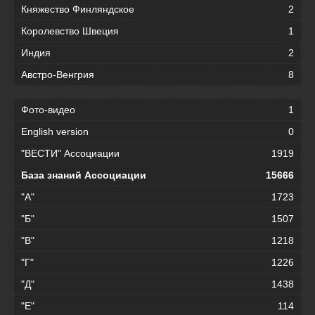
Княжество Финляндское
2
Королевство Швеция
1
Индия
2
Австро-Венгрия
8
Фото-видео
1
English version
0
"ВЕСТИ" Ассоциации
1919
База знаний Ассоциации
15666
"А"
1723
"Б"
1507
"В"
1218
"Г"
1226
"Д"
1438
"Е"
114