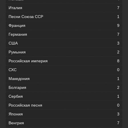
Италия
7
Песни Союза ССР
1
Франция
9
Германия
7
США
3
Румыния
2
Российская империя
8
СХС
0
Македония
1
Болгария
2
Сербия
1
Российская песня
0
Япония
3
Венгрия
7