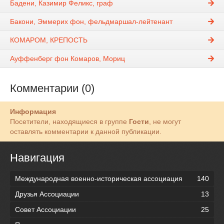
Бадени, Казимир Феликс, граф
Бакони, Эммерих фон, фельдмаршал-лейтенант
КОМАРОМ, КРЕПОСТЬ
Ауффенберг фон Комаров, Мориц
Комментарии (0)
Информация
Посетители, находящиеся в группе
Гости
, не могут
оставлять комментарии к данной публикации.
Навигация
Международная военно-историческая ассоциация
140
Друзья Ассоциации
13
Совет Ассоциации
25