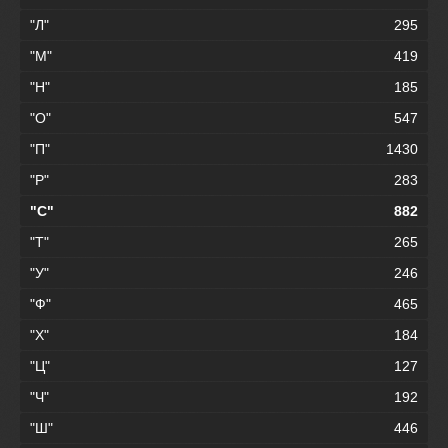
"Л"
295
"М"
419
"Н"
185
"О"
547
"П"
1430
"Р"
283
"С"
882
"Т"
265
"У"
246
"Ф"
465
"Х"
184
"Ц"
127
"Ч"
192
"Ш"
446