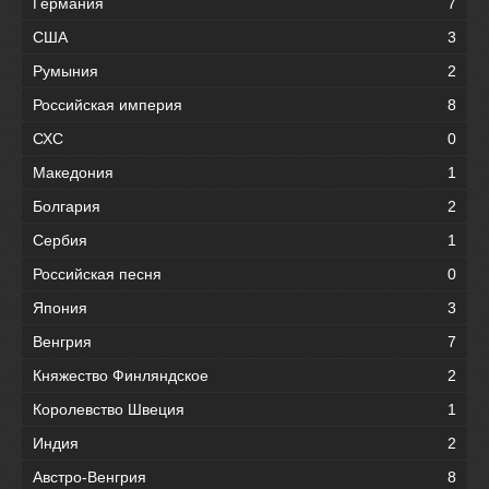
Германия
7
США
3
Румыния
2
Российская империя
8
СХС
0
Македония
1
Болгария
2
Сербия
1
Российская песня
0
Япония
3
Венгрия
7
Княжество Финляндское
2
Королевство Швеция
1
Индия
2
Австро-Венгрия
8