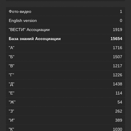
Фото-видео
1
English version
0
"ВЕСТИ" Ассоциации
1919
База знаний Ассоциации
15654
"А"
1716
"Б"
1507
"В"
1217
"Г"
1226
"Д"
1438
"Е"
114
"Ж"
54
"З"
262
"И"
389
"К"
1030