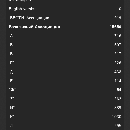
English version
0
"ВЕСТИ" Ассоциации
1919
База знаний Ассоциации
15650
"А"
1716
"Б"
1507
"В"
1217
"Г"
1226
"Д"
1438
"Е"
114
"Ж"
54
"З"
262
"И"
389
"К"
1030
"Л"
295