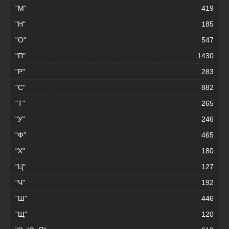
"М"
419
"Н"
185
"О"
547
"П"
1430
"Р"
283
"С"
882
"Т"
265
"У"
246
"Ф"
465
"Х"
180
"Ц"
127
"Ч"
192
"Ш"
446
"Щ"
120