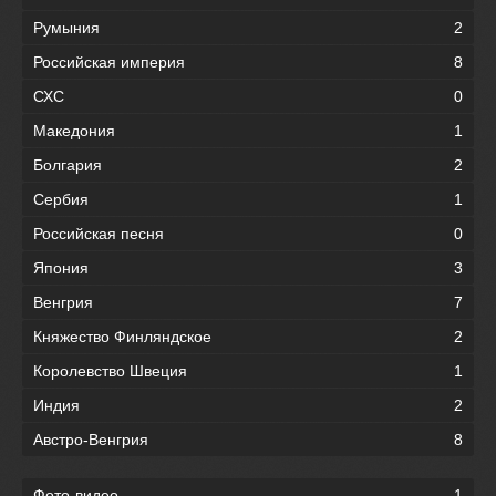
Румыния
2
Российская империя
8
СХС
0
Македония
1
Болгария
2
Сербия
1
Российская песня
0
Япония
3
Венгрия
7
Княжество Финляндское
2
Королевство Швеция
1
Индия
2
Австро-Венгрия
8
Фото-видео
1