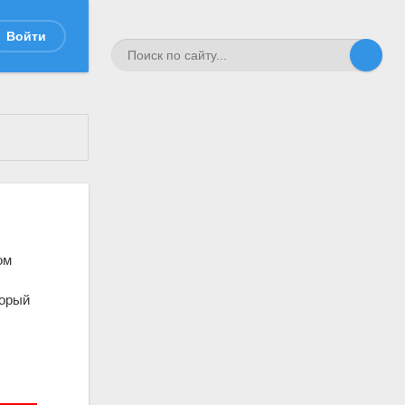
Войти
ом
торый