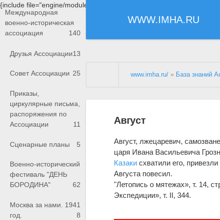
{include file="engine/modules/saperu/head.php"}
Международная
WWW.IMHA.RU
военно-историческая
ассоциация
140
Друзья Ассоциации
13
Совет Ассоциации
25
www.imha.ru/
»
База знаний А
Приказы,
циркулярные письма,
распоряжения по
Август
Ассоциации
11
Август, лжецаревич, самозване
Сценарные планы
5
царя Ивана Васильевича Грозн
Казаки
схватили его, привезли
Военно-исторический
Августа повесил.
фестиваль "ДЕНЬ
"Летопись о мятежах», т. 14, ст
БОРОДИНА"
62
Экспедиции», т. II, 344.
Москва за нами. 1941
год.
8