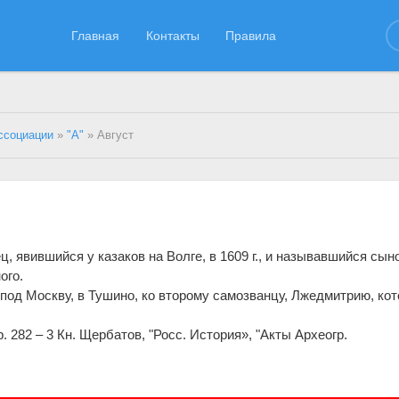
Главная
Контакты
Правила
ссоциации
»
"А"
» Август
ц, явившийся у казаков на Волге, в 1609 г., и называвшийся сын
ого.
 под Москву, в Тушино, ко второму самозванцу, Лжедмитрию, ко
р. 282 – 3 Кн. Щербатов, "Росс. История», "Акты Археогр.