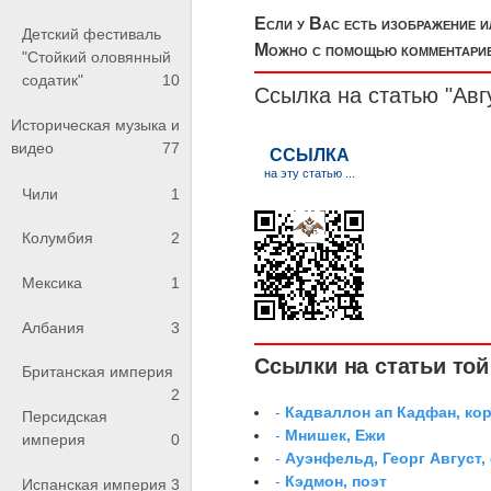
Если у Вас есть изображение 
Детский фестиваль
Можно с помощью комментариев
"Стойкий оловянный
содатик"
10
Ссылка на статью "Авг
Историческая музыка и
видео
77
Чили
1
Колумбия
2
Мексика
1
Албания
3
Ссылки на статьи той 
Британская империя
2
-
Кадваллон ап Кадфан, ко
Персидская
-
Мнишек, Ежи
империя
0
-
Ауэнфельд, Георг Август,
-
Кэдмон, поэт
Испанская империя
3