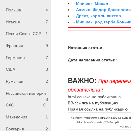
-
Мнишек, Михал
-
Ахмыл, Федор Данилович,
Польша
4
-
Дрест, король пиктов
-
Мнишек, род герба Коньч
Италия
7
Песни Союза ССР
1
Франция
9
Источник статьи:
Германия
7
Дата написания статьи:
США
3
ВАЖНО:
При перепеч
Румыния
2
обязательна !
Российская империя
html-ссылка на публикацию
8
BB-ссылка на публикацию
СХС
0
Прямая ссылка на публикацию
Македония
1
Болгария
2