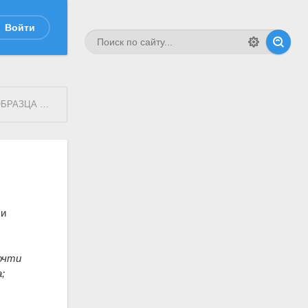
Войти
 1798 г.
ли
очти
;