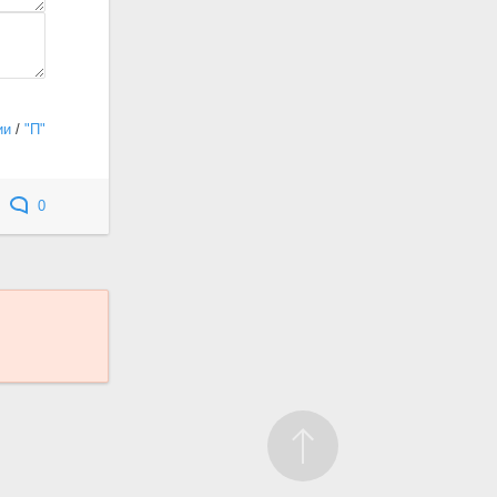
ии
/
"П"
0