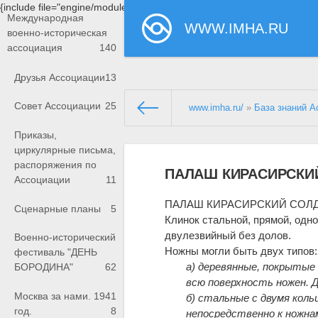
{include file="engine/modules/saperu/head.php"}
Международная
WWW.IMHA.RU
военно-историческая
ассоциация
140
Друзья Ассоциации
13
Совет Ассоциации
25
www.imha.ru/
»
База знаний А
Приказы,
циркулярные письма,
распоряжения по
ПАЛАШ КИРАСИРСКИЙ
Ассоциации
11
ПАЛАШ КИРАСИРСКИЙ СОЛДА
Сценарные планы
5
Клинок стальной, прямой, одн
двулезвийный без долов.
Военно-исторический
Ножны могли быть двух типов:
фестиваль "ДЕНЬ
а) деревянные, покрытые
БОРОДИНА"
62
всю поверхность ножен. Д
Москва за нами. 1941
б) стальные с двумя коль
год.
8
непосредственно к нож­нам