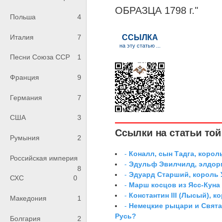
ОБРАЗЦА 1798 г."
Польша
4
Италия
7
Песни Союза ССР
1
Франция
9
Германия
7
США
3
Ссылки на статьи той 
Румыния
2
-
Коналл, сын Тадга, корол
Российская империя
-
Эдульф Эвилчилд, элдор
8
-
Эдуард Старший, король 
СХС
0
-
Марш косцов из Ясс-Куна
-
Константин III (Лысый), к
Македония
1
-
Немецкие рыцари и Свята
Русь?
Болгария
2