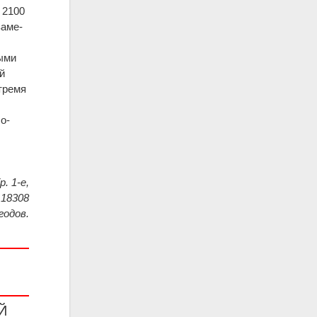
 2100
заме­
ными
й
тремя
о­
. 1-е,
 18308
годов.
Й