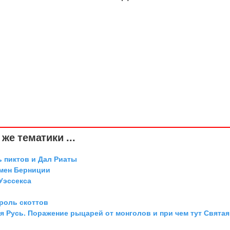
же тематики ...
ь пиктов и Дал Риаты
мен Берниции
Уэссекса
ороль скоттов
я Русь. Поражение рыцарей от монголов и при чем тут Святая