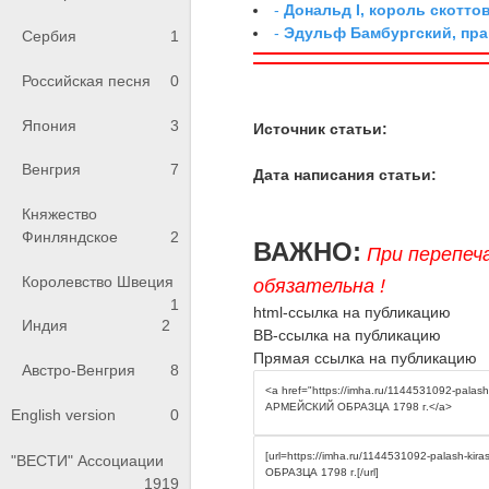
-
Дональд I, король скотто
-
Эдульф Бамбургский, пр
Сербия
1
Российская песня
0
Япония
3
Источник статьи:
Венгрия
7
Дата написания статьи:
Княжество
Финляндское
2
ВАЖНО:
При перепеч
Королевство Швеция
обязательна !
1
html-ссылка на публикацию
Индия
2
BB-ссылка на публикацию
Прямая ссылка на публикацию
Австро-Венгрия
8
English version
0
"ВЕСТИ" Ассоциации
1919