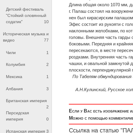
Длина общая около 1070 мм, дл
Детский фестиваль
г. Палаш состоял на вооружени
"Стойкий оловянный
нен был кирасирским палашом 
содатик"
10
Эфес состоит из рукояти с гол
на­клонными желобками, по ко
Историческая музыка и
головы. Внешняя часть гарды 
видео
77
боковыми. Передняя и крайняя
пересекаются, в месте пере­с
Чили
1
роздками. Внутренняя часть га
чашки, и овальной замкнутой 
Колумбия
2
плоскости, перпенди­кулярной 
По Табелям обмундирования и 
Мексика
1
Албания
3
А.Н.Кулинский, Русское хол
Британская империя
2
Если у Вас есть изображение 
Персидская
Можно с помощью комментариев
империя
0
Ссылка на статью 
Испанская империя
3