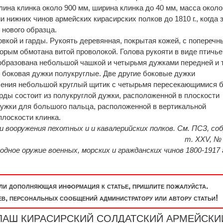
ина клинка около 900 мм, ширина клинка до 40 мм, масса около
и нижних чинов армейских кирасирских полков до 1810 г., когда 
нового образца.
о­вкой и гарды. Рукоять деревянная, покрытая кожей, с попереч
торым обмотана витой проволокой. Голова рукояти в виде птичье
образована небольшой чашкой и четырьмя дуж­ками передней и 
 боковая дужки полукруглые. Две другие боковые дужки
ечения небольшой круглый щитик с четырьмя пересекающимися б
рды состоит из полукруглой дужки, рас­положенной в плоскости
дужки для большого пальца, расположенной в вертикальной
плоскости клинка.
воо­ружения пехотных и и кавалерий­ских полков. См. ПСЗ, собр
т. XXV, №
одное оружие военных, морских и гражданских чинов 1800-1917 
или дополняющая информация к статье, пришлите пожалуйста.
, персональных сообщений администратору или автору статьи!
"ПАЛАШ КИРАСИРСКИЙ СОЛДАТСКИЙ АРМЕЙСКИ