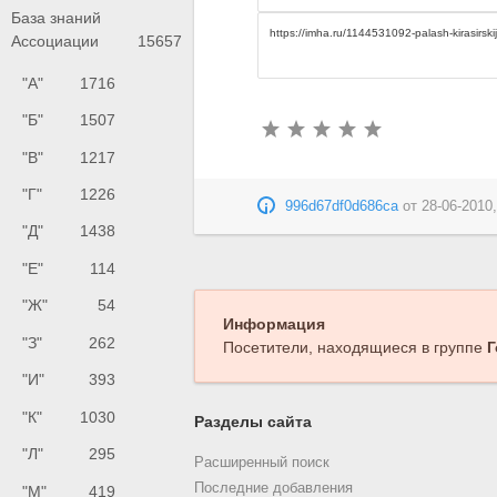
База знаний
Ассоциации
15657
"А"
1716
"Б"
1507
"В"
1217
"Г"
1226
996d67df0d686ca
от
28-06-2010,
"Д"
1438
"Е"
114
"Ж"
54
Информация
"З"
262
Посетители, находящиеся в группе
Г
"И"
393
"К"
1030
Разделы сайта
"Л"
295
Расширенный поиск
Последние добавления
"М"
419