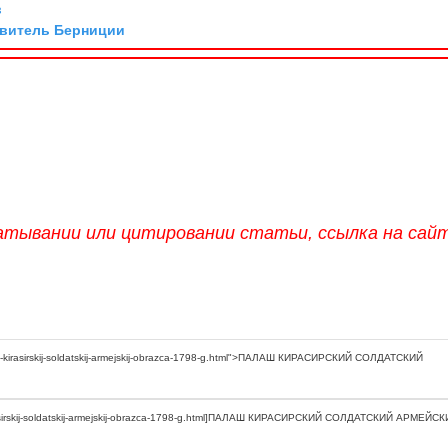
в
авитель Берниции
атывании или цитировании статьи, ссылка на сай