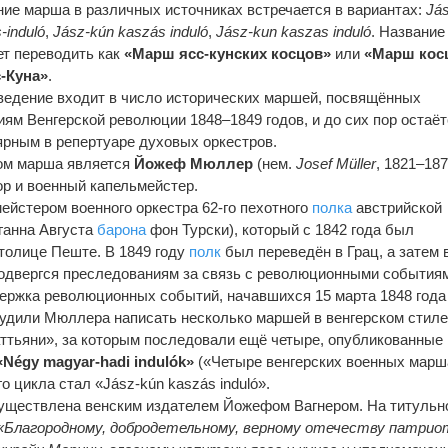
ие марша в различных источниках встречается в вариантах:
Já
-induló
,
Jász-kún kaszás induló
,
Jász-kun kaszas induló
. Название
ет переводить как
«Марш ясс-кунских косцов»
или
«Марш кос
с-Куна»
.
ведение входит в число исторических маршей, посвящённых
ям Венгерской революции 1848–1849 годов, и до сих пор остаё
ярным в репертуаре духовых оркестров.
ом марша является
Йожеф Мюллер
(нем.
Josef Müller
, 1821–18
ор и военный капельмейстер.
ейстером военного оркестра 62-го пехотного
полка
австрийской
анна Августа
барона
фон Турски), который с 1842 года был
столице Пеште. В 1849 году
полк
был переведён в Грац, а затем 
одвергся преследованиям за связь с революционными события
ержка революционных событий, начавшихся 15 марта 1848 года
будили Мюллера написать несколько маршей в венгерском стиле
тьяни», за которым последовали ещё четыре, опубликованные 
«Négy magyar-hadi indulók»
(«Четыре венгерских военных марш
 цикла стал «Jász-kún kaszás induló».
уществлена венским издателем Йожефом Вагнером. На титульн
«Благородному, добродетельному, верному отечеству патрио