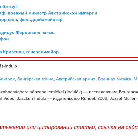
а битву!
граф, военный министр Австрийской империи
ерр фон, фельдцейхмейстер
дидус Фердинанд, князь
 фон
ф Кристиан, генерал-майор
s-induló
Венгрия
,
Венгерская война
,
Австрийская армия
,
Военная музыка
,
М
A szabadságharc népzenei emlékei (Indulók) — исследование Венгерск
 Video: Jászkun Induló — издательство Rundel, 2008. József Müller
атывании или цитировании статьи, ссылка на сай