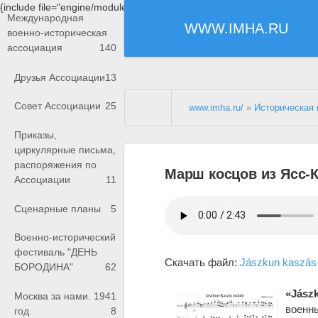
{include file="engine/modules/saperu/head.php"}
Международная
WWW.IMHA.RU
военно-историческая
ассоциация
140
Друзья Ассоциации
13
Совет Ассоциации
25
www.imha.ru/
»
Историческая 
Приказы,
циркулярные письма,
распоряжения по
Марш косцов из Ясс-
Ассоциации
11
Сценарные планы
5
Военно-исторический
фестиваль "ДЕНЬ
Скачать файл:
Jászkun kaszás
БОРОДИНА"
62
«Jászk
Москва за нами. 1941
военн
год.
8