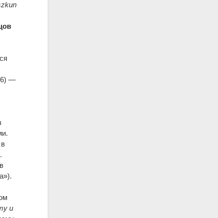
szkun
цов
тся
76) —
в
ми.
 в
.
в
а»).
ом
ту и