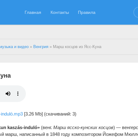
Главная
Контакты
Правила
музыка и видео
»
Венгрия
» Марш косцов из Ясс-Куна
Куна
-induló.mp3
[3.26 Mb] (cкачиваний: 3)
un kaszás-induló»
(венг.
Марш ясско-кунских косцов
) — венгер
ый марш, написанный в 1848 году композитором Йожефом Мюлл