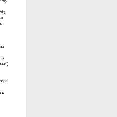
ному
ok
),
ки
с-
по
ных
duló
)
веда
за