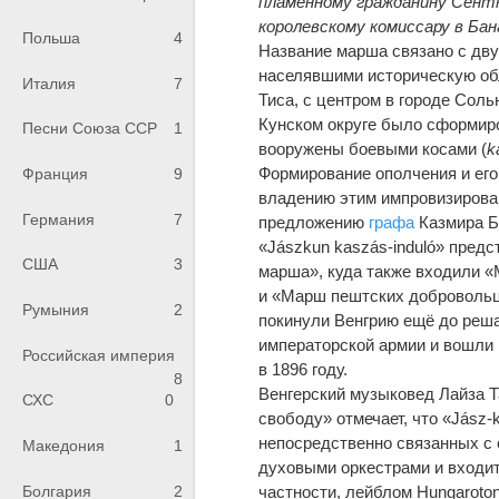
пламенному гражданину Сентк
королевскому комиссару в Ба
Польша
4
Название марша связано с дв
населявшими историческую об
Италия
7
Тиса, с центром в городе Соль
Кунском округе было сформир
Песни Союза ССР
1
вооружены боевыми косами (
k
Формирование ополчения и его
Франция
9
владению этим импровизирован
Германия
7
предложению
графа
Казмира Б
«Jászkun kaszás-induló» пред
США
3
марша», куда также входили 
и «Марш пештских добровольц
Румыния
2
покинули Венгрию ещё до реш
императорской армии и вошли 
Российская империя
в 1896 году.
8
Венгерский музыковед Лайза Т
СХС
0
свободу» отмечает, что «Jász-
непосредственно связанных с 
Македония
1
духовыми оркестрами и входит
Болгария
2
частности, лейблом Hungaroton