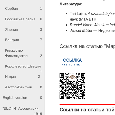
Литература
:
Сербия
1
Tari Lujza,
A szabadsághar
наук (MTA BTK).
Российская песня
0
Rundel Video: Jászkun Ind
Япония
3
József Müller
— Нидерлан
Венгрия
7
Ссылка на статью "Мар
Княжество
Финляндское
2
Королевство Швеция
1
Индия
2
Австро-Венгрия
8
English version
0
"ВЕСТИ" Ассоциации
Ссылки на статьи той 
1919