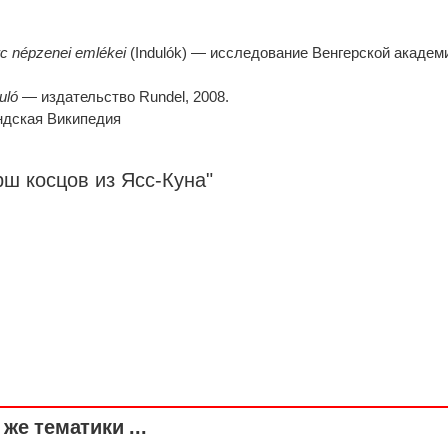
c népzenei emlékei
(Indulók) — исследование Венгерской академ
uló
— издательство Rundel, 2008.
дская Википедия
ш косцов из Ясс-Куна"
же тематики ...