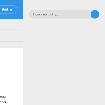
Войти
ский
ером.