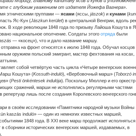
ирайи Морицу, главному капитану ясов и кунов и уполномочен
нате с глубоким уважением от издателя Йожефа Вагнера»
.
умя этническими группами —
ясами
(яссы,
jászok
) и
кунами
(
kun
ласть Яс-Кун (
Jászkun kerület
) в центральной Венгрии, вдоль ре
нок. В ходе революции 1848 года по призыву Лайоша Кошута в Я
овано национальное ополчение. Солдаты этого
отряда
были
aszás
— «косец»), что и дало название маршу.
 отправка на фронт относятся к июлю 1848 года. Обучал косцов
ным оружием польский эмигрант, мастер фехтования на косах, 
аттьяни.
ставляет собой четвёртую часть цикла «Четыре венгерских воен
«Марш Кошута» (
Kossuth-induló
), «Вербовочный марш» (
Toborzó in
ев» (
Pesti önkéntesek indulója
). Поскольку Мюллер и его оркестр
ающих сражений, марши не исполнялись регулярными частями
в репертуар лишь после создания Королевского венгерского гон
ари в своём исследовании «Памятники народной музыки Войны 
kún kaszás induló» — один из немногих известных маршей,
событиями 1848 года. В XXI веке марш продолжает исполняться
 в сборники исторических венгерских маршей, издаваемых, в
.