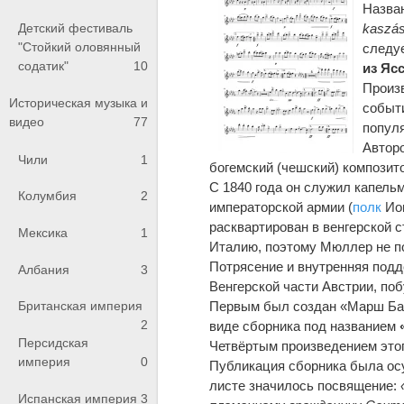
Назван
Детский фестиваль
kaszás
"Стойкий оловянный
следу
содатик"
10
из Яс
Произ
Историческая музыка и
событи
видео
77
попул
Автор
Чили
1
богемский (чешский) композит
С 1840 года он служил капельм
Колумбия
2
императорской армии (
полк
Иог
расквартирован в венгерской 
Мексика
1
Италию, поэтому Мюллер не п
Потрясение и внутренняя подд
Албания
3
Венгерской части Австрии, по
Первым был создан «Марш Бат
Британская империя
2
виде сборника под названием
Персидская
Четвёртым произведением этого
империя
0
Публикация сборника была ос
листе значилось посвящение:
Испанская империя
3