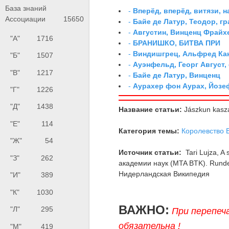
База знаний
-
Вперёд, вперёд, витязи, н
Ассоциации
15650
-
Байе де Латур, Теодор, 
-
Августин, Винценц Фрайх
"А"
1716
-
БРАНИШКО, БИТВА ПРИ
-
Виндишгрец, Альфред Кан
"Б"
1507
-
Ауэнфельд, Георг Август,
"В"
1217
-
Байе де Латур, Винценц
-
Аурахер фон Аурах, Йозе
"Г"
1226
"Д"
1438
Название статьи:
Jászkun kaszá
"Е"
114
Категория темы:
Королевство 
"Ж"
54
Источник статьи:
Tari Lujza, 
"З"
262
академии наук (MTA BTK). Rundel
Нидерландская Википедия
"И"
389
"К"
1030
ВАЖНО:
"Л"
295
При перепеч
обязательна !
"М"
419