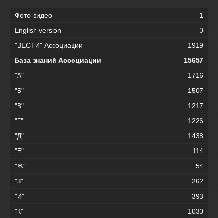
Фото-видео
1
English version
0
"ВЕСТИ" Ассоциации
1919
База знаний Ассоциации
15657
"А"
1716
"Б"
1507
"В"
1217
"Г"
1226
"Д"
1438
"Е"
114
"Ж"
54
"З"
262
"И"
393
"К"
1030