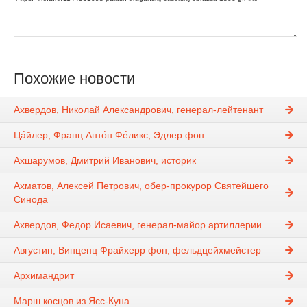
Похожие новости
Ахвердов, Николай Александрович, генерал-лейтенант
Ца́йлер, Франц Анто́н Фе́ликс, Эдлер фон ...
Ахшарумов, Дмитрий Иванович, историк
Ахматов, Алексей Петрович, обер-прокурор Святейшего
Синода
Ахвердов, Федор Исаевич, генерал-майор артиллерии
Августин, Винценц Фрайхерр фон, фельдцейхмейстер
Архимандрит
Марш косцов из Ясс-Куна