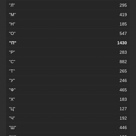
"Л"
295
"М"
419
"Н"
185
"О"
547
"П"
1430
"Р"
283
"С"
882
"Т"
265
"У"
246
"Ф"
465
"Х"
183
"Ц"
127
"Ч"
192
"Ш"
446