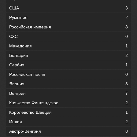
США
3
Румыния
2
Российская империя
8
СХС
0
Македония
1
Болгария
2
Сербия
1
Российская песня
0
Япония
3
Венгрия
7
Княжество Финляндское
2
Королевство Швеция
1
Индия
2
Австро-Венгрия
8