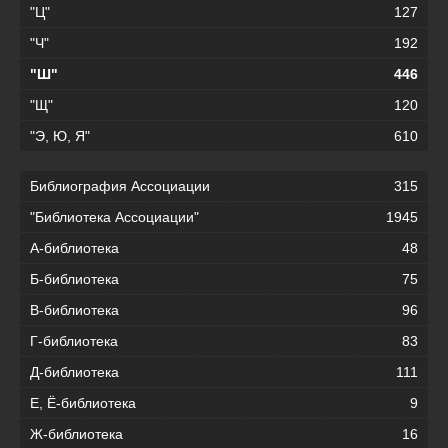
"Ц"
127
"Ч"
192
"Ш"
446
"Щ"
120
"Э, Ю, Я"
610
Библиография Ассоциации
315
"Библиотека Ассоциации"
1945
А-библиотека
48
Б-библиотека
75
В-библиотека
96
Г-библиотека
83
Д-библиотека
111
Е, Ё-библиотека
9
Ж-библиотека
16