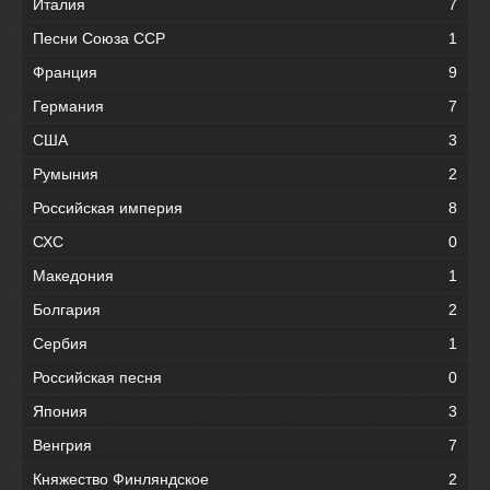
Италия
7
Песни Союза ССР
1
Франция
9
Германия
7
США
3
Румыния
2
Российская империя
8
СХС
0
Македония
1
Болгария
2
Сербия
1
Российская песня
0
Япония
3
Венгрия
7
Княжество Финляндское
2