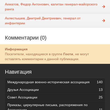
Ахматов, Федор Антонович, капитан генерал-майорского
ранга
Ахлестышев, Дмитрий Дмитриевич, генерал от
инфантерии
Комментарии (0)
Информация
Посетители, находящиеся в группе
Гости
, не могут
оставлять комментарии к данной публикации.
Навигация
Международная военно-историческая ассоциация
140
Друзья Ассоциации
13
Совет Ассоциации
25
Приказы, циркулярные письма, распоряжения по
Ассоциации
11