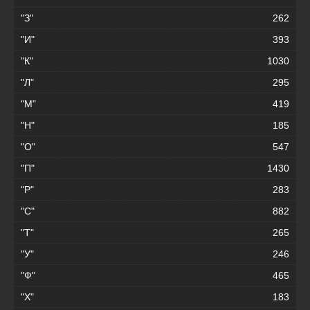
"З"
262
"И"
393
"К"
1030
"Л"
295
"М"
419
"Н"
185
"О"
547
"П"
1430
"Р"
283
"С"
882
"Т"
265
"У"
246
"Ф"
465
"Х"
183