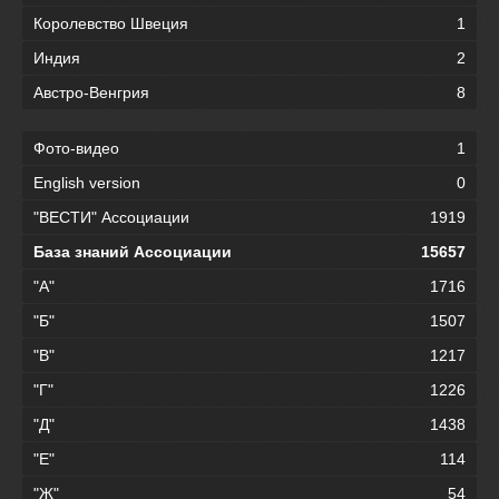
Королевство Швеция
1
Индия
2
Австро-Венгрия
8
Фото-видео
1
English version
0
"ВЕСТИ" Ассоциации
1919
База знаний Ассоциации
15657
"А"
1716
"Б"
1507
"В"
1217
"Г"
1226
"Д"
1438
"Е"
114
"Ж"
54