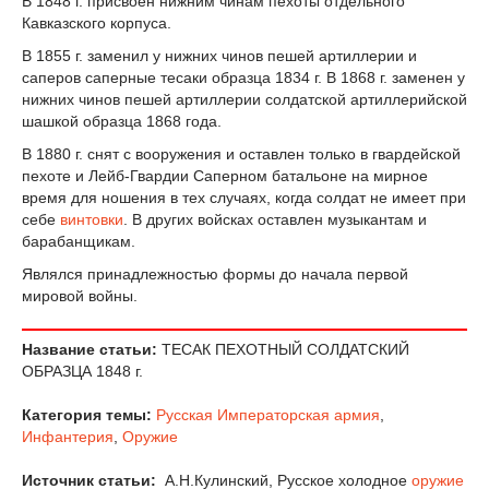
В 1848 г. присвоен нижним чинам пехоты отдельного
Кавказского корпуса.
В 1855 г. заменил у нижних чинов пешей артиллерии и
саперов саперные тесаки образца 1834 г. В 1868 г. заменен у
нижних чинов пешей артиллерии солдат­ской артиллерийской
шашкой образца 1868 года.
В 1880 г. снят с вооружения и оставлен только в гвардейской
пехоте и Лейб-Гвардии Саперном батальоне на мирное
время для ношения в тех случаях, когда солдат не имеет при
себе
винтовки
. В других войсках оставлен музыкантам и
барабанщикам.
Являлся принад­лежностью формы до начала первой
мировой войны.
Название статьи:
ТЕСАК ПЕХОТНЫЙ СОЛДАТСКИЙ
ОБРАЗЦА 1848 г.
Категория темы:
Русская Императорская армия
,
Инфантерия
,
Оружие
Источник статьи:
А.Н.Кулинский, Русское холодное
оружие