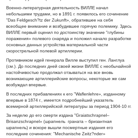
Военно-литературная деятельность ВИЛЛЕ начал
небольшими трудами, но в 1891 г. появилось его сочинение
"Das Feldgesch?tz der Zukunft», обратившее на себя
всеобщее внимание и возбудившее горячую полемику. Здесь
ВИЛЛЕ первый оценил по достоинству значение "глубины
поражения» полевого снаряда и положил начало разработке
основных данных устройства материальной части
скорострельной полевой артиллерии.
Противником идей генерала Вилле выступил ген. Ланглуа
(см.). До последних дней своей жизни ВИЛЛЕ с необычайной
настойчивостью продолжал отзываться на все вновь
возникающие артиллерийские вопросы, некоторые же сам
возбуждал впервые.
В последних прибавлениях к его "Waflenlehre», изданному
впервые в 1874 г., имеется подробнейший указатель
всемирной артиллерийской литературы за период 1904-10 гг.
За неделю до его смерти издана "Graiatschrapnel–
Brisanzschrapnel» (шрапнель граната – бризантная
шрапнель) и вскоре вышли посмертные издания его
последние сочинения: "Mechanische Zeitz?nder»