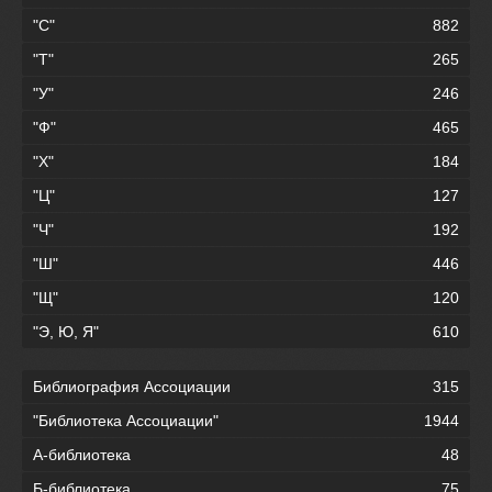
"С"
882
"Т"
265
"У"
246
"Ф"
465
"Х"
184
"Ц"
127
"Ч"
192
"Ш"
446
"Щ"
120
"Э, Ю, Я"
610
Библиография Ассоциации
315
"Библиотека Ассоциации"
1944
А-библиотека
48
Б-библиотека
75