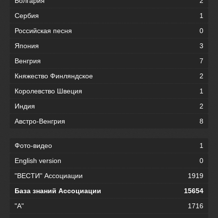
Болгария
2
Сербия
1
Российская песня
0
Япония
3
Венгрия
7
Княжество Финляндское
2
Королевство Швеция
1
Индия
2
Австро-Венгрия
8
Фото-видео
1
English version
0
"ВЕСТИ" Ассоциации
1919
База знаний Ассоциации
15654
"А"
1716