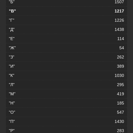
"Б"
1507
"В"
1217
"Г"
1226
"Д"
1438
"Е"
114
"Ж"
54
"З"
262
"И"
389
"К"
1030
"Л"
295
"М"
419
"Н"
185
"О"
547
"П"
1430
"Р"
283