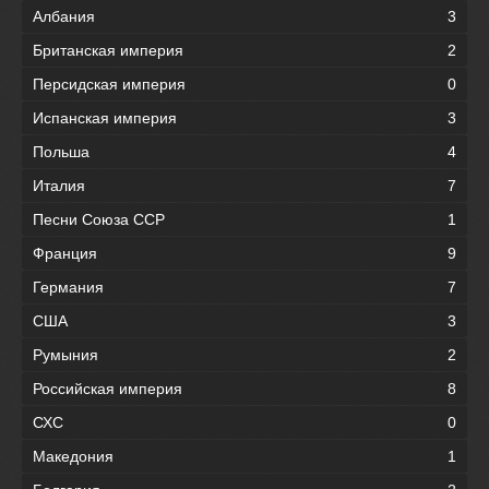
Албания
3
Британская империя
2
Персидская империя
0
Испанская империя
3
Польша
4
Италия
7
Песни Союза ССР
1
Франция
9
Германия
7
США
3
Румыния
2
Российская империя
8
СХС
0
Македония
1