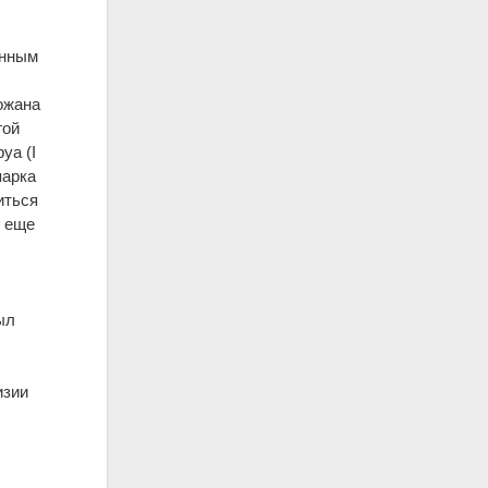
енным
Ножана
гой
уа (I
парка
иться
) еще
ыл
изии