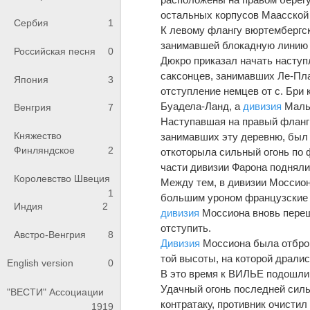
остальных корпусов Маасской а
Сербия
1
К левому флангу вюртембергско
занимавшей блокадную линию 
Российская песня
0
Дюкро приказал начать наступ
саксонцев, занимавших Ле-Пла
Япония
3
отступление немцев от с. Бри 
Буадела-Ланд, а
дивизия
Мальр
Венгрия
7
Наступавшая на правый флан
Княжество
занимавших эту деревню, был 
Финляндское
2
откоторыла сильный огонь по 
части дивизии Фарона поднялис
Королевство Швеция
Между тем, в дивизии Моссио
1
большим уроном французские ст
Индия
2
дивизия
Моссиона вновь перешл
отступить.
Австро-Венгрия
8
Дивизия
Моссиона была отброш
той высоты, на которой драли
English version
0
В это время к ВИЛЬЕ подошли
Удачный огонь последней силь
"ВЕСТИ" Ассоциации
контратаку, противник очисти
1919