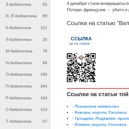
4 декабря стали возвращаться
З-библиотека
65
Потери: французов – убито и р
И, Й-библиотека
89
Ссылка на статью "Вил
К-библиотека
151
Л-библиотека
25
М-библиотека
78
Н-библиотека
84
О-библиотека
180
П-библиотека
344
Ссылки на статьи той 
Р-библиотека
164
-
Псковское княжество
С-библиотека
124
-
Кевлин, король Уэссекса
-
Грондейс Лодевейк, преп
Т-библиотека
67
-
Кенвин, король Уэссекса