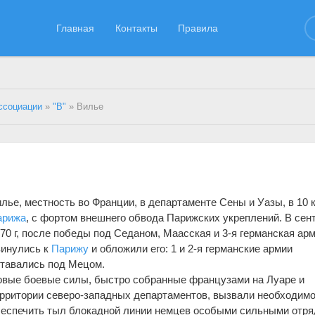
Главная
Контакты
Правила
ссоциации
»
"В"
» Вилье
лье, местность во Франции, в департаменте Сены и Уазы, в 10 
арижа
, с фортом внешнего обвода Парижских укреплений. В сен
70 г, после победы под Седаном, Маасская и 3-я германская ар
винулись к
Парижу
и обложили его: 1 и 2-я германские армии
тавались под Мецом.
вые боевые силы, быстро собранные французами на Луаре и
рритории северо-западных департаментов, вызвали необходим
еспечить тыл блокадной линии немцев особыми сильными отря