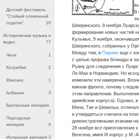
вы
Детский фестиваль
В 
"Стойкий оловянный
за
содатик"
10
Шверинского. 8 ноября Луарск
формирование новых частей на
Историческая музыка и
Кульмье, 9 ноября, окончивше
видео
77
Шверинского, собранных у Орл
Между тем, в
Париже
еще с ко
Чили
1
с целью прорыва блокады в за
Руану для соединения с Луарс
Колумбия
2
Ле-Ман в Нормандию. Но исхо
изменили эти намерения. Возн
Мексика
1
южном фронте, почему следова
Албания
3
этом направлении. Выполнение 
армейские корпуса). Однако, в
Британская империя
Мели, Tиe и Шевильи, отлича
2
и утвердиться сначала на пла
Персидская
демонстративными атаками на 
империя
0
28 ноябре все приготовления 
Венсена, имея III корпус у М.-
Испанская империя
3