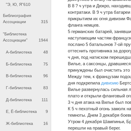
"Э, Ю, Я"
610
В 8 ? ч утра и Дюкро, находив
контратаки. В 9 ч утра батаре
Библиография
прикрытием их огня дивизии Ф
Ассоциации
315
фланга немцев.
5 германских батарей, занявши
"Библиотека
наступающим частям французс
Ассоциации"
1944
послано 5 батальонов 7-ой пр
оттеснить противника за дорог
А-библиотека
48
ч дня, под натиском перешедш
Bилье, а саксонцы, дравшиеся
Б-библиотека
75
принуждены был очистить это 
В-библиотека
96
Между тем, к французам подош
дня подкрепила
дивизию
Берто
Г-библиотека
83
Вилье развернулась сильная л
плато и открыли фланговый ог
Д-библиотека
111
3 ч дня атака на Вилье был по
К 5 ч пехотный огонь замолк 
Е, Ё-библиотека
9
темноты. Днем 3 декабря боев
Утром 4 декабря Шампиньи, Бр
Ж-библиотека
16
перешли на правый берег.