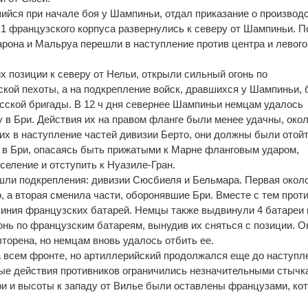
шийся при начале боя у Шампиньи, отдал приказание о производ
и 1 французского корпуса развернулись к северу от Шампиньи. П
арона и Мальруа перешли в наступление против центра и левого
х позиции к северу от Нельи, открыли сильный огонь по
кой пехоты, а на подкрепление войск, дравшихся у Шампиньи,
усской бригады. В 12 ч дня севернее Шампиньи немцам удалось
у в Бри. Действия их на правом фланге были менее удачны, окол
их в наступление частей дивизии Берто, они должны были отойт
 в Бри, опасаясь быть прижатыми к Марне фланговым ударом,
селение и отступить к Нуазиле-Гран.
ли подкрепления: дивизии Сюсбиеля и Бельмара. Первая около
, а вторая сменила части, оборонявшие Бри. Вместе с тем прот
иния французских батарей. Немцы также выдвинули 4 батареи 
онь по французским батареям, вынудив их сняться с позиции. О
вторена, но немцам вновь удалось отбить ее.
на всем фронте, но артиллерийский продолжался еще до наступл
ые действия противников ограничились незначительными стычк
и и высоты к западу от Вилье были оставлены французами, ко