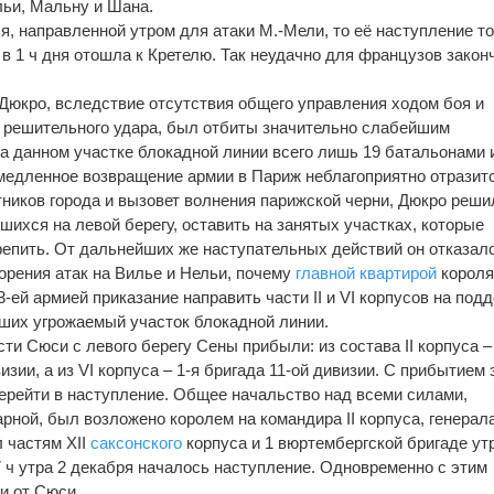
льи, Мальну и Шана.
я, направленной утром для атаки М.-Мели, то её наступление т
 в 1 ч дня отошла к Кретелю. Так неудачно для французов закон
Дюкро, вследствие отсутствия общего управления ходом боя и
 решительного удара, был отбиты значительно слабейшим
а данном участке блокадной линии всего лишь 19 батальонами 
емедленное возвращение армии в Париж неблагоприятно отразит
ников города и вызовет волнения парижской черни, Дюкро реши
ихся на левой берегу, оставить на занятых участках, которые
епить. От дальнейших же наступательных действий он отказалс
рения атак на Вилье и Нельи, почему
главной квартирой
корол
ей армией приказание направить части II и VI корпусов на под
ших угрожаемый участок блокадной линии.
сти Сюси с левого берегу Сены прибыли: из состава II корпуса –
изии, а из VI корпуса – 1-я бригада 11-ой дивизии. С прибытием 
ерейти в наступление. Общее начальство над всеми силами,
ной, был возложено королем на командира II корпуса, генерала
л частям XII
саксонского
корпуса и 1 вюртембергской бригаде ут
7 ч утра 2 декабря началось наступление. Одновременно с этим
и от Сюси.