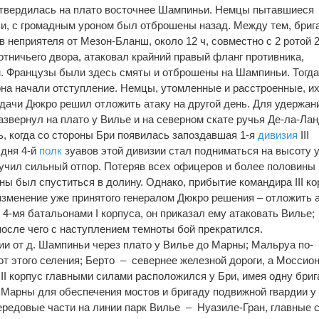
 утвердилась на плато восточнее Шампиньи. Немцы пытавшиеся
ьи, с громадным уроном был отброшены назад. Между тем, бриг
ав неприятеля от Мезон-Бланш, около 12 ч, совместно с 2 ротой 
тничьего двора, атаковал крайний правый фланг противника,
. Французы были здесь смяты и отброшены на Шампиньи. Тогда
на начали отступление. Немцы, утомленные и расстроенные, их
дачи Дюкро решил отложить атаку на другой день. Для удержан
азвернул на плато у Вилье и на северном скате ручья Де-ла-Лан
ь, когда со стороны Бри появилась запоздавшая 1-я
дивизия
III
 дня 4-й
полк
зуавов этой дивизии стал подниматься на высоту 
олучил сильный отпор. Потеряв всех офицеров и более половины
ны был спуститься в долину. Однако, прибытие командира III ко
зменение уже принятого генералом Дюкро решения – отложить 
4-мя батальонами I корпуса, он приказал ему атаковать Вилье;
осле чего с наступлением темноты бой прекратился.
ии от д. Шампиньи через плато у Вилье до Марны; Мальруа по-
от этого селения; Берто – севернее железной дороги, а Моссио
 III корпус главными силами расположился у Бри, имея одну бриг
 Марны для обеспечения мостов и бригаду подвижной гвардии у
ередовые части на линии парк Вилье – Нуазиле-Гран, главные 