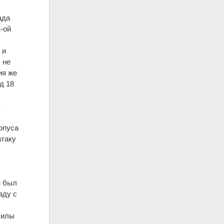
ада
2-ой
 и
 не
ия же
д 18
у
рпуса
атаку
н был
аду с
силы