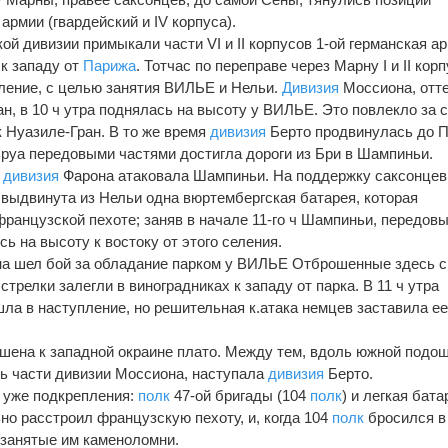
рмии (гвардейский и IV корпуса).
й дивизии примыкали части VI и II корпусов 1-ой германская ар
к западу от
Парижа
. Тотчас по переправе через Марну I и II кор
ление, с целью занятия ВИЛЬЕ и Нельи.
Дивизия
Моссиона, отт
н, в 10 ч утра поднялась на высоту у ВИЛЬЕ. Это повлекло за 
к Нуазиле-Гран. В то же время
дивизия
Берто продвинулась до П
уа передовыми частями достигла дороги из Бри в Шампиньи.
г
дивизия
Фарона атаковала Шампиньи. На поддержку саксонцев
выдвинута из Нельи одна вюртембергская батарея, которая
французской пехоте; заняв в начале 11-го ч Шампиньи, передов
ь на высоту к востоку от этого селения.
на шел бой за обладание парком у ВИЛЬЕ Отброшенные здесь с
релки залегли в виноградниках к западу от парка. В 11 ч утра
а в наступление, но решительная к.атака немцев заставила е
ена к западной окраине плато. Между тем, вдоль южной подо
сь части дивизии Моссиона, наступала
дивизия
Берто.
 уже подкрепления:
полк
47-ой бригады (104
полк
) и легкая бата
но расстроил французскую пехоту, и, когда 104
полк
бросился в
л занятые им каменоломни.