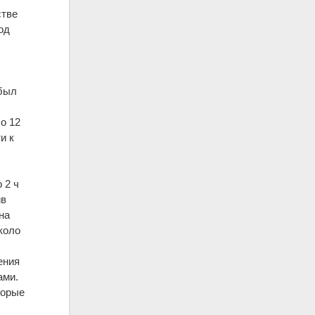
стве
од
 был
о 12
и к
 2 ч
ив
на
коло
ения
ами.
торые