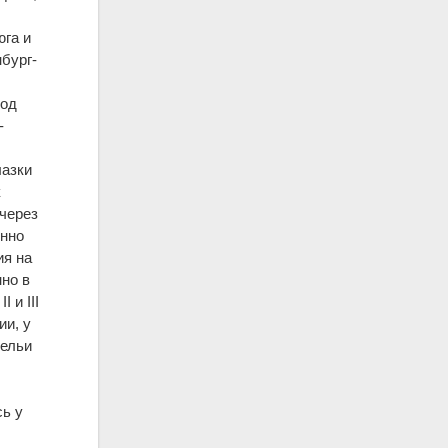
юга и
бург-
под
-
лазки
к
 через
енно
ия на
но в
 и III
ии, у
Нельи
сь у