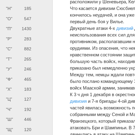
расположили у Шеневьера, Ке
Что касается дивизии Сюсбиел
"Н"
185
кончилось неудачей, и она уже
"О"
547
первый день боя у Вилье.
Двукратные атаки 4-х
дивизий
"П"
1430
неиспользования всех сил для
"Р"
283
противником, располагавшим н
орудиями. Из опасения, что н
"С"
882
нравственном состоянии защит
"Т"
265
большую часть войск, находивш
приказано был немедленно укр
"У"
246
Между тем, немцы ждали повто
"Ф"
465
было послано командующему 3-
войск Мааской армии, занимав
"Х"
183
К 3 ч дня 1 декабря в окрестно
"Ц"
127
дивизия
и 7-я бригады 4-ой див
частей явилась возможность п
"Ч"
192
собранными между Сеной и Мар
"Ш"
446
Франзецкого, который приказа
атаковать Бри и Шампиньи. В 
"Щ"
120
двинулись в атаку на Шампинь