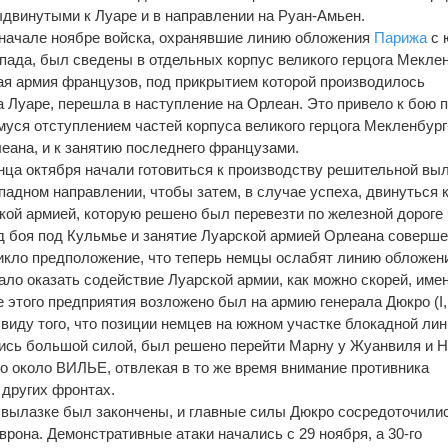
двинутыми к Луаре и в направлении на Руан-Амьен.
начале ноябре войска, охранявшие линию обложения
Парижа
с 
пада, был сведены в отдельных корпус великого герцога Меклен
ая армия французов, под прикрытием которой производилось
 Луаре, перешла в наступление на Орлеан. Это привело к бою 
муся отступлением частей корпуса великого герцога Мекленбург
еана, и к занятию последнего французами.
нца октября начали готовиться к производству решительной вы
падном направлении, чтобы затем, в случае успеха, двинуться 
кой армией, которую решено был перевезти по железной дороге
д боя под Кульмье и занятие Луарской армией Орлеана соверш
икло предположение, что теперь немцы ослабят линию обложен
ло оказать содействие Луарской армии, как можно скорей, имен
этого предприятия возложено был на армию генерала Дюкро (I, II
 виду того, что позиции немцев на южном участке блокадной лин
лись большой силой, был решено перейти Марну у Жуанвиля и 
то около ВИЛЬЕ, отвлекая в то же время внимание противника
других фронтах.
к вылазке был закончены, и главные силы Дюкро сосредоточили
Аврона. Демонстративные атаки начались с 29 ноября, а 30-го