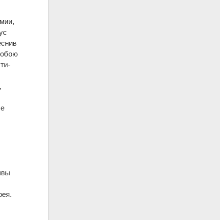
мии,
пус
еснив
собою
ти-
,
ые
е
швы
рея.