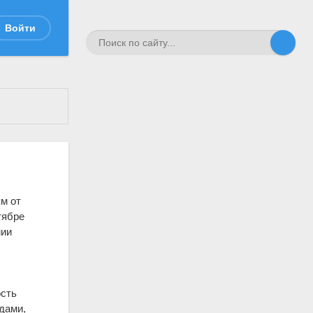
Войти
км от
тябре
мии
ость
дами,