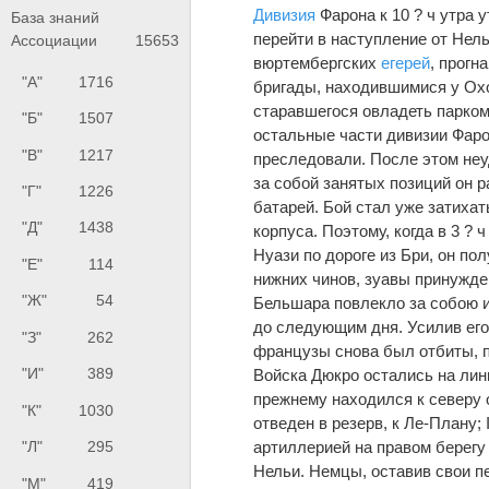
Дивизия
Фарона к 10 ? ч утра
База знаний
перейти в наступление от Нел
Ассоциации
15653
вюртембергских
егерей
, прогн
"А"
1716
бригады, находившимися у Охо
старавшегося овладеть парком
"Б"
1507
остальные части дивизии Фаро
"В"
1217
преследовали. После этом неу
за собой занятых позиций он р
"Г"
1226
батарей. Бой стал уже затихат
"Д"
1438
корпуса. Поэтому, когда в 3 ? ч
Нуази по дороге из Бри, он п
"Е"
114
нижних чинов, зуавы принужде
"Ж"
54
Бельшара повлекло за собою и
до следующим дня. Усилив его 
"З"
262
французы снова был отбиты, п
"И"
389
Войска Дюкро остались на лин
прежнему находился к северу 
"К"
1030
отведен в резерв, к Ле-Плану;
артиллерией на правом берегу
"Л"
295
Нельи. Немцы, оставив свои п
"М"
419