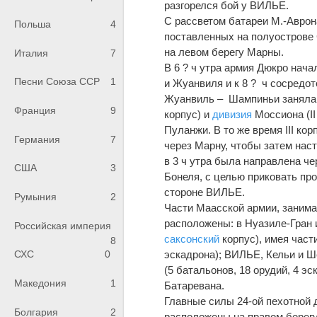
разгорелся бой у ВИЛЬЕ.
С рассветом батареи М.-Аврон
Польша
4
поставленных на полуострове 
на левом берегу Марны.
Италия
7
В 6 ? ч утра армия Дюкро нача
Песни Союза ССР
1
и Жуанвиля и к 8 ? ч сосредот
Жуанвиль – Шампиньи занял
Франция
9
корпус) и
дивизия
Моссиона (II
Пуланжи. В то же время III ко
Германия
7
через Марну, чтобы затем нас
в 3 ч утра была направлена ч
США
3
Бонеля, с целью приковать пр
стороне ВИЛЬЕ.
Румыния
2
Части Маасской армии, занима
расположены: в Нуазиле-Гран и
Российская империя
саксонский
корпус), имея части
8
эскадрона); ВИЛЬЕ, Кельи и Ш
СХС
0
(5 батальонов, 18 орудий, 4 эс
Македония
1
Батаревана.
Главные силы 24-ой пехотной д
Болгария
2
расположены на правом берегу