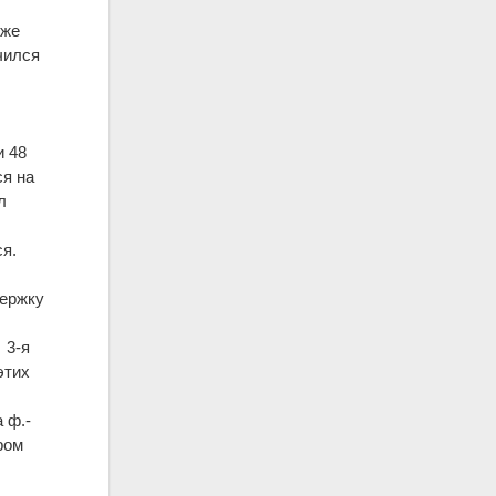
оже
чился
и 48
ся на
л
я.
я
держку
 3-я
этих
 ф.-
ром