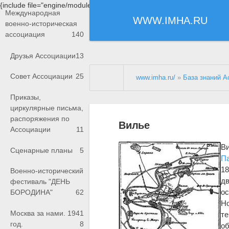
{include file="engine/modules/saperu/head.php"}
Международная
WWW.IMHA.RU
военно-историческая
ассоциация
140
Друзья Ассоциации
13
Совет Ассоциации
25
www.imha.ru/
»
База знаний А
Приказы,
циркулярные письма,
распоряжения по
Вилье
Ассоциации
11
Ви
Сценарные планы
5
П
18
Военно-исторический
д
фестиваль "ДЕНЬ
ос
БОРОДИНА"
62
Но
Москва за нами. 1941
те
год.
8
об