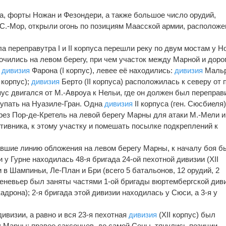
а, форты Ножан и Фезондери, а также большое число орудий,
С.-Мор, открыли огонь по позициям Маасской армии, располож
ла переправутра I и II корпуса перешли реку по двум мостам у 
очились на левом берегу, при чем участок между Марной и доро
а
дивизия
Фарона (I корпус), левее её находились:
дивизия
Мальр
 корпус);
дивизия
Берто (II корпуса) расположилась к северу от 
рпус двигался от М.-Авроyа к Нельи, где он должен был переправ
тупать на Нуазиле-Гран. Одна
дивизия
II корпуса (ген. Сюсбиеля
ерез Пор-де-Кретель на левой берегу Марны для атаки М.-Мели и
отивника, к этому участку и помешать посылке подкреплений к
вшие линию обложения на левом берегу Марны, к началу боя б
 у Гурне находилась 48-я бригада 24-ой пехотной дивизии (XII
 в Шампиньи, Ле-План и Бри (всего 5 батальонов, 12 орудий, 2
еневьер был заняты частями 1-ой бригады вюртембергской див
кадрона); 2-я бригада этой дивизии находилась у Сюси, а 3-я у
ивизии, а равно и вся 23-я пехотная
дивизия
(XII корпус) был
 Марны; правее саксонцев, до самой Сены, тянулись позиции