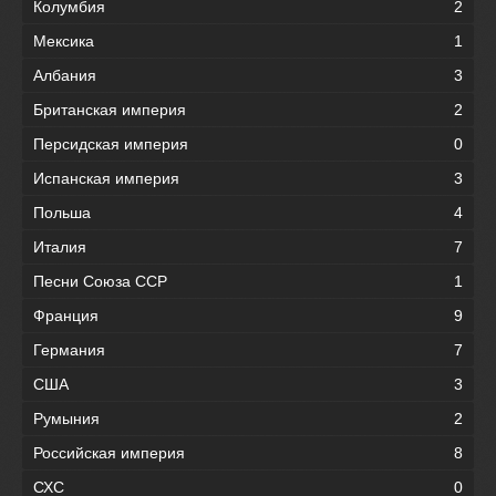
Колумбия
2
Мексика
1
Албания
3
Британская империя
2
Персидская империя
0
Испанская империя
3
Польша
4
Италия
7
Песни Союза ССР
1
Франция
9
Германия
7
США
3
Румыния
2
Российская империя
8
СХС
0