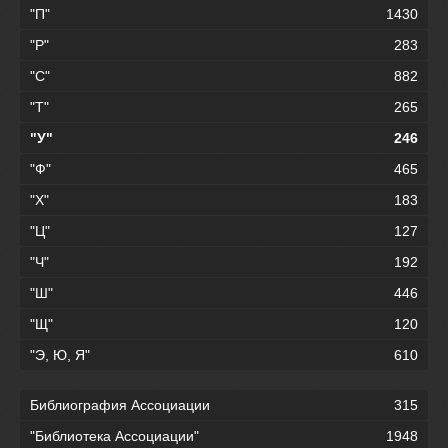
"П"
1430
"Р"
283
"С"
882
"Т"
265
"У"
246
"Ф"
465
"Х"
183
"Ц"
127
"Ч"
192
"Ш"
446
"Щ"
120
"Э, Ю, Я"
610
Библиография Ассоциации
315
"Библиотека Ассоциации"
1948