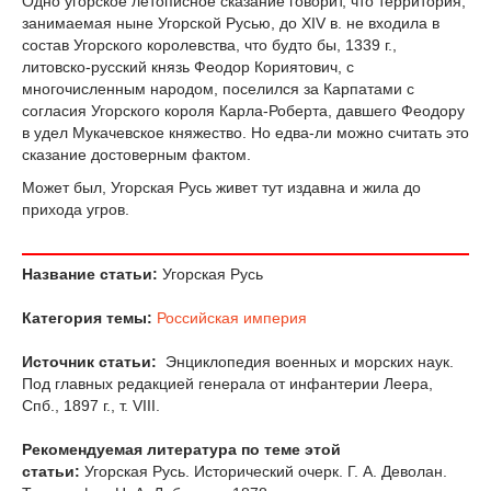
Одно угорское летописное сказание говорит, что территория,
занимаемая ныне Угорской Русью, до XIV в. не входила в
состав Угорского королевства, что будто бы, 1339 г.,
литовско-русский князь Феодор Кориятович, с
многочисленным народом, поселился за Карпатами с
согласия Угорского короля Карла-Роберта, давшего Феодору
в удел Мукачевское княжество. Но едва-ли можно считать это
сказание достоверным фактом.
Может был, Угорская Русь живет тут издавна и жила до
прихода угров.
Название статьи:
Угорская Русь
Категория темы:
Российская империя
Источник статьи:
Энциклопедия военных и морских наук.
Под главных редакцией генерала от инфантерии Леера,
Спб., 1897 г., т. VIII.
Рекомендуемая литература по теме этой
статьи:
Угорская Русь. Исторический очерк. Г. А. Деволан.