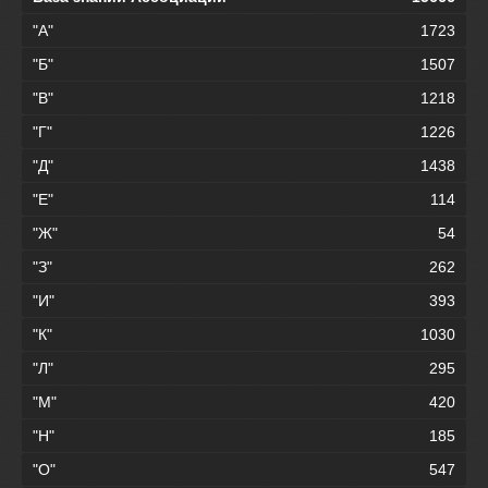
"А"
1723
"Б"
1507
"В"
1218
"Г"
1226
"Д"
1438
"Е"
114
"Ж"
54
"З"
262
"И"
393
"К"
1030
"Л"
295
"М"
420
"Н"
185
"О"
547