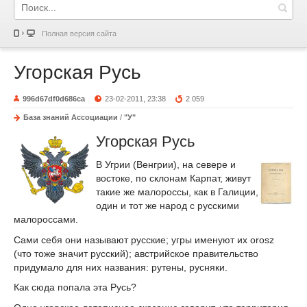
Полная версия сайта
Угорская Русь
996d67df0d686ca
23-02-2011, 23:38
2 059
База знаний Ассоциации
/
"У"
Угорская Русь
В Угрии (Венгрии), на севере и
востоке, по склонам Карпат, живут
такие же малороссы, как в Галиции,
один и тот же народ с русскими
малороссами.
Сами себя они называют русские; угры именуют их orosz
(что тоже значит русский); австрийское правительство
придумало для них названия: рутены, русняки.
Как сюда попала эта Русь?