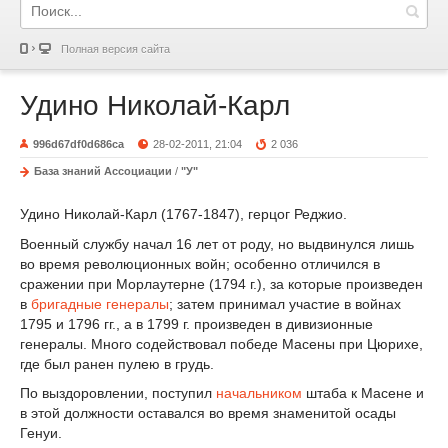
Полная версия сайта
Удино Николай-Карл
996d67df0d686ca
28-02-2011, 21:04
2 036
База знаний Ассоциации
/
"У"
Удино Николай-Карл (1767-1847), герцог Реджио.
Военный службу начал 16 лет от роду, но выдвинулся лишь
во время революционных войн; особенно отличился в
сражении при Морлаутерне (1794 г.), за которые произведен
в
бригадные генералы
; затем принимал участие в войнах
1795 и 1796 гг., a в 1799 г. произведен в дивизионные
генералы. Много содействовал победе Масены при Цюрихе,
где был ранен пулею в грудь.
По выздоровлении, поступил
начальником
штаба к Масене и
в этой должности оставался во время знаменитой осады
Генуи.