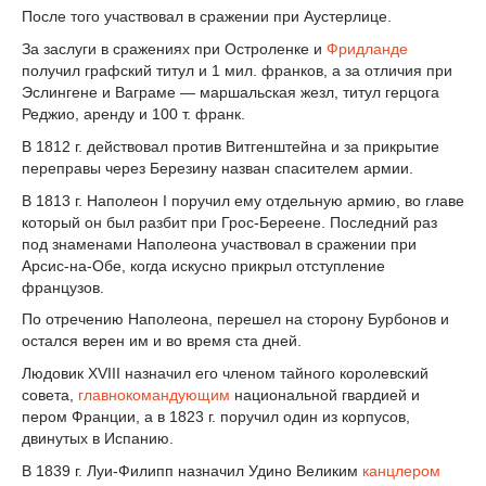
После того участвовал в сражении при Аустерлице.
За заслуги в сражениях при Остроленке и
Фридланде
получил графский титул и 1 мил. франков, a за отличия при
Эслингене и Ваграме — маршальская жезл, титул герцога
Реджио, аренду и 100 т. франк.
В 1812 г. действовал против Витгенштейна и за прикрытие
переправы через Березину назван спасителем армии.
В 1813 г. Наполеон I поручил ему отдельную армию, во главе
который он был разбит при Грос-Береене. Последний раз
под знаменами Наполеона участвовал в сражении при
Арсис-на-Обе, когда искусно прикрыл отступление
французов.
По отречению Наполеона, перешел на сторону Бурбонов и
остался верен им и во время ста дней.
Людовик ХVIII назначил его членом тайного королевский
совета,
главнокомандующим
национальной гвардией и
пером Франции, a в 1823 г. поручил один из корпусов,
двинутых в Испанию.
В 1839 г. Луи-Филипп назначил Удино Великим
канцлером