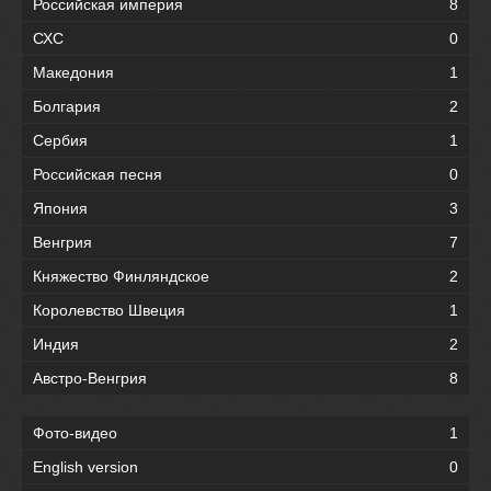
Российская империя
8
СХС
0
Македония
1
Болгария
2
Сербия
1
Российская песня
0
Япония
3
Венгрия
7
Княжество Финляндское
2
Королевство Швеция
1
Индия
2
Австро-Венгрия
8
Фото-видео
1
English version
0