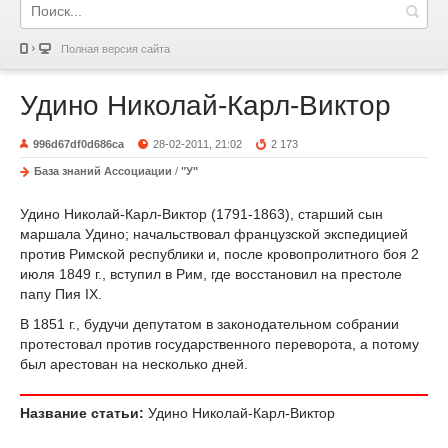
Полная версия сайта
Удино Николай-Карл-Виктор
996d67df0d686ca
28-02-2011, 21:02
2 173
База знаний Ассоциации
/
"У"
Удино Николай-Карл-Виктор (1791-1863), старший сын
маршала Удино; начальствовал французской экспедицией
против Римской республики и, после кровопролитного боя 2
июля 1849 г., вступил в Рим, где восстановил на престоле
папу Пия IX.
В 1851 г., будучи депутатом в законодательном собрании
протестовал против государственного переворота, a потому
был арестован на несколько дней.
Название статьи:
Удино Николай-Карл-Виктор