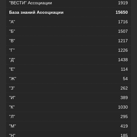
"ВЕСТИ" Ассоциации
1919
База знаний Ассоциации
15650
"А"
1716
"Б"
1507
"В"
1217
"Г"
1226
"Д"
1438
"Е"
114
"Ж"
54
"З"
262
"И"
389
"К"
1030
"Л"
295
"М"
419
"Н"
185