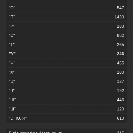
"О"
547
"П"
1430
"Р"
283
"С"
882
"Т"
265
"У"
246
"Ф"
465
"Х"
180
"Ц"
127
"Ч"
192
"Ш"
446
"Щ"
120
"Э, Ю, Я"
610