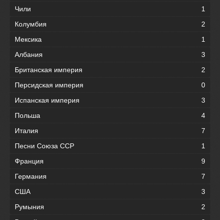
Чили
1
Колумбия
2
Мексика
1
Албания
3
Британская империя
2
Персидская империя
0
Испанская империя
3
Польша
4
Италия
7
Песни Союза ССР
1
Франция
9
Германия
7
США
3
Румыния
2