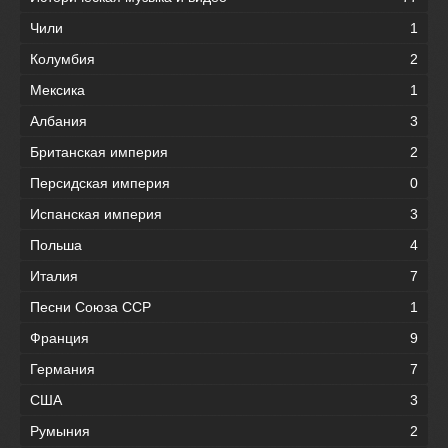
Чили
1
Колумбия
2
Мексика
1
Албания
3
Британская империя
2
Персидская империя
0
Испанская империя
3
Польша
4
Италия
7
Песни Союза ССР
1
Франция
9
Германия
7
США
3
Румыния
2