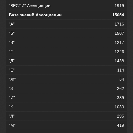
"ВЕСТИ" Ассоциации
1919
База знаний Ассоциации
15654
"А"
1716
"Б"
1507
"В"
1217
"Г"
1226
"Д"
1438
"Е"
114
"Ж"
54
"З"
262
"И"
389
"К"
1030
"Л"
295
"М"
419