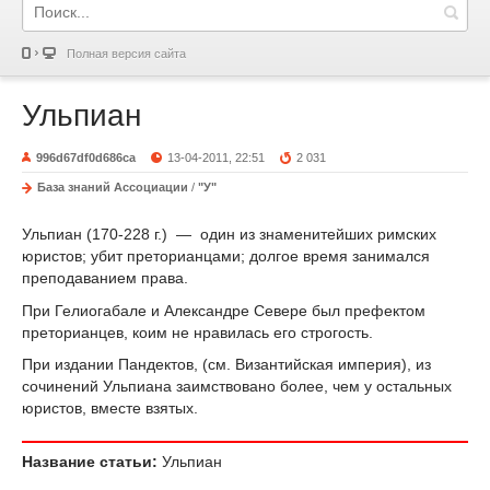
Полная версия сайта
Ульпиан
996d67df0d686ca
13-04-2011, 22:51
2 031
База знаний Ассоциации
/
"У"
Ульпиан (170-228 г.) — один из знаменитейших римских
юристов; убит преторианцами; долгое время занимался
преподаванием права.
При Гелиогабале и Александре Севере был префектом
преторианцев, коим не нравилась его строгость.
При издании Пандектов, (см. Византийская империя), из
сочинений Ульпиана заимствовано более, чем y остальных
юристов, вместе взятых.
Название статьи:
Ульпиан