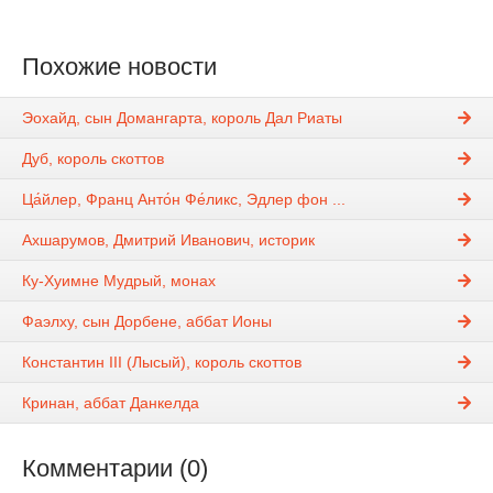
Похожие новости
Эохайд, сын Домангарта, король Дал Риаты
Дуб, король скоттов
Ца́йлер, Франц Анто́н Фе́ликс, Эдлер фон ...
Ахшарумов, Дмитрий Иванович, историк
Ку-Хуимне Мудрый, монах
Фаэлху, сын Дорбене, аббат Ионы
Константин III (Лысый), король скоттов
Кринан, аббат Данкелда
Комментарии (0)