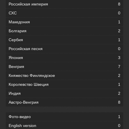
Российская империя
8
СХС
0
Македония
1
Болгария
2
Сербия
1
Российская песня
0
Япония
3
Венгрия
7
Княжество Финляндское
2
Королевство Швеция
1
Индия
2
Австро-Венгрия
8
Фото-видео
1
English version
0