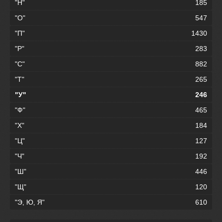
"Н"
185
"О"
547
"П"
1430
"Р"
283
"С"
882
"Т"
265
"У"
246
"Ф"
465
"Х"
184
"Ц"
127
"Ч"
192
"Ш"
446
"Щ"
120
"Э, Ю, Я"
610