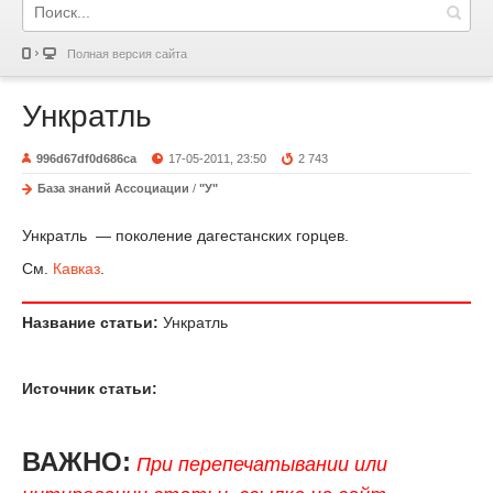
Полная версия сайта
Ункратль
996d67df0d686ca
17-05-2011, 23:50
2 743
База знаний Ассоциации
/
"У"
Ункратль — поколение дагестанских горцев.
См.
Кавказ
.
Название статьи:
Ункратль
Источник статьи:
ВАЖНО:
При перепечатывании или