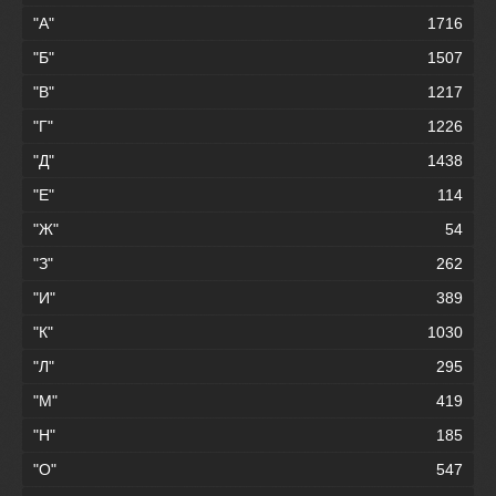
"А"
1716
"Б"
1507
"В"
1217
"Г"
1226
"Д"
1438
"Е"
114
"Ж"
54
"З"
262
"И"
389
"К"
1030
"Л"
295
"М"
419
"Н"
185
"О"
547