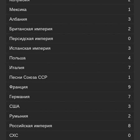
Мексика
1
Албания
3
Британская империя
2
Персидская империя
0
Испанская империя
3
Польша
4
Италия
7
Песни Союза ССР
1
Франция
9
Германия
7
США
3
Румыния
2
Российская империя
8
СХС
0