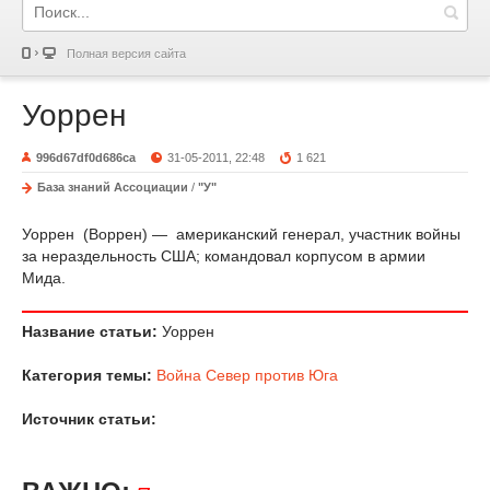
Полная версия сайта
Уоррен
996d67df0d686ca
31-05-2011, 22:48
1 621
База знаний Ассоциации
/
"У"
Уоррен (Воррен) — американский генерал, участник войны
за нераздельность США; командовал корпусом в армии
Мида.
Название статьи:
Уоррен
Категория темы:
Война Север против Юга
Источник статьи: