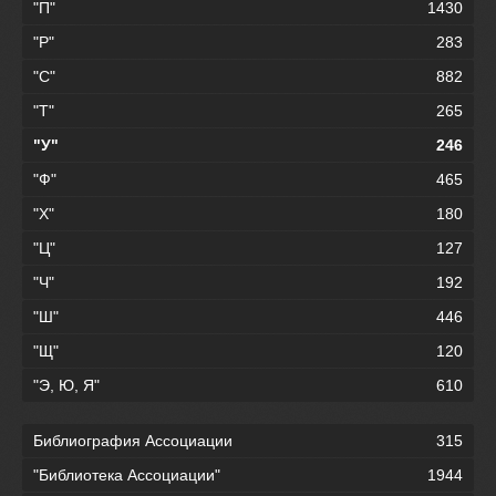
"П"
1430
"Р"
283
"С"
882
"Т"
265
"У"
246
"Ф"
465
"Х"
180
"Ц"
127
"Ч"
192
"Ш"
446
"Щ"
120
"Э, Ю, Я"
610
Библиография Ассоциации
315
"Библиотека Ассоциации"
1944