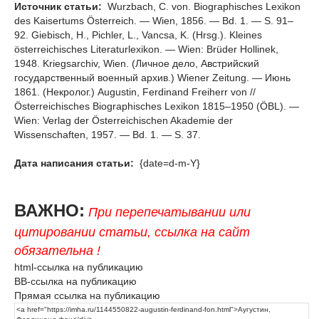
Источник статьи:
Wurzbach, C. von. Biographisches Lexikon
des Kaisertums Österreich. — Wien, 1856. — Bd. 1. — S. 91–
92. Giebisch, H., Pichler, L., Vancsa, K. (Hrsg.). Kleines
österreichisches Literaturlexikon. — Wien: Brüder Hollinek,
1948. Kriegsarchiv, Wien. (Личное дело, Австрийский
государственный военный архив.) Wiener Zeitung. — Июнь
1861. (Некролог.) Augustin, Ferdinand Freiherr von //
Österreichisches Biographisches Lexikon 1815–1950 (ÖBL). —
Wien: Verlag der Österreichischen Akademie der
Wissenschaften, 1957. — Bd. 1. — S. 37.
Дата написания статьи:
{date=d-m-Y}
ВАЖНО:
При перепечатывании или
цитировании статьи, ссылка на сайт
обязательна !
html-ссылка на публикацию
BB-ссылка на публикацию
Прямая ссылка на публикацию