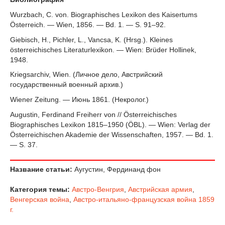
Wurzbach, C. von. Biographisches Lexikon des Kaisertums
Österreich. — Wien, 1856. — Bd. 1. — S. 91–92.
Giebisch, H., Pichler, L., Vancsa, K. (Hrsg.). Kleines
österreichisches Literaturlexikon. — Wien: Brüder Hollinek,
1948.
Kriegsarchiv, Wien. (Личное дело, Австрийский
государственный военный архив.)
Wiener Zeitung. — Июнь 1861. (Некролог.)
Augustin, Ferdinand Freiherr von // Österreichisches
Biographisches Lexikon 1815–1950 (ÖBL). — Wien: Verlag der
Österreichischen Akademie der Wissenschaften, 1957. — Bd. 1.
— S. 37.
Название статьи:
Аугустин, Фердинанд фон
Категория темы:
Австро-Венгрия
,
Австрийская армия
,
Венгерская война
,
Австро-итальяно-французская война 1859
г.