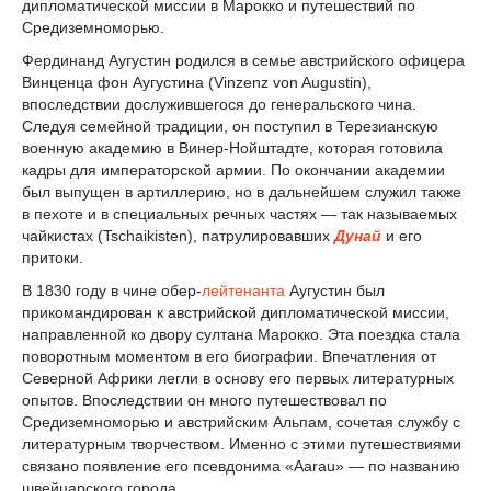
дипломатической миссии в Марокко и путешествий по
Средиземноморью.
Фердинанд Аугустин родился в семье австрийского офицера
Винценца фон Аугустина (Vinzenz von Augustin),
впоследствии дослужившегося до генеральского чина.
Следуя семейной традиции, он поступил в Терезианскую
военную академию в Винер-Нойштадте, которая готовила
кадры для императорской армии. По окончании академии
был выпущен в артиллерию, но в дальнейшем служил также
в пехоте и в специальных речных частях — так называемых
чайкистах (Tschaikisten), патрулировавших
Дунай
и его
притоки.
В 1830 году в чине обер-
лейтенанта
Аугустин был
прикомандирован к австрийской дипломатической миссии,
направленной ко двору султана Марокко. Эта поездка стала
поворотным моментом в его биографии. Впечатления от
Северной Африки легли в основу его первых литературных
опытов. Впоследствии он много путешествовал по
Средиземноморью и австрийским Альпам, сочетая службу с
литературным творчеством. Именно с этими путешествиями
связано появление его псевдонима «Aarau» — по названию
швейцарского города.