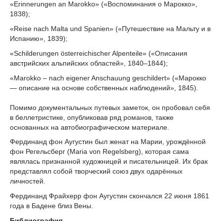
«Erinnerungen an Marokko» («Воспоминания о Марокко»,
1838);
«Reise nach Malta und Spanien» («Путешествие на Мальту и в
Испанию», 1839);
«Schilderungen österreichischer Alpenteile» («Описания
австрийских альпийских областей», 1840–1844);
«Marokko – nach eigener Anschauung geschildert» («Марокко
— описание на основе собственных наблюдений», 1845).
Помимо документальных путевых заметок, он пробовал себя
в беллетристике, опубликовав ряд романов, также
основанных на автобиографическом материале.
Фердинанд фон Аугустин был женат на Марии, урождённой
фон Регельсберг (Maria von Regelsberg), которая сама
являлась признанной художницей и писательницей. Их брак
представлял собой творческий союз двух одарённых
личностей.
Фердинанд Фрайхерр фон Аугустин скончался 22 июня 1861
года в Бадене близ Вены.
Библиография