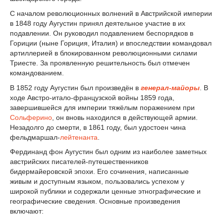
С началом революционных волнений в Австрийской империи
в 1848 году Аугустин принял деятельное участие в их
подавлении. Он руководил подавлением беспорядков в
Гориции (ныне Гориция, Италия) и впоследствии командовал
артиллерией в блокированном революционными силами
Триесте. За проявленную решительность был отмечен
командованием.
В 1852 году Аугустин был произведён в
генерал-майоры
. В
ходе Австро-итало-французской войны 1859 года,
завершившейся для империи тяжёлым поражением при
Сольферино
, он вновь находился в действующей армии.
Незадолго до смерти, в 1861 году, был удостоен чина
фельдмаршал-
лейтенанта
.
Фердинанд фон Аугустин был одним из наиболее заметных
австрийских писателей-путешественников
бидермайеровской эпохи. Его сочинения, написанные
живым и доступным языком, пользовались успехом у
широкой публики и содержали ценные этнографические и
географические сведения. Основные произведения
включают: