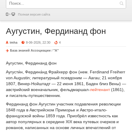
Полная версия сайта
Аугустин, Фердинанд фон
imha
8-06-2026, 22:30
4
База знаний Ассоциации
/
"А"
Аугустин, Фердинанд фон
Аугусти́н, Фердина́нд Фрайхерр фон (нем. Ferdinand Freiherr
von Augustin; литературный псевдоним — Aarau; 21 ноября
1807, Винер-Нойштадт — 22 июня 1861, Баден близ Вены) —
австрийский военачальник, фельдмаршал-
лейтенант
(1861),
и писатель-путешественник.
Фердинанд фон Аугустин участник подавления революции
1848 года в Австрийском Приморье и Австро-итало-
французской войны 1859 года. Приобрёл известность как
автор популярных в середине XIX века путевых очерков и
романов, написанных на основе личных впечатлений от