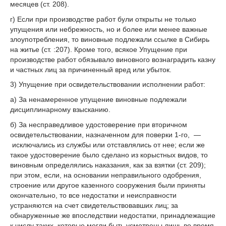
месяцев (ст. 208).
г) Если при производстве работ були открыты не только
упущения или небрежность, но и более или менее важные
злоупотребления, то виновные подлежали ссылке в Сибирь
на житье (ст. :207). Кроме того, всякое Упущение при
производстве работ обязывало виновного вознаградить казну
и частных лиц за причиненный вред или убыток.
3) Упущение при освидетельствовании исполнении работ:
а) За ненамеренное упущение виновные подлежали
дисциплинарному взысканию.
б) За несправедливое удостоверение при вторичном
освидетельствовании, назначенном для поверки 1-го, —
исключались из службы или отставлялись от нее; если же
такое удостоверение было сделано из корыстных видов, то
виновным определялись наказания, как за взятки (ст. 209);
при этом, если, на основании неправильного одобрения,
строение или другое казенного сооружения были приняты
окончательно, то все недостатки и неисправности
устраняются на счет свидетельствовавших лиц; за
обнаруженные же впоследствии недостатки, принадлежащие
к числу таких, которые могли быть усмотрены лишь во время