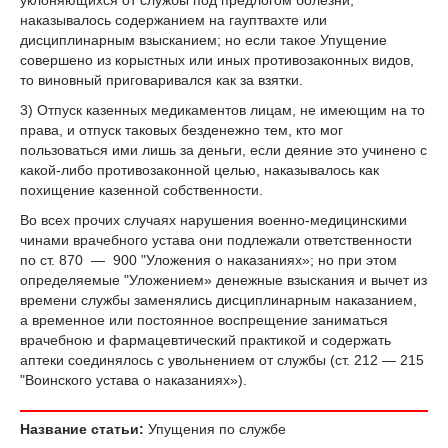
наказывалось содержанием на гауптвахте или
дисциплинарным взысканием; но если такое Упущение
совершено из корыстных или иных противозаконных видов,
то виновный приговаривался как за взятки.
3) Отпуск казенных медикаментов лицам, не имеющим на то
права, и отпуск таковых безденежно тем, кто мог
пользоваться ими лишь за деньги, если деяние это учинено с
какой-либо противозаконной целью, наказывалось как
похищение казенной собственности.
Во всех прочих случаях нарушения военно-медицинскими
чинами врачебного устава они подлежали ответственности
по ст. 870 — 900 "Уложения о наказаниях»; но при этом
определяемые "Уложением» денежные взыскания и вычет из
времени службы заменялись дисциплинарным наказанием,
a временное или постоянное воспрещение заниматься
врачебною и фармацевтический практикой и содержать
аптеки соединялось с увольнением от службы (ст. 212 — 215
"Воинского устава о наказаниях»).
Название статьи:
Упущения по службе