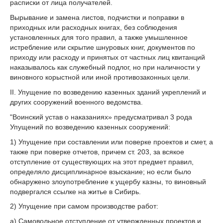
расписки от лица получателей.
Вырывание и замена листов, подчистки и поправки в
приходных или расходных книгах, без соблюдения
установленных для того правил, a также умышленное
истребление или скрытие шнуровых книг, документов по
приходу или расходу и принятых от частных лиц квитанций
наказывалось как служебный подлог, но при наличности y
виновного корыстной или иной противозаконных цели.
II. Упущение по возведению казенных зданий укреплений и
других сооружений военного ведомства.
"Воинский устав о наказаниях» предусматривал 3 рода
Упущений по возведению казенных сооружений:
1) Упущение при составлении или поверке проектов и смет, a
также при поверке отчетов, причем ст. 203, за всякое
отступление от существующих на этот предмет правил,
определяло дисциплинарное взыскание; но если было
обнаружено злоупотребление к ущербу казны, то виновный
подвергался ссылке на житье в Сибирь.
2) Упущение при самом производстве работ:
а) Самовольное отступление от утвержденных проектов и