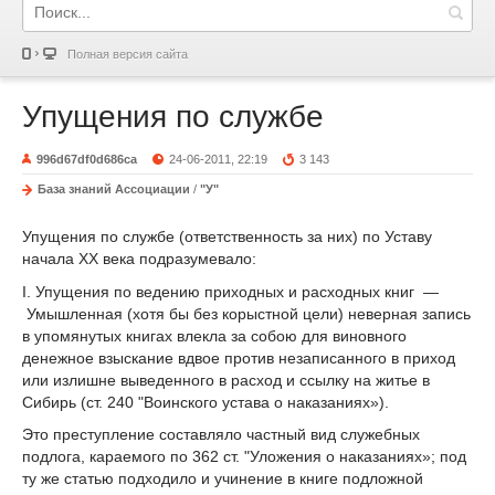
Полная версия сайта
Упущения по службе
996d67df0d686ca
24-06-2011, 22:19
3 143
База знаний Ассоциации
/
"У"
Упущения по службе (ответственность за них) по Уставу
начала XX века подразумевало:
I. Упущения по ведению приходных и расходных книг —
Умышленная (хотя бы без корыстной цели) неверная запись
в упомянутых книгах влекла за собою для виновного
денежное взыскание вдвое против незаписанного в приход
или излишне выведенного в расход и ссылку на житье в
Сибирь (ст. 240 "Воинского устава о наказаниях»).
Это преступление составляло частный вид служебных
подлога, караемого по 362 ст. "Уложения о наказаниях»; под
ту же статью подходило и учинение в книге подложной