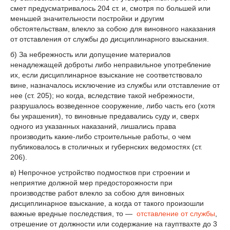
смет предусматривалось 204 ст. и, смотря по большей или
меньшей значительности постройки и другим
обстоятельствам, влекло за собою для виновного наказания
от отставления от службы до дисциплинарного взыскания.
б) За небрежность или допущение материалов
ненадлежащей доброты либо неправильное употребление
их, если дисциплинарное взыскание не соответствовало
вине, назначалось исключение из службы или отставление от
нее (ст. 205); но когда, вследствие такой небрежности,
разрушалось возведенное сооружение, либо часть его (хотя
бы украшения), то виновные предавались суду и, сверх
одного из указанных наказаний, лишались права
производить какие-либо строительные работы, о чем
публиковалось в столичных и губернских ведомостях (ст.
206).
в) Непрочное устройство подмостков при строении и
неприятие должной мер предосторожности при
производстве работ влекло за собою для виновных
дисциплинарное взыскание, а когда от такого произошли
важные вредные последствия, то —
отставление от службы
,
отрешение от должности или содержание на гауптвахте до 3