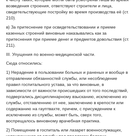
возведения строения, ответствуют строители и лица,
свидетельствующие постройку во время производства её (ст.
210).
в) За притеснение при освидетельствовании и приеме
казенных строений виновные наказывались как за
притеснения при приеме денег и предметов довольствия (ст.
211).
III. Упущения по военно-медицинской части.
Сюда относились:
1) Нерадение в пользовании больных и раненых и вообще в
отправлении обязанностей службы, или несоблюдение
правил госпитального устава, за что виновные, в
зависимости от важности происшедших от того последствий,
подвергались дисциплинарному взысканию, исключению из
службы, отставленнию от нее, заключению в крепости или
содержанию на гауптвахте, причем, с присуждением к
исключению из службы, может быть, сверх того,
воспрещалось виновному врачебная практика.
2) Помещение в госпиталь или лазарет военнослужащих,
уклоняющихся от службы под предлогом болезни,